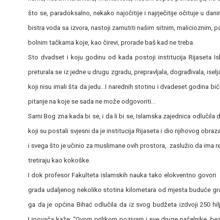
što se, paradoksalno, nekako najočitije i najrječitije očituje u d
bistra voda sa izvora, nastoji zamutiti našim sitnim, malicioznim,
bolnim tačkama koje, kao čirevi, prorade baš kad ne treba.
Sto dvadset i koju godinu od kada postoji institucija Rijaseta I
preturala se iz jedne u drugu zgradu, prepravljala, dograđivala, isel
koji nisu imali šta da jedu…I narednih stotinu i dvadeset godina biće i
pitanje na koje se sada ne može odgovoriti…
Sami Bog zna kada bi se, i da li bi se, Islamska zajednica odlučila 
koji su postali svjesni da je institucija Rijaseta i dio njihovog obr
i svega što je učinio za muslimane ovih prostora, zaslužio da ima r
tretiraju kao kokoške.
I dok profesor Fakulteta islamskih nauka tako elokventno govori pro
grada udaljenog nekoliko stotina kilometara od mjesta buduće gra
ga da je općina Bihać odlučila da iz svog budžeta izdvoji 250 hi
Lipovača kaže: “Ovom prilikom pozivam i sve druge načelnike, bez