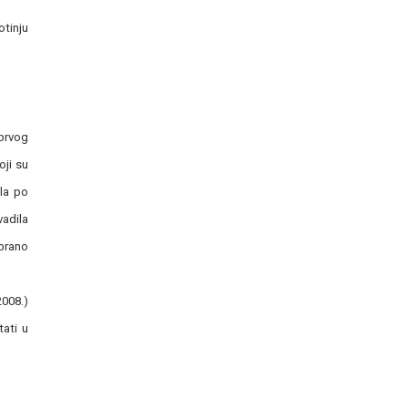
otinju
prvog
oji su
la po
vadila
obrano
2008.)
tati u