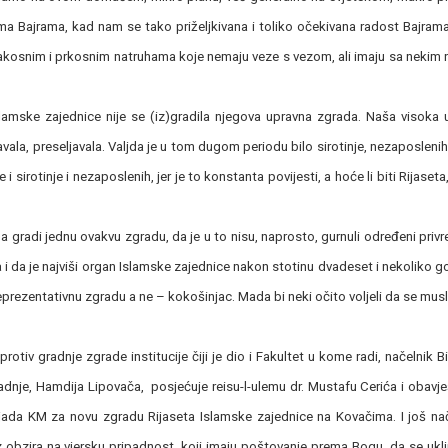
anima Bajrama, kad nam se tako priželjkivana i toliko očekivana radost Bajram
 pakosnim i prkosnim natruhama koje nemaju veze s vezom, ali imaju sa nekim
slamske zajednice nije se (iz)gradila njegova upravna zgrada. Naša visoka
javala, preseljavala. Valjda je u tom dugom periodu bilo sirotinje, nezaposlenih
 sirotinje i nezaposlenih, jer je to konstanta povijesti, a hoće li biti Rijaseta,
da gradi jednu ovakvu zgradu, da je u to nisu, naprosto, gurnuli određeni privr
aza i da je najviši organ Islamske zajednice nakon stotinu dvadeset i nekoliko g
eprezentativnu zgradu a ne – kokošinjac. Mada bi neki očito voljeli da se mus
tiv gradnje zgrade institucije čiji je dio i Fakultet u kome radi, načelnik B
dnje, Hamdija Lipovača, posjećuje reisu-l-ulemu dr. Mustafu Cerića i obavj
ljada KM za novu zgradu Rijaseta Islamske zajednice na Kovačima. I još na
 obzira na vjersku pripadnost, koji imaju poštovanje prema Bogu, da se ukl