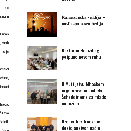
a, kao
𝐑𝐚𝐦𝐚𝐳𝐚𝐧𝐬𝐤𝐚 𝐯𝐚𝐤𝐭𝐢𝐣𝐚 –
 našim
𝐧𝐚𝐬̌𝐢𝐡 𝐬𝐩𝐨𝐧𝐳𝐨𝐫𝐚 𝐡𝐞𝐝𝐢𝐣𝐚
 ulema
, onih
Restoran Hamzibeg u
 to je
potpuno novom ruhu
ednici
odina,
U Muftijstvu bihaćkom
limani
organizovana dodjela
Šehadetnama za mlade
mujezine
ihaća,
eštava
Džematlije Trnove na
čelnik
dostojanstven način
juče u