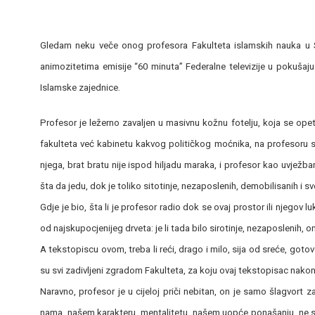
Gledam neku veče onog profesora Fakulteta islamskih nauka u Sa
animozitetima emisije “60 minuta” Federalne televizije u pokušaju
Islamske zajednice.
Profesor je ležerno zavaljen u masivnu kožnu fotelju, koja se opet
fakulteta već kabinetu kakvog političkog moćnika, na profesoru 
njega, brat bratu nije ispod hiljadu maraka, i profesor kao uvježb
šta da jedu, dok je toliko sitotinje, nezaposlenih, demobilisanih i 
Gdje je bio, šta li je profesor radio dok se ovaj prostor ili njegov 
od najskupocjenijeg drveta: je li tada bilo sirotinje, nezaposlenih, o
A tekstopiscu ovom, treba li reći, drago i milo, sija od sreće, got
su svi zadivljeni zgradom Fakulteta, za koju ovaj tekstopisac nako
Naravno, profesor je u cijeloj priči nebitan, on je samo šlagvor
nama, našem karakteru, mentalitetu, našem uopće ponašanju, ne 