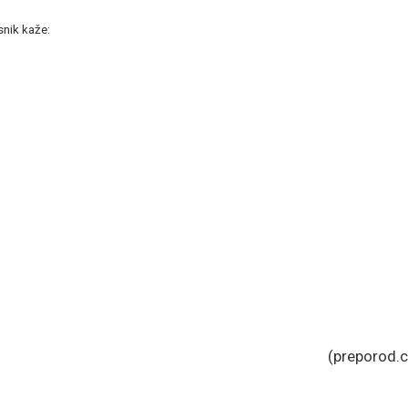
snik kaže:
(preporod.