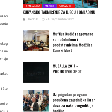
IZ MEDŽLISA
MEKTEB
OBAVIJESTI
KUR'ANSKO TAKMIČENJE ZA DJECU I OMLADINU
užeći
Urednik
24. Septembra 2021.
jaseta
Muftija Kudić razgovarao
sa načelnikom i
 nekog
predstavnicima Medžlisa
Sanski Most
ane na
nemaju
MUSALLA 2017 –
PROMOTIVNI SPOT
parket
 i što
Uz prigodan program
proučena zajednička ikrar
vori o
dova za naše ovogodišnje
hadžije
nu, i