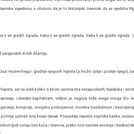
lamske zajednice, s obzirom da je to historijski trenutak da se sjedište Ri
li se graditi zgrada, treba li se graditi zgrada, treba li se graditi zgrada…
sarajevskih ili inih džamija.
 Gazi Husrev-bega i gradnje njegovih hajrata (a može i prije i poslije njega), pa
ajrate, zar ne vidiš koliko ti širom carstva ima nezaposlenih, bijednika i siroti
i depresiju. Liberalni kapitalizam, vidljivo je, nagriza hrđa svega onoga što 
ogaćenje, korupcija, socijalna podvojenost, moralna bezdušnost i bezosjeća
i počinje uzimati svoj krvavi danak. Propadaju najveće svjetske banke, urušav
 milioni ljudi ostaju bez kuća i stanova, preko noći nastale sirotinje i beskućni