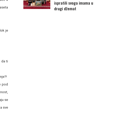
ispratili svoga imama u
jaseta
drugi džemat
dok je
 da ti
nje?!
se pod
jnost,
aju se
ka sve