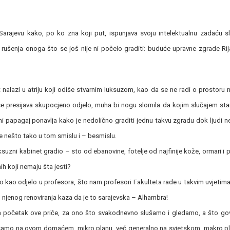
rajevu kako, po ko zna koji put, ispunjava svoju intelektualnu zadaću sl
 rušenja onoga što se još nije ni počelo graditi: buduće upravne zgrade Ri
 nalazi u atriju koji odiše stvarnim luksuzom, kao da se ne radi o prostoru
se presijava skupocjeno odjelo, muha bi nogu slomila da kojim slučajem st
ani papagaj ponavlja kako je nedolično graditi jednu takvu zgradu dok ljudi 
sve nešto tako u tom smislu i – besmislu.
luksuzni kabinet gradio – sto od ebanovine, fotelje od najfinije kože, ormari i 
nih koji nemaju šta jesti?
ovo kao odjelo u profesora, što nam profesori Fakulteta rade u takvim uvjetima
n njenog renoviranja kaza da je to sarajevska – Alhambra!
t za početak ove priče, za ono što svakodnevno slušamo i gledamo, a što go
samo na ovom domaćem, mikro planu, već generalno na svjetskom, makro pla