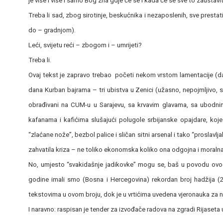
je više i više i samo Bog zna gdje će se i kada će se sve to zaustavit
Treba li sad, zbog sirotinje, beskućnika i nezaposlenih, sve prestat
do – gradnjom).
Leći, svijetu reći – zbogom i – umrijeti?
Treba li.
Ovaj tekst je zapravo trebao početi nekom vrstom lamentacije (
dana Kurban bajrama – tri ubistva u Zenici (užasno, nepojmljivo, sur
obrađivani na CUM-u u Sarajevu, sa krvavim glavama, sa ubodnim
kafanama i kafićima slušajući polugole srbijanske opajdare, koje
“zlaćane nože”, bezbol palice i sličan sitni arsenal i tako “proslav
zahvatila kriza – ne toliko ekonomska koliko ona odgojna i moralna –
No, umjesto “svakidašnje jadikovke” mogu se, baš u povodu ovogo
godine imali smo (Bosna i Hercegovina) rekordan broj hadžija (2
tekstovima u ovom broju, dok je u vrtićima uvedena vjeronauka za 
I naravno: raspisan je tender za izvođače radova na zgradi Rijaseta 