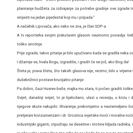
planiranje budžeta za izdvajanje za potrebe gradnje ove zgrade Is
smjesti na jedan pijedestal koji mu i pripada.”
A načelnik Lipovača, ako neko ne zna, je član SDP-a.
A tv reporterka svojim piskutavim glasom neumorno ponavlja: treba 
toliko sirotinje.
Prije zgrade, takvo pitanje je bilo upućivano kada se gradila neka od 
I džamije se, hvala Bogu, izgradiše, i gradit će se još, ako Bog da!
Šteta je, prava šteta, što takvih glasova nije, recimo, bilo u vrijeme
dušebrižnici postave krucijalno pitanje:
Pa dobro, Gazi Husrev-beže, majka mu stara, ti počeo graditi tolike h
Svijet, današnji svijet, to je bjelodano, ulazi u recesiju, u krizu 
njegove skute nakupilo: lihvarenje, prekomjerno a neutemeljeno b
pretjerani konzumerizam i dr. Groznica svjetske moći i moralne noć
industrijski giganti, otpuštaju se desetine i stotine hiljada radnika,