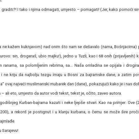
i.
i graditi?! I tako i njima odmagati, umjesto – pomagati! (Jer, kako pomoći sir
da ne kažem kuknjavom) nad onim što nam se dešavalo (nama, Bošnjacima) 
ovo: sin, drogeraš, ubio majku!), jedno u Tuzli, kao i 68 onih (prijavljenih) k
 ranama, sa polomljenim rebrima, sa… Naša omladina se opijala i drogira
 i ne kriju da najbolju tezgu imaju u Bosni za bajramske dane, a zatim po
ljala” ovaj najveći muslimanski mubarek dan (dane), pokazujući kako je i nas d
 ali eto, umjesto da autor vodi tekst, tekst je, očito, zaveo autora.
dišnjeg Kurban-bajrama kazati i neke ljepše stvari. Kao na primjer: Ove (
200), a rekord je postignut i u klanju kurbana, o čemu se može šire proči
najmlađe.
u Sarajevu!