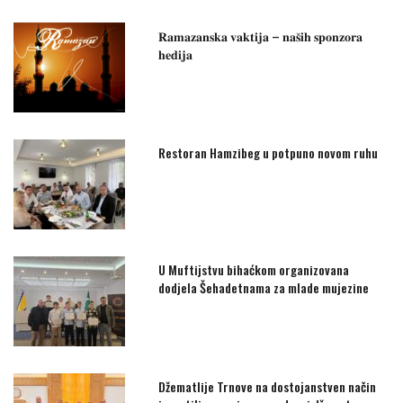
𝐑𝐚𝐦𝐚𝐳𝐚𝐧𝐬𝐤𝐚 𝐯𝐚𝐤𝐭𝐢𝐣𝐚 – 𝐧𝐚𝐬̌𝐢𝐡 𝐬𝐩𝐨𝐧𝐳𝐨𝐫𝐚
𝐡𝐞𝐝𝐢𝐣𝐚
Restoran Hamzibeg u potpuno novom ruhu
U Muftijstvu bihaćkom organizovana
dodjela Šehadetnama za mlade mujezine
Džematlije Trnove na dostojanstven način