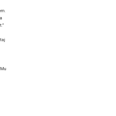
em.
ga
t.”
taj
a Mu