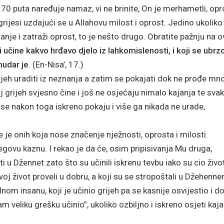
70 puta naređuje namaz, vi ne brinite, On je merhametli, opr
 grijesi uzdajući se u Allahovu milost i oprost. Jedino ukoliko
janje i zatraži oprost, to je nešto drugo. Obratite pažnju na 
 učine kakvo hrđavo djelo iz lahkomislenosti, i koji se ubrz
mudar je
. (En-Nisa’, 17.)
rijeh uraditi iz neznanja a zatim se pokajati dok ne prođe m
vaj grijeh svjesno čine i još ne osjećaju nimalo kajanja te sva
 se nakon toga iskreno pokaju i više ga nikada ne urade,
e onih koja nose značenje nježnosti, oprosta i milosti.
govu kaznu. I rekao je da će, osim pripisivanja Mu druga,
iti u Džennet zato što su učinili iskrenu tevbu iako su cio živo
svoj život proveli u dobru, a koji su se stropoštali u Džehenn
dnom insanu, koji je učinio grijeh pa se kasnije osvijestio i 
m veliku grešku učinio”, ukoliko ozbiljno i iskreno osjeti kaja