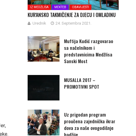
IZ MEDŽLISA
MEKTEB
OBAVIJESTI
KUR'ANSKO TAKMIČENJE ZA DJECU I OMLADINU
Urednik
24. Septembra 2021.
Muftija Kudić razgovarao
sa načelnikom i
predstavnicima Medžlisa
Sanski Most
MUSALLA 2017 –
PROMOTIVNI SPOT
Uz prigodan program
proučena zajednička ikrar
er,
dova za naše ovogodišnje
eke.
hadžije