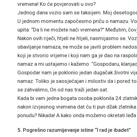
vremena! Ko će povjerovati u ovo?
Jednog dana vozio sam se taksijem. Moj desetogodiš
U jednom momentu započesmo priču o namazu. Vozač
upita: “Da li ne možete naći vremena?” Međutim, čovje
Nakon ovih riječi, htjeli ne htjeli, nasmijasmo se. Vo
obavljanje namaza, ne može se javiti problem nedostat
koji je stvorio vrijeme i koji nam ga je dao na rasp
namaz a mi ustajemo i kažemo: “Gospodaru, klanjao 
Gospodar nam je poklonio jedan dugačak životni vij
namaz. Toliko je saosjećajan i milostiv da i pored t
se zahvalimo, On od nas traži jedan sat.
Kada bi vam jedna bogata osoba poklonila 24 zlatnik
nakon izvjesnog vremena dat ću ti pun džak zlatnika. A
ponudu? Nikada! A kako onda možemo okretati leđ
5. Pogrešno razumijevanje istine “I rad je ibadet”