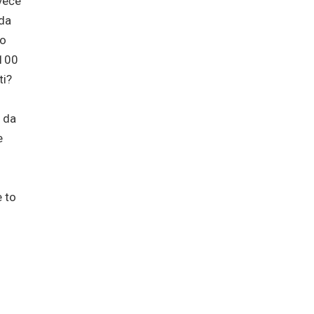
veće
 da
io
 100
ti?
e da
e
e to