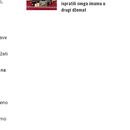
o,
ispratili svoga imama u
drugi džemat
tave
žati
 na
reno
amo