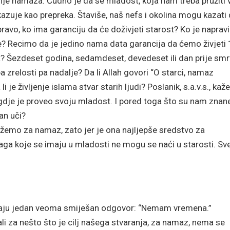
anje namaza. Čudno je da se mladost, koja nam treba pružiti 
kazuje kao prepreka. Štaviše, naš nefs i okolina mogu kazati
avo, ko ima garanciju da će doživjeti starost? Ko je naprav
e? Recimo da je jedino nama data garancija da ćemo živjeti
 Šezdeset godina, sedamdeset, devedeset ili dan prije smr
 zrelosti pa nadalje? Da li Allah govori “O starci, namaz
 li je življenje islama stvar starih ljudi? Poslanik, s.a.v.s., kaž
gdje je proveo svoju mladost. I pored toga što su nam znan
an uči?
žemo za namaz, zato jer je ona najljepše sredstvo za
 snaga koje se imaju u mladosti ne mogu se naći u starosti. Sv
z, daju jedan veoma smiješan odgovor: “Nemam vremena.”
li za nešto što je cilj našega stvaranja, za namaz, nema se