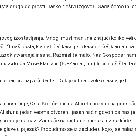
išta drugo do prosti i lahko rješivi izgovori. Sada ćemo ih j
vog izostavljanja. Mnogi muslimani, ne znajući koliko veli
i: “Imaš posla, klanjat ćeš kasnije ili kasnije ćeš klanjati na
i uzrok stvaranja insana. Razmislite malo: Naš Gospodar na
mo zato da Mi se klanjaju
. (Ez-Zarijat, 56.) Ima li još šta da 
 je namaz najveći ibadet. Dok je istina ovoliko jasna, je li
java i usmrćuje, Onaj Koji će nas na Ahiretu pozvati na podnoš
u, Allah, na jedan veoma otvoren i jasan način govori da nas je
rno naređuje namaz. Zar naše napuštanje namaza uz različite
je glave u pijesak? Probudimo se iz zablude u kojoj se nalaz