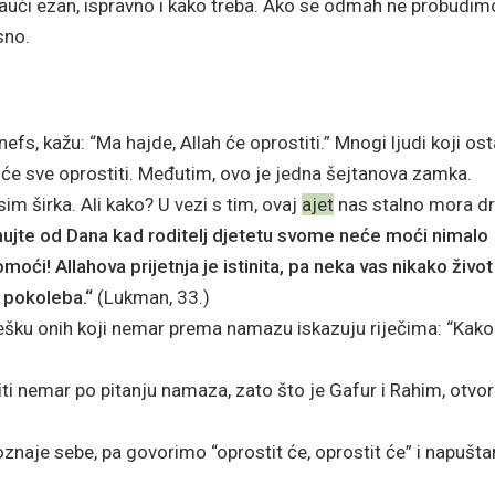
auči ezan, ispravno i kako treba. Ako se odmah ne probudim
sno.
 nefs, kažu: “Ma hajde, Allah će oprostiti.” Mnogi ljudi koji os
će sve oprostiti. Međutim, ovo je jedna šejtanova zamka.
im širka. Ali kako? U vezi s tim, ovaj
ajet
nas stalno mora dr
ahujte od Dana kad roditelj djetetu svome neće moći nimalo
oći! Allahova prijetnja je istinita, pa neka vas nikako život
e pokoleba.“
(Lukman, 33.)
rešku onih koji nemar prema namazu iskazuju riječima: “Kako
 nemar po pitanju namaza, zato što je Gafur i Rahim, otvo
znaje sebe, pa govorimo “oprostit će, oprostit će” i napušt