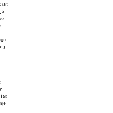
ostit
 je
ovo
o
nogo
kog
t
em
došao
nje i