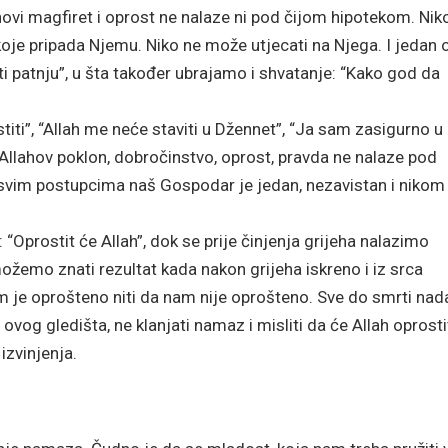
hovi magfiret i oprost ne nalaze ni pod čijom hipotekom. Nik
koje pripada Njemu. Niko ne može utjecati na Njega. I jedan 
eti patnju”, u šta također ubrajamo i shvatanje: “Kako god da
titi”, “Allah me neće staviti u Džennet”, “Ja sam zasigurno u
 Allahov poklon, dobročinstvo, oprost, pravda ne nalaze pod
 u svim postupcima naš Gospodar je jedan, nezavistan i nikom
Oprostit će Allah”, dok se prije činjenja grijeha nalazimo
 možemo znati rezultat kada nakon grijeha iskreno i iz srca
 nam je oprošteno niti da nam nije oprošteno. Sve do smrti n
og gledišta, ne klanjati namaz i misliti da će Allah oprostit
izvinjenja.