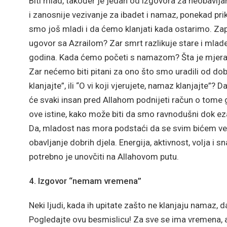
Biti mlad, također je jedan od izgovora za neobavlj
i zanosnije vezivanje za ibadet i namaz, ponekad pri
smo još mladi i da ćemo klanjati kada ostarimo. Zapr
ugovor sa Azrailom? Zar smrt razlikuje stare i mlad
godina. Kada ćemo početi s namazom? Šta je mjera?
Zar nećemo biti pitani za ono što smo uradili od doba
klanjajte”, ili “O vi koji vjerujete, namaz klanjajte”? Da
će svaki insan pred Allahom podnijeti račun o tome 
ove istine, kako može biti da smo ravnodušni dok ez
Da, mladost nas mora podstaći da se svim bićem ve
obavljanje dobrih djela. Energija, aktivnost, volja i
potrebno je unovčiti na Allahovom putu.
4. Izgovor “nemam vremena”
Neki ljudi, kada ih upitate zašto ne klanjaju nama
Pogledajte ovu besmislicu! Za sve se ima vremena, a