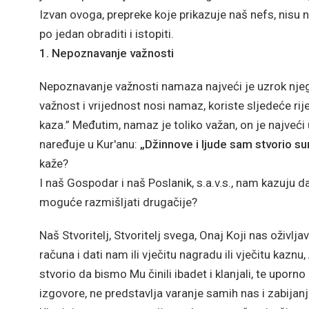
Izvan ovoga, prepreke koje prikazuje naš nefs, nisu n
po jedan obraditi i istopiti.
1. Nepoznavanje važnosti
Nepoznavanje važnosti namaza najveći je uzrok njego
važnost i vrijednost nosi namaz, koriste sljedeće riječ
kaza.” Međutim, namaz je toliko važan, on je najveć
naređuje u Kur'anu:
„Džinnove i ljude sam stvorio su
kaže?
I naš Gospodar i naš Poslanik, s.a.v.s., nam kazuju da
moguće razmišljati drugačije?
Naš Stvoritelj, Stvoritelj svega, Onaj Koji nas oživl
računa i dati nam ili vječitu nagradu ili vječitu kazn
stvorio da bismo Mu činili ibadet i klanjali, te upo
izgovore, ne predstavlja varanje samih nas i zabijan