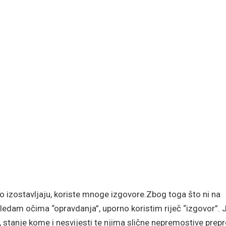
to izostavljaju, koriste mnoge izgovore.Zbog toga što ni na
ledam očima “opravdanja”, uporno koristim riječ “izgovor”. J
 stanje kome i nesvijesti te njima slične nepremostive prepr