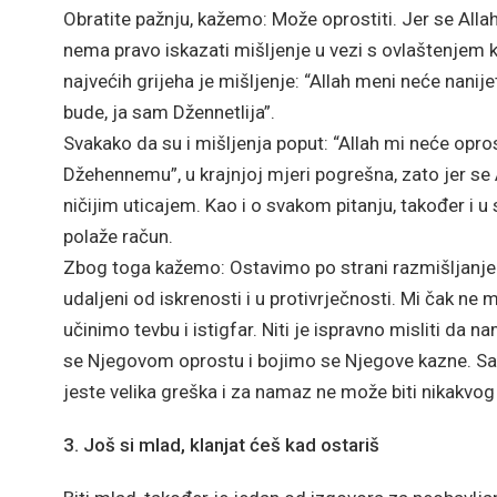
Obratite pažnju, kažemo: Može oprostiti. Jer se Alla
nema pravo iskazati mišljenje u vezi s ovlaštenjem 
najvećih grijeha je mišljenje: “Allah meni neće nanij
bude, ja sam Džennetlija”.
Svakako da su i mišljenja poput: “Allah mi neće opros
Džehennemu”, u krajnjoj mjeri pogrešna, zato jer se
ničijim uticajem. Kao i o svakom pitanju, također i
polaže račun.
Zbog toga kažemo: Ostavimo po strani razmišljanje: “
udaljeni od iskrenosti i u protivrječnosti. Mi čak ne
učinimo tevbu i istigfar. Niti je ispravno misliti da
se Njegovom oprostu i bojimo se Njegove kazne. Sa ov
jeste velika greška i za namaz ne može biti nikakvog 
3. Još si mlad, klanjat ćeš kad ostariš