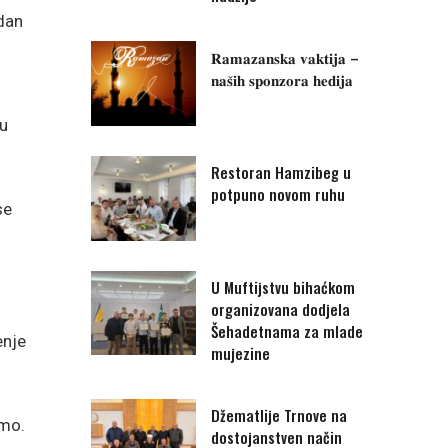
edan
𝐑𝐚𝐦𝐚𝐳𝐚𝐧𝐬𝐤𝐚 𝐯𝐚𝐤𝐭𝐢𝐣𝐚 –
𝐧𝐚𝐬̌𝐢𝐡 𝐬𝐩𝐨𝐧𝐳𝐨𝐫𝐚 𝐡𝐞𝐝𝐢𝐣𝐚
ku
Restoran Hamzibeg u
m
potpuno novom ruhu
se
U Muftijstvu bihaćkom
organizovana dodjela
Šehadetnama za mlade
enje
mujezine
Džematlije Trnove na
imo.
dostojanstven način