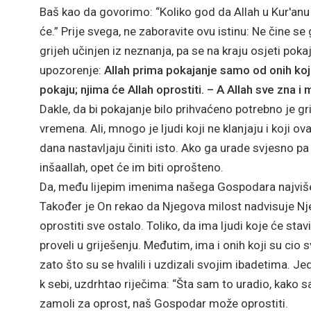
Baš kao da govorimo: “Koliko god da Allah u Kur'anu 
će.” Prije svega, ne zaboravite ovu istinu: Ne čine se
grijeh učinjen iz neznanja, pa se na kraju osjeti poka
upozorenje:
Allah prima pokajanje samo od onih koji
pokaju; njima će Allah oprostiti. – A Allah sve zna i 
Dakle, da bi pokajanje bilo prihvaćeno potrebno je g
vremena. Ali, mnogo je ljudi koji ne klanjaju i koji o
dana nastavljaju činiti isto. Ako ga urade svjesno pa
inšaallah, opet će im biti oprošteno.
Da, među lijepim imenima našega Gospodara najviše j
Također je On rekao da Njegova milost nadvisuje Nje
oprostiti sve ostalo. Toliko, da ima ljudi koje će stav
proveli u griješenju. Međutim, ima i onih koji su cio 
zato što su se hvalili i uzdizali svojim ibadetima. Je
k sebi, uzdrhtao riječima: “Šta sam to uradio, kako sa
zamoli za oprost, naš Gospodar može oprostiti.