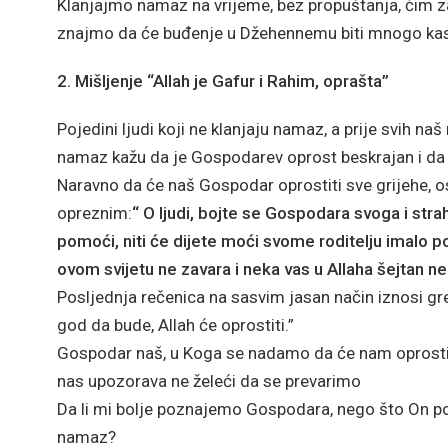
Klanjajmo namaz na vrijeme, bez propuštanja, čim z
znajmo da će buđenje u Džehennemu biti mnogo ka
2. Mišljenje “Allah je Gafur i Rahim, oprašta”
Pojedini ljudi koji ne klanjaju namaz, a prije svih naš
namaz kažu da je Gospodarev oprost beskrajan i da 
Naravno da će naš Gospodar oprostiti sve grijehe, os
opreznim:
“ O ljudi, bojte se Gospodara svoga i str
pomoći, niti će dijete moći svome roditelju imalo pom
ovom svijetu ne zavara i neka vas u Allaha šejtan n
Posljednja rečenica na sasvim jasan način iznosi g
god da bude, Allah će oprostiti.”
Gospodar naš, u Koga se nadamo da će nam oprostiti
nas upozorava ne želeći da se prevarimo
Da li mi bolje poznajemo Gospodara, nego što On po
namaz?