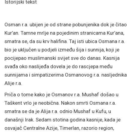
Istorijski tekst
Osman r.a. ubijen je od strane
pobunjenika dok je čitao
Kur’an. Tamne mrlje na pojedinim stranicama Kur’ana,
smatra se, da su krv halifina. Taj isti ubica Osmana r.a.
bio je uključen u podjeli između šija i sunnija, koji je
pocijepao muslimanski svijet sve do danas. Kasnija
svađa oko naslijeđa dovela je do rascjepa među
sunnijama i simpatizerima Osmanovog r.a. nasljednika
Alije r.a.
Priča o tome kako je Osmanov r.a. Mushaf došao u
Taškent vrlo je neobična. Nakon smrti Osmana r.a.
smatra se da je Alija r.a. odnio Mushaf u Kufu, u
današnji Irak. Sedam stotina godina kasnije, kada je
osvajač Centralne Azije, Timerlan, razorio region,