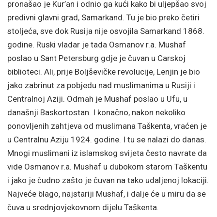
pronašao je Kur’an i odnio ga kući kako bi uljepšao svoj
predivni glavni grad, Samarkand. Tu je bio preko četiri
stoljeća, sve dok Rusija nije osvojila Samarkand 1868.
godine. Ruski vladar je tada Osmanov r.a. Mushaf
poslao u Sant Petersburg gdje je čuvan u Carskoj
biblioteci. Ali, prije Boljševičke revolucije, Lenjin je bio
jako zabrinut za pobjedu nad muslimanima u Rusiji i
Centralnoj Aziji. Odmah je Mushaf poslao u Ufu, u
današnji Baskortostan. I konačno, nakon nekoliko
ponovljenih zahtjeva od muslimana Taškenta, vraćen je
u Centralnu Aziju 1924. godine. I tu se nalazi do danas.
Mnogi muslimani iz islamskog svijeta često navrate da
vide Osmanov r.a. Mushaf u dubokom starom Taškentu
i jako je čudno zašto je čuvan na tako udaljenoj lokaciji.
Najveće blago, najstariji Mushaf, i dalje će u miru da se
čuva u srednjovjekovnom dijelu Taškenta.