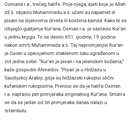
Osmana r.a., trećeg halife. Prije njega, ajeti koje je Allah
dž.š. objavio Muhammedu a.s. učeni su napamet ili
pisani na dijelovima drveta ili kostima kamila. Kako bi se
izbjeglo gubljenje Kur’ana, Osman r.a. je sastavio Kur’an
u jednu knjigu. To se desilo 651. godine, 19 godina
nakon smrti Muhammeda a.s. Taj nepromjenjivi Kur’an
je čuvan u specijalnom staklenom luku ugrađenom u
zid jedne sobe. “Kur’an je pisan i na jelenskim kožama,”
kaže gospodin Ahmedov. “Pisan je u Hidžazu u
Saudijskoj Arabiji, gdje su hidžazski rukopisi slični
kufanskim rukopisima. Prenosi se da je halifa Osman
r.a. napravio pet primjeraka originalnog Kur’ana. Smatra
se da se jedan od tih primjeraka danas nalazi u
Istambulu.