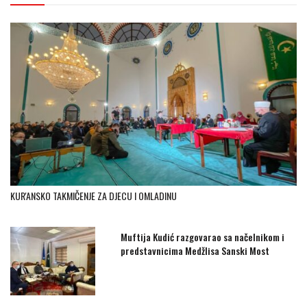
KUR'ANSKO TAKMIČENJE ZA DJECU I OMLADINU
Muftija Kudić razgovarao sa načelnikom i
predstavnicima Medžlisa Sanski Most