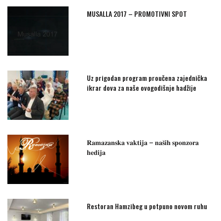
MUSALLA 2017 – PROMOTIVNI SPOT
Uz prigodan program proučena zajednička
ikrar dova za naše ovogodišnje hadžije
𝐑𝐚𝐦𝐚𝐳𝐚𝐧𝐬𝐤𝐚 𝐯𝐚𝐤𝐭𝐢𝐣𝐚 – 𝐧𝐚𝐬̌𝐢𝐡 𝐬𝐩𝐨𝐧𝐳𝐨𝐫𝐚
𝐡𝐞𝐝𝐢𝐣𝐚
Restoran Hamzibeg u potpuno novom ruhu