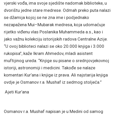
vjerski vođa, ima svoje sjedište nadomak biblioteke, u
dvorištu jedne stare medrese. Odmah preko puta nalazi
se džamija kojoj se ne zna ime i podjednako
nezapažena Mui–Mubarak medresa, koja udomaćuje
rijetko viđenu vlas Poslanika Muhammeda a.s., kao i
jako važnu kolekciju istorijskih radova Centralne Azije.
“U ovoj biblioteci nalazi se oko 20.000 knjiga i 3.000
rukopisa”, kaže Ikram Ahmedov, mladi asistent
muftijinog ureda. “Knjige su pisane o srednjovjekovnoj
istoriji, astronomiji i medicini. Takođe se nalaze
komentari Kur’ana i knjige iz prava. Ali najstarija knjiga
ovdje je Osmanov r.a. Mushaf iz sedmog stoljeća.”
Ajeti Kur’ana
Osmanov r.a. Mushaf napisan je u Medini od samog