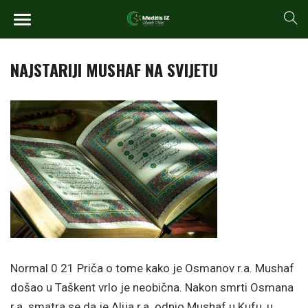
NAJSTARIJI MUSHAF NA SVIJETU
Normal 0 21
Priča o tome kako je Osmanov r.a. Mushaf
došao u Taškent vrlo je neobična. Nakon smrti Osmana
r.a. smatra se da je Alija r.a. odnio Mushaf u Kufu, u