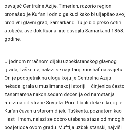
osvajač Centralne Azije, Timerlan, razorio region,
pronašao je Kur’an i odnio ga kući kako bi uljepšao svoj
predivni glavni grad, Samarkand. Tu je bio preko četiri
stoljeća, sve dok Rusija nije osvojila Samarkand 1868.
godine.
U jednom mračnom dijelu uzbekistanskog glavnog
grada, Taškenta, nalazi se najstariji mushaf na svijetu.
On je podsjetnik na ulogu koju je Centralna Azija
nekada igrala u muslimanskoj istoriji – činjenica često
zanemarena nakon sedam decenija od nametanja
ateizma od strane Sovjeta. Pored biblioteke u kojoj je
Kur’an čuvan u starom dijelu Taškenta, poznatom kao
Hast–Imam, nalazi se dobro utabana staza od mnogih
posjetioca ovom gradu. Muftija uzbekistanski, najviši