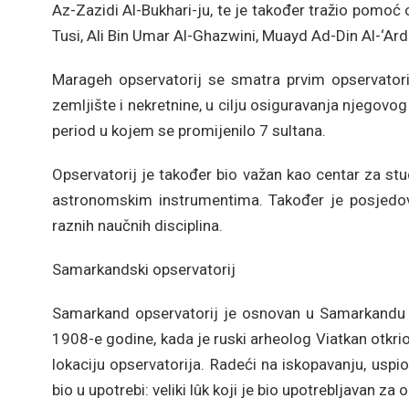
Az-Zazidi Al-Bukhari-ju, te je također tražio pomoć 
Tusi, Ali Bin Umar Al-Ghazwini, Muayd Ad-Din Al-‘Ard
Marageh opservatorij se smatra prvim opservatori
zemljište i nekretnine, u cilju osiguravanja njegovo
period u kojem se promijenilo 7 sultana.
Opservatorij je također bio važan kao centar za stude
astronomskim instrumentima. Također je posjedova
raznih naučnih disciplina.
Samarkandski opservatorij
Samarkand opservatorij je osnovan u Samarkandu 
1908-e godine, kada je ruski arheolog Viatkan otkri
lokaciju opservatorija. Radeći na iskopavanju, uspi
bio u upotrebi: veliki lûk koji je bio upotrebljavan