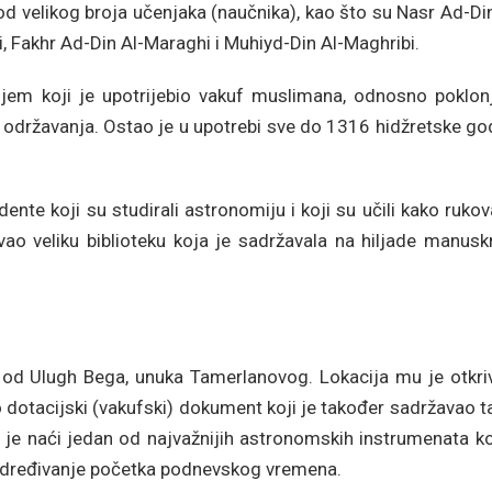
od velikog broja učenjaka (naučnika), kao što su Nasr Ad-Di
i, Fakhr Ad-Din Al-Maraghi i Muhiyd-Din Al-Maghribi.
jem koji je upotrijebio vakuf muslimana, odnosno poklon
g održavanja. Ostao je u upotrebi sve do 1316 hidžretske go
nte koji su studirali astronomiju i koji su učili kako rukov
o veliku biblioteku koja je sadržavala na hiljade manuskr
od Ulugh Bega, unuka Tamerlanovog. Lokacija mu je otkri
o dotacijski (vakufski) dokument koji je također sadržavao 
o je naći jedan od najvažnijih astronomskih instrumenata ko
 za određivanje početka podnevskog vremena.