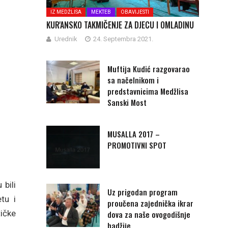
IZ MEDŽLISA
MEKTEB
OBAVIJESTI
KUR'ANSKO TAKMIČENJE ZA DJECU I OMLADINU
Urednik
24. Septembra 2021.
Muftija Kudić razgovarao
sa načelnikom i
predstavnicima Medžlisa
Sanski Most
MUSALLA 2017 –
PROMOTIVNI SPOT
 bili
Uz prigodan program
tu i
proučena zajednička ikrar
ičke
dova za naše ovogodišnje
hadžije