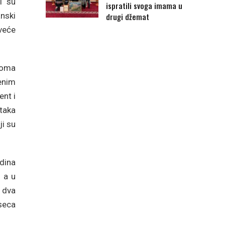
i su
ispratili svoga imama u
anski
drugi džemat
veće
onoma
enim
nt i
taka
i su
odina
 a u
o dva
eseca