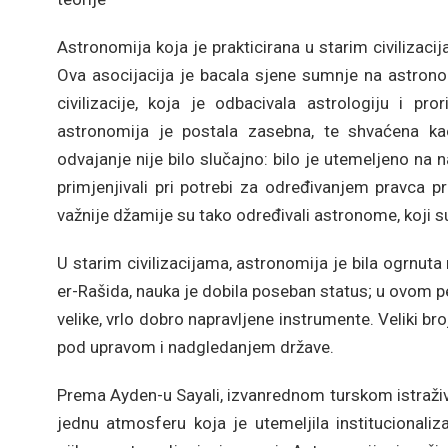
Astronomija koja je prakticirana u starim civilizac
Ova asocijacija je bacala sjene sumnje na astron
civilizacije, koja je odbacivala astrologiju i p
astronomija je postala zasebna, te shvaćena ka
odvajanje nije bilo slučajno: bilo je utemeljeno na 
primjenjivali pri potrebi za određivanjem pravca 
važnije džamije su tako određivali astronome, koji s
U starim civilizacijama, astronomija je bila ogrnut
er-Rašida, nauka je dobila poseban status; u ovom per
velike, vrlo dobro napravljene instrumente. Veliki br
pod upravom i nadgledanjem države.
Prema Ayden-u Sayali, izvanrednom turskom istraživa
jednu atmosferu koja je utemeljila institucionaliza