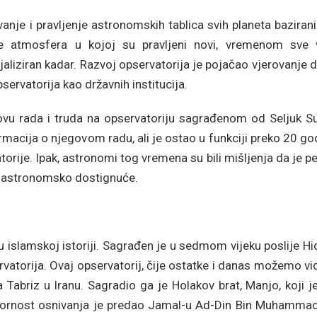
anje i pravljenje astronomskih tablica svih planeta baziran
se atmosfera u kojoj su pravljeni novi, vremenom sve v
ijaliziran kadar. Razvoj opservatorija je pojačao vjerovanje 
pservatorija kao državnih institucija.
vu rada i truda na opservatoriju sagrađenom od Seljuk Su
cija o njegovom radu, ali je ostao u funkciji preko 20 god
rije. Ipak, astronomi tog vremena su bili mišljenja da je p
o astronomsko dostignuće.
u islamskoj istoriji. Sagrađen je u sedmom vijeku poslije Hi
ervatorija. Ovaj opservatorij, čije ostatke i danas možemo vid
Tabriz u Iranu. Sagradio ga je Holakov brat, Manjo, koji j
vornost osnivanja je predao Jamal-u Ad-Din Bin Muhammad