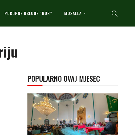
POKOPNE USLUGE “NUR”
MUSALLA
riju
POPULARNO OVAJ MJESEC