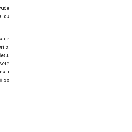
 kuće
a su
vanje
ija,
etu.
sete
ma i
i se