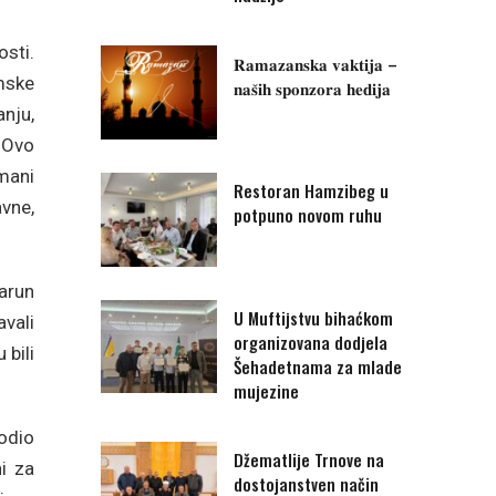
osti.
𝐑𝐚𝐦𝐚𝐳𝐚𝐧𝐬𝐤𝐚 𝐯𝐚𝐤𝐭𝐢𝐣𝐚 –
mske
𝐧𝐚𝐬̌𝐢𝐡 𝐬𝐩𝐨𝐧𝐳𝐨𝐫𝐚 𝐡𝐞𝐝𝐢𝐣𝐚
nju,
 Ovo
imani
Restoran Hamzibeg u
vne,
potpuno novom ruhu
Harun
U Muftijstvu bihaćkom
avali
organizovana dodjela
 bili
Šehadetnama za mlade
mujezine
rodio
Džematlije Trnove na
ni za
dostojanstven način