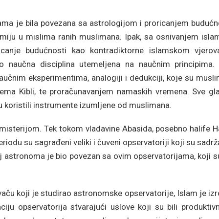
ijama je bila povezana sa astrologijom i proricanjem budućn
omiju u mislima ranih muslimana. Ipak, sa osnivanjem isla
roricanje budućnosti kao kontradiktorne islamskom vjerova
o naučna disciplina utemeljena na naučnim principima.
naučnim eksperimentima, analogiji i dedukciji, koje su musl
prema Kibli, te proračunavanjem namaskih vremena. Sve gla
u koristili instrumente izumljene od muslimana.
a misterijom. Tek tokom vladavine Abasida, posebno halife 
iodu su sagrađeni veliki i čuveni opservatoriji koji su sadrž
oj astronoma je bio povezan sa ovim opservatorijama, koji su
ču koji je studirao astronomske opservatorije, Islam je iz
ciju opservatorija stvarajući uslove koji su bili produktiv