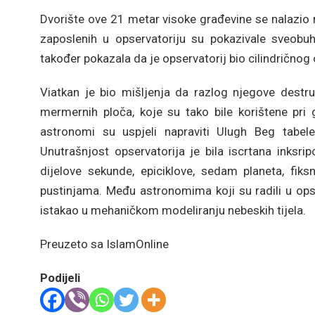
Dvorište ove 21 metar visoke građevine se nalazio 
zaposlenih u opservatoriju su pokazivale sveobuh
također pokazala da je opservatorij bio cilindrično
Viatkan je bio mišljenja da razlog njegove destruk
mermernih ploča, koje su tako bile korištene pri g
astronomi su uspjeli napraviti Ulugh Beg tabele
Unutrašnjost opservatorija je bila iscrtana inksr
dijelove sekunde, epiciklove, sedam planeta, fik
pustinjama. Među astronomima koji su radili u opse
istakao u mehaničkom modeliranju nebeskih tijela
Preuzeto sa IslamOnline
Podijeli