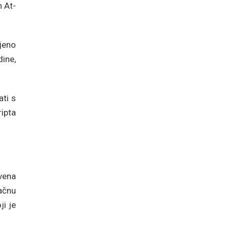
n At-
jeno
dine,
ati s
ipta
vena
tačnu
ji je