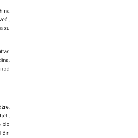
ih na
eći,
da su
ltan
ina,
eriod
džre,
jeti,
e bio
 Bin