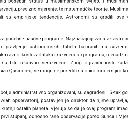
ivala poseban status u muslimanskom svijetu i musliman
ervaciju, precizno mjerenje, te matematičke teorije. Muslim
ovali su empirijske tendencije. Astronomi su gradili sve 
eni za posebne naučne programe. Najznačajniji zadatak astr
lo pravljenje astronomskih tabela baziranih na suvrem
ka raznolikosti zadataka i razvijenosti programa, menadžme
 su bile relativno nerazvijene. Zbog ograničenosti zada
ia i Qasioon-u, ne mogu se porediti sa onim modernijim koj
ili bolje administrativno organizovani, su sagrađeni 15-tak g
ah opservatorij, postavljen je direktor da njime upravlja,
kretnji ostalih planeta. Vjeruje se da je ovaj program ima
je prvi stupanj, odnosno rane opservacije pored Sunca i Mj