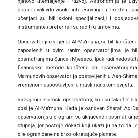
njihovo utemeljenje i razvoj. Astronomija je už
posjedovali vrlo visoko interesovanje u direktnu ops
učenjaci su bili skloni specijalizaciji i posjed
instrumente i preferirali su raditi u timovima.
Opservatoriji u vrijeme Al-Ma’muna, su bili korišt
zaposlenih u ovim ranim opservatorijima je bi
posmatranjima Sunca i Mjeseca. Ipak radi nedostata
financijske metode korištene pri opservatorijima
Ma’munovih opservatorija postavljenih u Ash-Shimas
vremenom uspostavljeni u muslimanskom svijetu.
Razvijeniji islamski opservatoriji, koji su također b
poslije Al-Ma’muna. Kada je osnovan Sharaf Ad-Dawl
opservatorijski program su uključene i posmatranje 
stupnja, jer postoje dokazi koji ukazuju na to da 
bile ograničene na brzo-okretajuće planete.