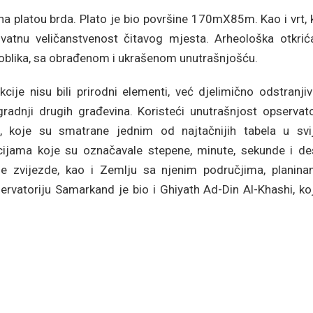
na platou brda. Plato je bio površine 170mX85m. Kao i vrt,
vatnu veličanstvenost čitavog mjesta. Arheološka otkrić
g oblika, sa obrađenom i ukrašenom unutrašnjošću.
cije nisu bili prirodni elementi, već djelimično odstranji
radnji drugih građevina. Koristeći unutrašnjost opservator
, koje su smatrane jednim od najtačnijih tabela u svij
ipcijama koje su označavale stepene, minute, sekunde i de
sne zvijezde, kao i Zemlju sa njenim područjima, planina
rvatoriju Samarkand je bio i Ghiyath Ad-Din Al-Khashi, koj
.