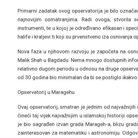
Primarni zadatak ovog opservatorija je bilo označav
najnovijim osmatranjima. Radi ovoga, stvorila 
instrumenti, te u kojoj je određivano efikasan i spec
halife i kraljevi ti koji su prvenstveno iza osnivanja o
Nova faza u njihovom razvoju je započeta na osno
Malik Shah u Bagdadu. Nema mnogo dostupnih informa
relativno dugom periodu u odnosu na druge opservato
od 30 godina bio minimalan da bi se postiglo ikakv
Opservatorij u Maragehu
Ovaj opservatorij, smatran je jednim od najvažnijih 
čineći taj vijek najvažnijim u islamskoj historiji ops
je bio sagrađen izvan grada Marageh-a, blizu grada 
zainteresovan za matematiku i astronomiju. Odgo