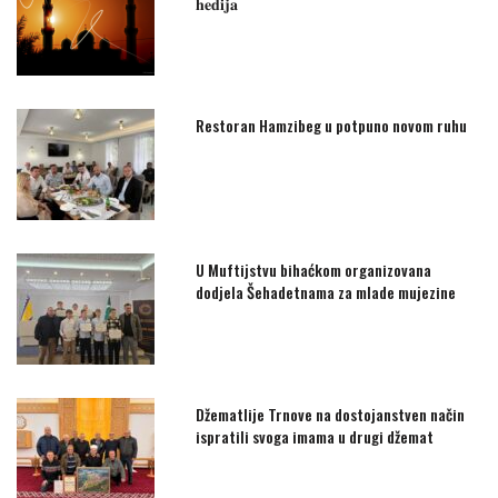
𝐡𝐞𝐝𝐢𝐣𝐚
Restoran Hamzibeg u potpuno novom ruhu
U Muftijstvu bihaćkom organizovana
dodjela Šehadetnama za mlade mujezine
Džematlije Trnove na dostojanstven način
ispratili svoga imama u drugi džemat