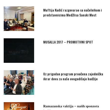
Muftija Kudić razgovarao sa načelnikom i
predstavnicima Medžlisa Sanski Most
MUSALLA 2017 – PROMOTIVNI SPOT
Uz prigodan program proučena zajednička
ikrar dova za naše ovogodišnje hadžije
𝐑𝐚𝐦𝐚𝐳𝐚𝐧𝐬𝐤𝐚 𝐯𝐚𝐤𝐭𝐢𝐣𝐚 – 𝐧𝐚𝐬̌𝐢𝐡 𝐬𝐩𝐨𝐧𝐳𝐨𝐫𝐚