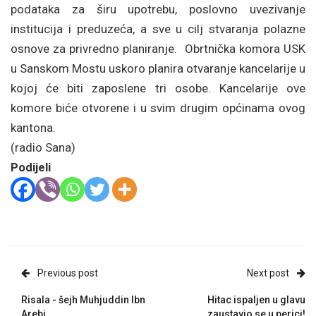
podataka za širu upotrebu, poslovno uvezivanje
institucija i preduzeća, a sve u cilj stvaranja polazne
osnove za privredno planiranje. Obrtnička komora USK
u Sanskom Mostu uskoro planira otvaranje kancelarije u
kojoj će biti zaposlene tri osobe. Kancelarije ove
komore biće otvorene i u svim drugim općinama ovog
kantona.
(radio Sana)
Podijeli
Previous post
Next post
Risala - šejh Muhjuddin Ibn
Hitac ispaljen u glavu
Arebi
zaustavio se u perici!