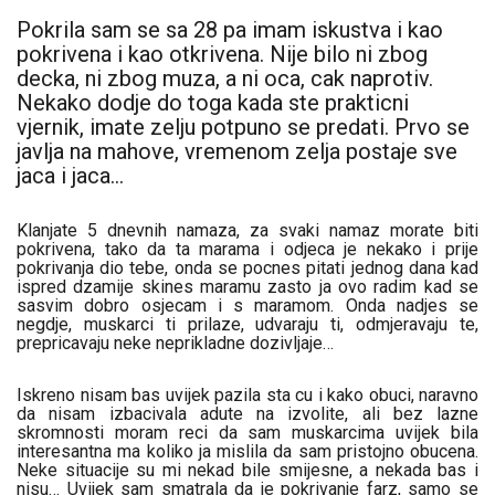
Pokrila sam se sa 28 pa imam iskustva i kao
pokrivena i kao otkrivena. Nije bilo ni zbog
decka, ni zbog muza, a ni oca, cak naprotiv.
Nekako dodje do toga kada ste prakticni
vjernik, imate zelju potpuno se predati. Prvo se
javlja na mahove, vremenom zelja postaje sve
jaca i jaca…
Klanjate 5 dnevnih namaza, za svaki namaz morate biti
pokrivena, tako da ta marama i odjeca je nekako i prije
pokrivanja dio tebe, onda se pocnes pitati jednog dana kad
ispred dzamije skines maramu zasto ja ovo radim kad se
sasvim dobro osjecam i s maramom. Onda nadjes se
negdje, muskarci ti prilaze, udvaraju ti, odmjeravaju te,
prepricavaju neke neprikladne dozivljaje…
Iskreno nisam bas uvijek pazila sta cu i kako obuci, naravno
da nisam izbacivala adute na izvolite, ali bez lazne
skromnosti moram reci da sam muskarcima uvijek bila
interesantna ma koliko ja mislila da sam pristojno obucena.
Neke situacije su mi nekad bile smijesne, a nekada bas i
nisu… Uvijek sam smatrala da je pokrivanje farz, samo se