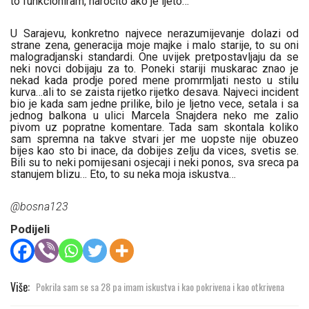
to funkcioniram, narocito ako je ljeto…
U Sarajevu, konkretno najvece nerazumijevanje dolazi od
strane zena, generacija moje majke i malo starije, to su oni
malogradjanski standardi. One uvijek pretpostavljaju da se
neki novci dobijaju za to. Poneki stariji muskarac znao je
nekad kada prodje pored mene promrmljati nesto u stilu
kurva…ali to se zaista rijetko rijetko desava. Najveci incident
bio je kada sam jedne prilike, bilo je ljetno vece, setala i sa
jednog balkona u ulici Marcela Snajdera neko me zalio
pivom uz popratne komentare. Tada sam skontala koliko
sam spremna na takve stvari jer me uopste nije obuzeo
bijes kao sto bi inace, da dobijes zelju da vices, svetis se.
Bili su to neki pomijesani osjecaji i neki ponos, sva sreca pa
stanujem blizu… Eto, to su neka moja iskustva…
@
bosna123
Podijeli
Više:
Pokrila sam se sa 28 pa imam iskustva i kao pokrivena i kao otkrivena