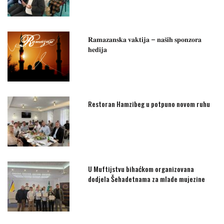
𝐑𝐚𝐦𝐚𝐳𝐚𝐧𝐬𝐤𝐚 𝐯𝐚𝐤𝐭𝐢𝐣𝐚 – 𝐧𝐚𝐬̌𝐢𝐡 𝐬𝐩𝐨𝐧𝐳𝐨𝐫𝐚
𝐡𝐞𝐝𝐢𝐣𝐚
Restoran Hamzibeg u potpuno novom ruhu
U Muftijstvu bihaćkom organizovana
dodjela Šehadetnama za mlade mujezine