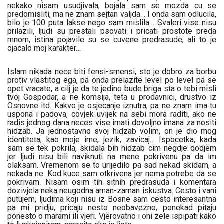
nekako nisam usudjivala, bojala sam se mozda cu se
predomisliti, ma ne znam sejtan valjda… I onda sam odlucila,
bilo je 100 puta lakse nego sam mislila… Svaleri vise nisu
prilazili, ljudi su prestali psovati i pricati prostote preda
mnom, istina pojavile su se cuvene predrasude, ali to je
ojacalo moj karakter…
Islam nikada nece biti fensi-smensi, sto je dobro za borbu
protiv vlastitog ega, pa onda prelazite level po level pa se
opet vracate, a cilj je da te jedino bude briga sta o tebi misli
tvoj Gospodar, a ne komsija, teta u prodavnici, drustvo iz
Osnovne itd. Kakvo je osjecanje iznutra, pa ne znam ima tu
uspona i padova, covjek uvijek na sebi mora raditi, ako ne
radis jednog dana neces vise imati dovoljno imana za nositi
hidzab. Ja jednostavno svoj hidzab volim, on je dio mog
identiteta, kao moje ime, jezik, zavicaj… Ispocetka, kada
sam se tek pokrila, skidala bih hidzab cim negdje dodjem
jer ljudi nisu bili naviknuti na mene pokrivenu pa da im
olaksam. Vremenom se to urijedilo pa sad nekad skidam, a
nekada ne. Kod kuce sam otkrivena jer nema potrebe da se
pokrivam. Nisam osim tih sitnih predrasuda i komentara
dozivjela neka neugodna aman-zaman iskustva. Cesto i vani
putujem, ljudima koji nisu iz Bosne sam cesto interesantna
pa mi pridju, pricaju nesto neobavezno, ponekad pitaju
ponesto o marami ili vjeri. Vjerovatno i oni zele ispipati kako