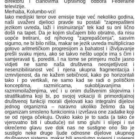
direktoru i članovima Upravnog odbora Federalne
televizije.
Merhaba, Kolumbo-vci!
Iako medijski teror ove emisije traje već nekoliko godina,
naši uvaženi djelioci pravde su postali “zaprepašteni
jezikom uvreda, laži i insinuiranja” tek kad su oni lično
došli na tapet. Da je kojim slučajem bilo obratno, da nisu
uopće tretirani, od njihovog “zaprepašćenja”, sasvim
sigurno, ne bi bilo ništa, makar se jezik uvreda multiplicirao
gotovo aritmetičkom progresijom a bahatost i iživljavanje
prešli svaku mjeru, ako se takvo nešto uopće ima s čim i
samjeravati tj. porediti. I na tome se primjeru može jasno
vidjeti ne samo naša društvena neosjetljivost i
nesenzibiliranost već i njena ukupna fragmentacija i
izmrvljenost, da ne kažem sebičnost, kako po horizontali
tako i po vertikali, ne samo kad se radi o političkim
konceptima, razmiricama, sukobljavanjima i
razmimoilaženjima, već i u onim duštvenim slojevima i
stratifikatima koji bi, po svojoj vokaciji ili primordijalnoj
društvenoj funkciji morali djelovati kao integralni dijelovi
jednog organizma – naravno ukoliko želimo da taj
organizam smisleno funkcionira i izvršava one zadatke koji
se od njega očekuju. Ovako kako je to sada (a tako će
vjerovatno biti i ubuduće) svi smo gluhi i slijepi i svi
okrećemo glavu sve dok nas ne sustigne ono što je
sustiglo neke druge ljude odnosne dijelove ukupnog
društvenog sistema, makar bili apsolutno svjesni i uvjereni