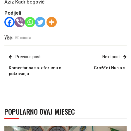
Aziz
Kadribegović
Podijeli
Više:
60 minuta
Previous post
Next post
Komentar na sa-x forumu o
Grožđe i Nuh a.s.
pokrivanju
POPULARNO OVAJ MJESEC