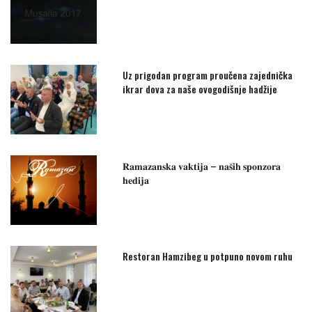
Uz prigodan program proučena zajednička
ikrar dova za naše ovogodišnje hadžije
𝐑𝐚𝐦𝐚𝐳𝐚𝐧𝐬𝐤𝐚 𝐯𝐚𝐤𝐭𝐢𝐣𝐚 – 𝐧𝐚𝐬̌𝐢𝐡 𝐬𝐩𝐨𝐧𝐳𝐨𝐫𝐚
𝐡𝐞𝐝𝐢𝐣𝐚
Restoran Hamzibeg u potpuno novom ruhu