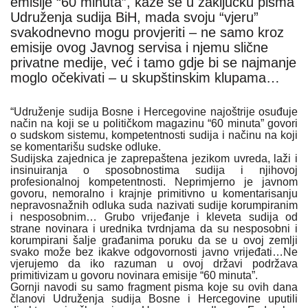
emisije “60 minuta”, kaže se u zaključku pisma
Udruženja sudija BiH, mada svoju “vjeru”
svakodnevno mogu provjeriti – ne samo kroz
emisije ovog Javnog servisa i njemu slične
privatne medije, već i tamo gdje bi se najmanje
moglo očekivati – u skupštinskim klupama…
“Udruženje sudija Bosne i Hercegovine najoštrije osuđuje
način na koji se u političkom magazinu “60 minuta” govori
o sudskom sistemu, kompetentnosti sudija i načinu na koji
se komentarišu sudske odluke.
Sudijska zajednica je zaprepaštena jezikom uvreda, laži i
insinuiranja o sposobnostima sudija i njihovoj
profesionalnoj kompetentnosti. Neprimjerno je javnom
govoru, nemoralno i krajnje primitivno u komentarisanju
nepravosnažnih odluka suda nazivati sudije korumpiranim
i nesposobnim… Grubo vrijeđanje i kleveta sudija od
strane novinara i urednika tvrdnjama da su nesposobni i
korumpirani šalje građanima poruku da se u ovoj zemlji
svako može bez ikakve odgovornosti javno vrijeđati…Ne
vjerujemo da iko razuman u ovoj državi podržava
primitivizam u govoru novinara emisije “60 minuta”.
Gornji navodi su samo fragment pisma koje su ovih dana
članovi Udruženja sudija Bosne i Hercegovine uputili