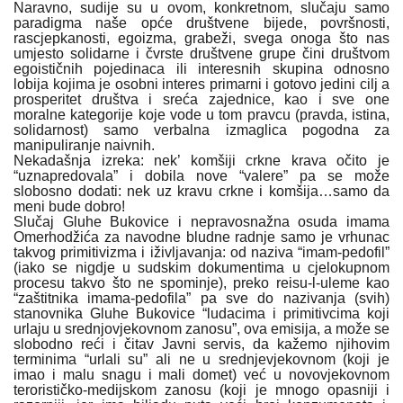
Naravno, sudije su u ovom, konkretnom, slučaju samo
paradigma naše opće društvene bijede, površnosti,
rascjepkanosti, egoizma, grabeži, svega onoga što nas
umjesto solidarne i čvrste društvene grupe čini društvom
egoističnih pojedinaca ili interesnih skupina odnosno
lobija kojima je osobni interes primarni i gotovo jedini cilj a
prosperitet društva i sreća zajednice, kao i sve one
moralne kategorije koje vode u tom pravcu (pravda, istina,
solidarnost) samo verbalna izmaglica pogodna za
manipuliranje naivnih.
Nekadašnja izreka: nek’ komšiji crkne krava očito je
“uznapredovala” i dobila nove “valere” pa se može
slobosno dodati: nek uz kravu crkne i komšija…samo da
meni bude dobro!
Slučaj Gluhe Bukovice i nepravosnažna osuda imama
Omerhodžića za navodne bludne radnje samo je vrhunac
takvog primitivizma i iživljavanja: od naziva “imam-pedofil”
(iako se nigdje u sudskim dokumentima u cjelokupnom
procesu takvo što ne spominje), preko reisu-l-uleme kao
“zaštitnika imama-pedofila” pa sve do nazivanja (svih)
stanovnika Gluhe Bukovice “ludacima i primitivcima koji
urlaju u srednjovjekovnom zanosu”, ova emisija, a može se
slobodno reći i čitav Javni servis, da kažemo njihovim
terminima “urlali su” ali ne u srednjevjekovnom (koji je
imao i malu snagu i mali domet) već u novovjekovnom
terorističko-medijskom zanosu (koji je mnogo opasniji i