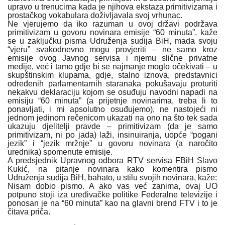
upravo u trenucima kada je njihova ekstaza primitivizama i
prostačkog vokabulara doživljavala svoj vrhunac.
Ne vjerujemo da iko razuman u ovoj državi podržava
primitivizam u govoru novinara emisije “60 minuta”, kaže
se u zaključku pisma Udruženja sudija BiH, mada svoju
“vjeru” svakodnevno mogu provjeriti – ne samo kroz
emisije ovog Javnog servisa i njemu slične privatne
medije, već i tamo gdje bi se najmanje moglo očekivati – u
skupštinskim klupama, gdje, stalno iznova, predstavnici
određenih parlamentarnih staranaka pokušavaju proturiti
nekakvu deklaraciju kojom se osuđuju navodni napadi na
emisiju “60 minuta” (a prijetnje novinarima, treba li to
ponavljati, i mi apsolutno osuđujemo), ne nastojeći ni
jednom jedinom rečenicom ukazati na ono na što tek sada
ukazuju djelitelji pravde – primitivizam (da je samo
primitivizam, ni po jada) laži, insinuiranja, uopće “pogani
jezik” i “jezik mržnje” u govoru novinara (a naročito
urednika) spomenute emisije.
A predsjednik Upravnog odbora RTV servisa FBiH Slavo
Kukić, na pitanje novinara kako komentira pismo
Udruženja sudija BiH, bahato, u stilu svojih novinara, kaže:
Nisam dobio pismo. A ako vas već zanima, ovaj UO
potpuno stoji iza uređivačke politike Federalne televizije i
ponosan je na “60 minuta” kao na glavni brend FTV i to je
čitava priča.