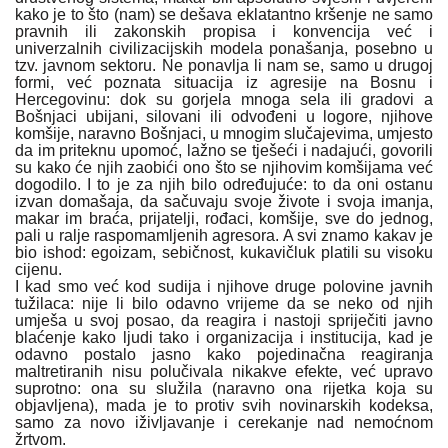
kako je to što (nam) se dešava eklatantno kršenje ne samo
pravnih ili zakonskih propisa i konvencija već i
univerzalnih civilizacijskih modela ponašanja, posebno u
tzv. javnom sektoru. Ne ponavlja li nam se, samo u drugoj
formi, već poznata situacija iz agresije na Bosnu i
Hercegovinu: dok su gorjela mnoga sela ili gradovi a
Bošnjaci ubijani, silovani ili odvođeni u logore, njihove
komšije, naravno Bošnjaci, u mnogim slučajevima, umjesto
da im priteknu upomoć, lažno se tješeći i nadajući, govorili
su kako će njih zaobići ono što se njihovim komšijama već
dogodilo. I to je za njih bilo određujuće: to da oni ostanu
izvan domašaja, da sačuvaju svoje živote i svoja imanja,
makar im braća, prijatelji, rođaci, komšije, sve do jednog,
pali u ralje raspomamljenih agresora. A svi znamo kakav je
bio ishod: egoizam, sebičnost, kukavičluk platili su visoku
cijenu.
I kad smo već kod sudija i njihove druge polovine javnih
tužilaca: nije li bilo odavno vrijeme da se neko od njih
umješa u svoj posao, da reagira i nastoji spriječiti javno
blaćenje kako ljudi tako i organizacija i institucija, kad je
odavno postalo jasno kako pojedinačna reagiranja
maltretiranih nisu polučivala nikakve efekte, već upravo
suprotno: ona su služila (naravno ona rijetka koja su
objavljena), mada je to protiv svih novinarskih kodeksa,
samo za novo iživljavanje i cerekanje nad nemoćnom
žrtvom.