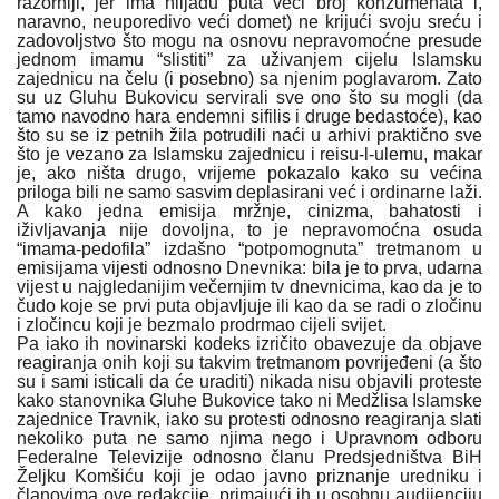
razorniji, jer ima hiljadu puta veći broj konzumenata i,
naravno, neuporedivo veći domet) ne krijući svoju sreću i
zadovoljstvo što mogu na osnovu nepravomoćne presude
jednom imamu “slistiti” za uživanjem cijelu Islamsku
zajednicu na čelu (i posebno) sa njenim poglavarom. Zato
su uz Gluhu Bukovicu servirali sve ono što su mogli (da
tamo navodno hara endemni sifilis i druge bedastoće), kao
što su se iz petnih žila potrudili naći u arhivi praktično sve
što je vezano za Islamsku zajednicu i reisu-l-ulemu, makar
je, ako ništa drugo, vrijeme pokazalo kako su većina
priloga bili ne samo sasvim deplasirani već i ordinarne laži.
A kako jedna emisija mržnje, cinizma, bahatosti i
iživljavanja nije dovoljna, to je nepravomoćna osuda
“imama-pedofila” izdašno “potpomognuta” tretmanom u
emisijama vijesti odnosno Dnevnika: bila je to prva, udarna
vijest u najgledanijim večernjim tv dnevnicima, kao da je to
čudo koje se prvi puta objavljuje ili kao da se radi o zločinu
i zločincu koji je bezmalo prodrmao cijeli svijet.
Pa iako ih novinarski kodeks izričito obavezuje da objave
reagiranja onih koji su takvim tretmanom povrijeđeni (a što
su i sami isticali da će uraditi) nikada nisu objavili proteste
kako stanovnika Gluhe Bukovice tako ni Medžlisa Islamske
zajednice Travnik, iako su protesti odnosno reagiranja slati
nekoliko puta ne samo njima nego i Upravnom odboru
Federalne Televizije odnosno članu Predsjedništva BiH
Željku Komšiću koji je odao javno priznanje uredniku i
članovima ove redakcije, primajući ih u osobnu audijenciju