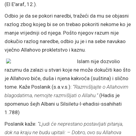
(El E'araf, 12.).
Odbio je da se pokori naredbi, tražeći da mu se objasni
razlog zbog kojeg bi se on trebao pokoriti nekome ko je
manje vrijedniji od njega. Pošto njegov razum nije
dokučio razlog naredbe, odbio ju je i na sebe navukao
vječno Allahovo prokletstvo i kaznu.
Islam nije dozvolio
razumu da zalazi u stvari koje ne može dokučiti kao što
je Allahovo biće, duša i njena kakvoća (suština) i slično
tome. Kaže Poslanik (s.a.v.s.):
“Razmišljajte o Allahovim
blagodatima, nemojte razmišljati o Allahu.”
(Hadis je
spomenuo šejh Albani u Silsiletu-l-ehadisi-ssahihati
1.788)
Poslanik kaže:
“Ljudi će neprestano postavljati pitanja,
dok na kraju ne budu upitali: – Dobro, ovo su Allahova