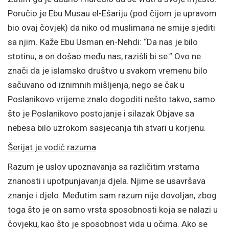
Poručio je Ebu Musau el-Ešariju (pod čijom je upravom
bio ovaj čovjek) da niko od muslimana ne smije sjediti
sa njim. Kaže Ebu Usman en-Nehdi: “Da nas je bilo
stotinu, a on došao među nas, razišli bi se.” Ovo ne
znači da je islamsko društvo u svakom vremenu bilo
sačuvano od iznimnih mišljenja, nego se čak u
Poslanikovo vrijeme znalo dogoditi nešto takvo, samo
što je Poslanikovo postojanje i silazak Objave sa
nebesa bilo uzrokom sasjecanja tih stvari u korjenu.
Šerijat je vodič razuma
Razum je uslov upoznavanja sa različitim vrstama
znanosti i upotpunjavanja djela. Njime se usavršava
znanje i djelo. Međutim sam razum nije dovoljan, zbog
toga što je on samo vrsta sposobnosti koja se nalazi u
čovjeku, kao što je sposobnost vida u očima. Ako se