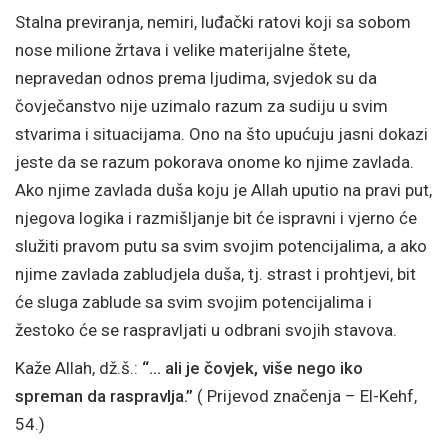
Stalna previranja, nemiri, luđački ratovi koji sa sobom
nose milione žrtava i velike materijalne štete,
nepravedan odnos prema ljudima, svjedok su da
čovječanstvo nije uzimalo razum za sudiju u svim
stvarima i situacijama. Ono na što upućuju jasni dokazi
jeste da se razum pokorava onome ko njime zavlada.
Ako njime zavlada duša koju je Allah uputio na pravi put,
njegova logika i razmišljanje bit će ispravni i vjerno će
služiti pravom putu sa svim svojim potencijalima, a ako
njime zavlada zabludjela duša, tj. strast i prohtjevi, bit
će sluga zablude sa svim svojim potencijalima i
žestoko će se raspravljati u odbrani svojih stavova.
Kaže Allah, dž.š.:
“… ali je čovjek, više nego iko
spreman da raspravlja.”
( Prijevod značenja – El-Kehf,
54.)