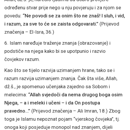
određenu stvar prije nego u nju povjeruju i za njom se
povedu:
“Ne povodi se za onim što ne znaš! I sluh, i vid,
i razum, za sve to će se zaista odgovarati.”
(Prijevod
značenja – El-Isra, 36.)
6. Islam naređuje traženje znanja (obrazovanje) i
podstiče na njega kako bi se upotpunio i razvio
čovjekov razum.
Kao što se tijelo razvija uzimanjem hrane, tako se i
razum razvija uzimanjem znanja. Čak šta više, Allah,
dž.š., je spomenuo učenjaka zajedno sa Sobom i
melecima:
“Allah svjedoči da nema drugog boga osim
Njega, – a i meleki i učeni – i da On postupa
pravedno…”
(Prijevod značenja – Ali Imran, 18.) Zbog
toga je Islamu nepoznat pojam “vjerskog čovjeka”, tj.
onoga koji posjeduje monopol nad znanjem, dijeli