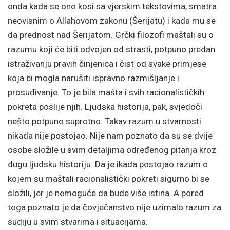
onda kada se ono kosi sa vjerskim tekstovima, smatra
neovisnim o Allahovom zakonu (Šerijatu) i kada mu se
da prednost nad Šerijatom. Grčki filozofi maštali su o
razumu koji će biti odvojen od strasti, potpuno predan
istraživanju pravih činjenica i čist od svake primjese
koja bi mogla narušiti ispravno razmišljanje i
prosuđivanje. To je bila mašta i svih racionalističkih
pokreta poslije njih. Ljudska historija, pak, svjedoči
nešto potpuno suprotno. Takav razum u stvarnosti
nikada nije postojao. Nije nam poznato da su se dvije
osobe složile u svim detaljima određenog pitanja kroz
dugu ljudsku historiju. Da je ikada postojao razum o
kojem su maštali racionalistički pokreti sigurno bi se
složili, jer je nemoguće da bude više istina. A pored
toga poznato je da čovječanstvo nije uzimalo razum za
sudiju u svim stvarima i situacijama.