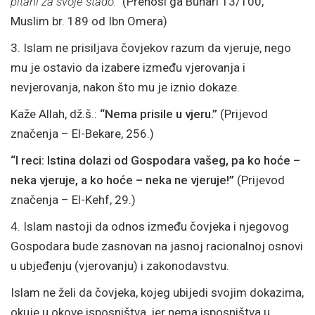
pitani za svoje stado.”
(Prenosi ga Buhari 13/100,
Muslim br. 189 od Ibn Omera)
3. Islam ne prisiljava čovjekov razum da vjeruje, nego
mu je ostavio da izabere između vjerovanja i
nevjerovanja, nakon što mu je iznio dokaze.
Kaže Allah, dž.š.:
“Nema prisile u vjeru.”
(Prijevod
značenja – El-Bekare, 256.)
“I reci: Istina dolazi od Gospodara vašeg, pa ko hoće –
neka vjeruje, a ko hoće – neka ne vjeruje!”
(Prijevod
značenja – El-Kehf, 29.)
4. Islam nastoji da odnos između čovjeka i njegovog
Gospodara bude zasnovan na jasnoj racionalnoj osnovi
u ubjeđenju (vjerovanju) i zakonodavstvu.
Islam ne želi da čovjeka, kojeg ubijedi svojim dokazima,
okuje u okove isposništva, jer nema isposništva u