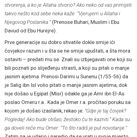
stvorenja, a ko je Allaha stvorio? Ako neko od vas primijeti
takvo nešto kod sebe neka kaže: “Vjerujem u Allaha i
Njegovog Poslanika.”
(Prenose Buhari, Muslim i Ebu
Davud od Ebu Hurejre).
Prve generacije su dobro shvatile dokle smije ići
čovjekov razum i u šta se ne smije upuštati, a šta mora
ostaviti – predati mu se. Znali su izbjegavati one koji su
bili poznati po slijeđenju strasti, a koji su pitali o manje
jasnim ajetima. Prenosi Darimi u Sunenu (1/55-56) da
je Salig ibn Isl volio pitati o manje jasnim ajetima, dok
nije došao u Egipat (Misr) odakle ga je Amr ibn El-As
poslao Omeru r.a.. Kada je Omer r.a. pročitao poruku sa
kojom je došao izaslanik, rekao je:
“Gdje je taj čovjek?
Pogledaj! Ako bude otišao, žestoko ću te kazniti.” Kada su
ga doveli reče mu Omer: “To što radiš je put novotarije.”
Zatim ga je udario i naredio da se vrati u svoje mjesto.