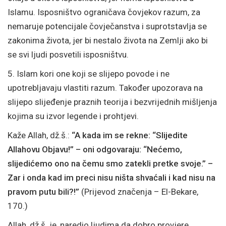
Islamu. Isposništvo ograničava čovjekov razum, za
nemaruje potencijale čovječanstva i suprotstavlja se
zakonima života, jer bi nestalo života na Zemlji ako bi
se svi ljudi posvetili isposništvu.
5. Islam kori one koji se slijepo povode i ne
upotrebljavaju vlastiti razum. Također upozorava na
slijepo slijeđenje praznih teorija i bezvrijednih mišljenja
kojima su izvor legende i prohtjevi.
Kaže Allah, dž.š.:
“A kada im se rekne: “Slijedite
Allahovu Objavu!” – oni odgovaraju: “Nećemo,
slijedićemo ono na čemu smo zatekli pretke svoje.” –
Zar i onda kad im preci nisu ništa shvaćali i kad nisu na
pravom putu bili?!”
(Prijevod značenja – El-Bekare,
170.)
Allah, dž.š. je, naredio ljudima da dobro provjere