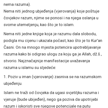
nema razuma).
Nema niti jednog ubjeđenja (vjerovanja) koje poštuje
čovjekov razum, njime se ponosi i na njega oslanja u
svome utemeljenju, kao što je to islam.
Nema niti jedne knjige koja je razumu dala slobodu,
podigla mu cijenu i ukazala počast, kao što je to Kur'an
Časni. On na mnogo mjesta potencira upotrebljavanje
razuma kako bi odigrao ulogu za koju ga je Allah, dž.š.,
stvorio. Najznačajnije manifestacije uvažavanja
razuma u islamu su sljedeće:
1. Poziv u iman (vjerovanje) zasniva se na razumskom
ubjeđenju.
Islam ne traži od čovjeka da ugasi svjetiljku razuma i
vjeruje (bude ubijeđen), nego ga poziva da upotrijebi
razum i iskoristi sve njegove potencijale na putu