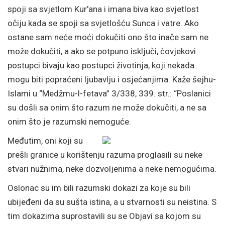
spoji sa svjetlom Kur'ana i imana biva kao svjetlost
očiju kada se spoji sa svjetlošću Sunca i vatre. Ako
ostane sam neće moći dokučiti ono što inače sam ne
može dokučiti, a ako se potpuno isključi, čovjekovi
postupci bivaju kao postupci životinja, koji nekada
mogu biti popraćeni ljubavlju i osjećanjima. Kaže šejhu-
Islami u “Medžmu-l-fetava” 3/338, 339. str.: “Poslanici
su došli sa onim što razum ne može dokučiti, a ne sa
onim što je razumski nemoguće.
Međutim, oni koji su
prešli granice u korištenju razuma proglasili su neke
stvari nužnima, neke dozvoljenima a neke nemogućima.
Oslonac su im bili razumski dokazi za koje su bili
ubijeđeni da su sušta istina, a u stvarnosti su neistina. S
tim dokazima suprostavili su se Objavi sa kojom su