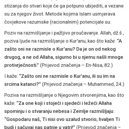
stizanja do stvari koje će ga potpuno ubijediti, a vezane
su za njegov život. Metode kojima Islam usmjerava
čovjekove razumske (racionalnim) potencijale su:
Poziv na razmišljanje i pažljivo proučavanje. Allah, dž.š.,
poziva ljude na razmišljanje o Kur'anu, kao što kaže:
“A
zašto oni ne razmisle o Kur'anu? Da je on od nekog
drugog, a ne od Allaha, sigurno bi u njemu našli mnoge
protivrječnosti.”
(Prijevod značenja – En-Nisa, 82.)
I kaže:
“Zašto oni ne razmisle o Kur'anu, ili su im na
srcima katanci?”
(Prijevod značenja – Muhammed, 24.)
Poziva na razmišljanje o Njegovim stvorenjima, kao što
kaže:
“Za one koji i stojeći i sjedeći i ležeći Allaha
spominju i o stvaranju nebesa i Zemlje razmišljaju:
“Gospodaru naš, Ti nisi ovo uzalud stvorio; hvaljen Ti
budi i sačuvaj nas patnje u vatri!”
(Prijevod značenja –