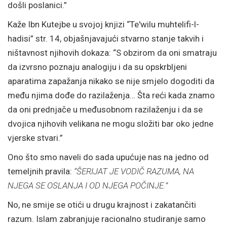
došli poslanici.”
Kaže Ibn Kutejbe u svojoj knjizi “Te'wilu muhtelifi-l-
hadisi” str. 14, objašnjavajući stvarno stanje takvih i
ništavnost njihovih dokaza: “S obzirom da oni smatraju
da izvrsno poznaju analogiju i da su opskrbljeni
aparatima zapažanja nikako se nije smjelo dogoditi da
među njima dođe do razilaženja… Šta reći kada znamo
da oni prednjače u međusobnom razilaženju i da se
dvojica njihovih velikana ne mogu složiti bar oko jedne
vjerske stvari.”
Ono što smo naveli do sada upućuje nas na jedno od
temeljnih pravila:
“ŠERIJAT JE VODIČ RAZUMA, NA
NJEGA SE OSLANJA I OD NJEGA POČINJE.”
No, ne smije se otići u drugu krajnost i zakatančiti
razum. Islam zabranjuje racionalno studiranje samo