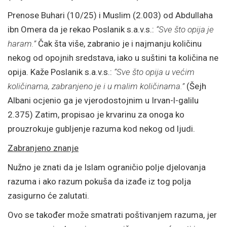
Prenose Buhari (10/25) i Muslim (2.003) od Abdullaha
ibn Omera da je rekao Poslanik s.a.v.s.:
“Sve što opija je
haram.”
Čak šta više, zabranio je i najmanju količinu
nekog od opojnih sredstava, iako u suštini ta količina ne
opija. Kaže Poslanik s.a.v.s.:
“Sve što opija u većim
količinama, zabranjeno je i u malim količinama.”
(Šejh
Albani ocjenio ga je vjerodostojnim u Irvan-l-galilu
2.375) Zatim, propisao je krvarinu za onoga ko
prouzrokuje gubljenje razuma kod nekog od ljudi.
Zabranjeno znanje
Nužno je znati da je Islam ograničio polje djelovanja
razuma i ako razum pokuša da izađe iz tog polja
zasigurno će zalutati.
Ovo se također može smatrati poštivanjem razuma, jer