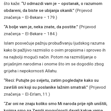
što kaže
: “U odmazdi vam je – opstanak, o razumom
obdareni, da biste se ubijanja okanili.”
(Prijevod
značenja – El-Bekare – 179.)
“A bolje vam je, neka znate, da postite.”
(Prijevod
značenja – El-Bekare – 184.)
Islam posvećuje pažnju probuđivanju ljudskog razuma
kako bi pažljivo razmislio o ovim propisima i sproveo ih
na najbolji mogući način. Potom na razmišljanje o
prijašnjim narodima i onome što im se dogodilo zbog
grijeha i nepokornosti Allahu.
“Reci: Putujte po svijetu, zatim pogledajte kako su
završili oni koji su poslanike lažnim smatrali.”
(Prijevod
značenja – El-En'am, 11.)
“
Zar oni ne znaju koliko smo Mi naroda prije njih uništili,
kojima smo na Zemlji mogućnosti davali kakve vama