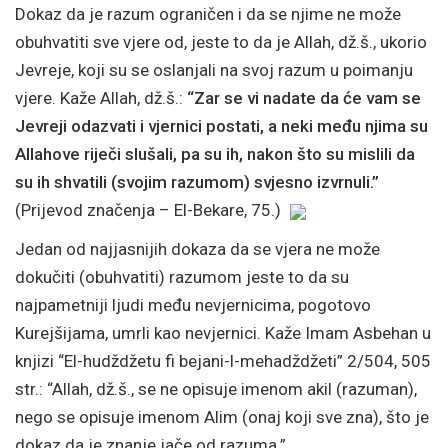
Dokaz da je razum ograničen i da se njime ne može
obuhvatiti sve vjere od, jeste to da je Allah, dž.š., ukorio
Jevreje, koji su se oslanjali na svoj razum u poimanju
vjere. Kaže Allah, dž.š.:
“Zar se vi nadate da će vam se
Jevreji odazvati i vjernici postati, a neki među njima su
Allahove riječi slušali, pa su ih, nakon što su mislili da
su ih shvatili (svojim razumom) svjesno izvrnuli.”
(Prijevod značenja – El-Bekare, 75.)
Jedan od najjasnijih dokaza da se vjera ne može
dokučiti (obuhvatiti) razumom jeste to da su
najpametniji ljudi među nevjernicima, pogotovo
Kurejšijama, umrli kao nevjernici. Kaže Imam Asbehan u
knjizi “El-hudždžetu fi bejani-l-mehadždžeti” 2/504, 505
str.: “Allah, dž.š., se ne opisuje imenom akil (razuman),
nego se opisuje imenom Alim (onaj koji sve zna), što je
dokaz da je znanje jače od razuma.”