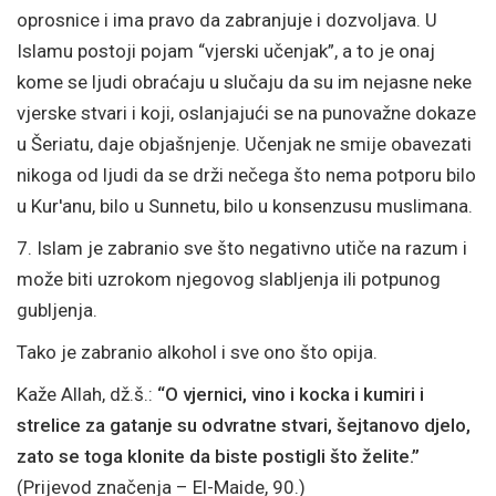
oprosnice i ima pravo da zabranjuje i dozvoljava. U
Islamu postoji pojam “vjerski učenjak”, a to je onaj
kome se ljudi obraćaju u slučaju da su im nejasne neke
vjerske stvari i koji, oslanjajući se na punovažne dokaze
u Šeriatu, daje objašnjenje. Učenjak ne smije obavezati
nikoga od ljudi da se drži nečega što nema potporu bilo
u Kur'anu, bilo u Sunnetu, bilo u konsenzusu muslimana.
7. Islam je zabranio sve što negativno utiče na razum i
može biti uzrokom njegovog slabljenja ili potpunog
gubljenja.
Tako je zabranio alkohol i sve ono što opija.
Kaže Allah, dž.š.:
“O vjernici, vino i kocka i kumiri i
strelice za gatanje su odvratne stvari, šejtanovo djelo,
zato se toga klonite da biste postigli što želite.”
(Prijevod značenja – El-Maide, 90.)