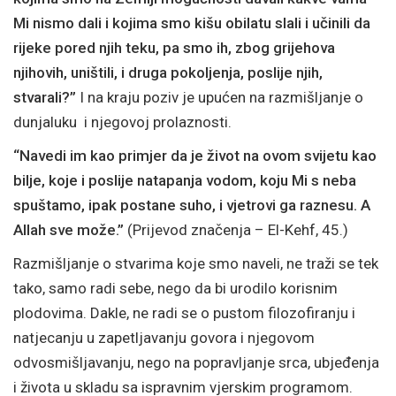
Mi nismo dali i kojima smo kišu obilatu slali i učinili da
rijeke pored njih teku, pa smo ih, zbog grijehova
njihovih, uništili, i druga pokoljenja, poslije njih,
stvarali?”
I na kraju poziv je upućen na razmišljanje o
dunjaluku i njegovoj prolaznosti.
“Navedi im kao primjer da je život na ovom svijetu kao
bilje, koje i poslije natapanja vodom, koju Mi s neba
spuštamo, ipak postane suho, i vjetrovi ga raznesu. A
Allah sve može.”
(Prijevod značenja – El-Kehf, 45.)
Razmišljanje o stvarima koje smo naveli, ne traži se tek
tako, samo radi sebe, nego da bi urodilo korisnim
plodovima. Dakle, ne radi se o pustom filozofiranju i
natjecanju u zapetljavanju govora i njegovom
odvosmišljavanju, nego na popravljanje srca, ubjeđenja
i života u skladu sa ispravnim vjerskim programom.