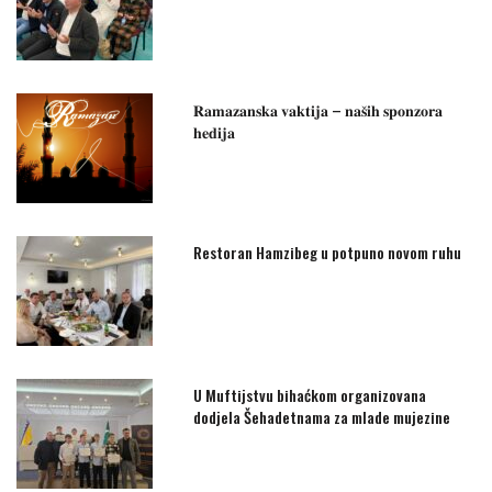
𝐑𝐚𝐦𝐚𝐳𝐚𝐧𝐬𝐤𝐚 𝐯𝐚𝐤𝐭𝐢𝐣𝐚 – 𝐧𝐚𝐬̌𝐢𝐡 𝐬𝐩𝐨𝐧𝐳𝐨𝐫𝐚
𝐡𝐞𝐝𝐢𝐣𝐚
Restoran Hamzibeg u potpuno novom ruhu
U Muftijstvu bihaćkom organizovana
dodjela Šehadetnama za mlade mujezine