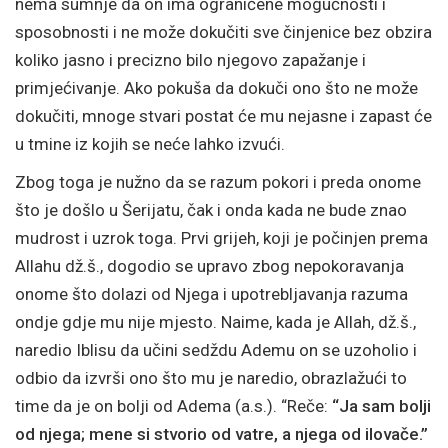
nema sumnje da on ima ograničene mogućnosti i
sposobnosti i ne može dokučiti sve činjenice bez obzira
koliko jasno i precizno bilo njegovo zapažanje i
primjećivanje. Ako pokuša da dokuči ono što ne može
dokučiti, mnoge stvari postat će mu nejasne i zapast će
u tmine iz kojih se neće lahko izvući.
Zbog toga je nužno da se razum pokori i preda onome
što je došlo u Šerijatu, čak i onda kada ne bude znao
mudrost i uzrok toga. Prvi grijeh, koji je počinjen prema
Allahu dž.š., dogodio se upravo zbog nepokoravanja
onome što dolazi od Njega i upotrebljavanja razuma
ondje gdje mu nije mjesto. Naime, kada je Allah, dž.š.,
naredio Iblisu da učini sedždu Ademu on se uzoholio i
odbio da izvrši ono što mu je naredio, obrazlažući to
time da je on bolji od Adema (a.s.). “Reče:
“Ja sam bolji
od njega; mene si stvorio od vatre, a njega od ilovače.”