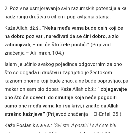
2. Poziv na usmjeravanje svih razumskih potencijala ka
nadziranju društva s ciljem popravljanja stanja.
Kaže Allah, dž.š.:
“Neka među vama bude onih koji će
na dobro pozivati, naređivati da se čini dobro, a zlo
zabranjivati, – oni će što žele postići.”
(Prijevod
značenja – Ali Imran, 104.)
Islam je učinio svakog pojedinca odgovornim za ono
što se događa u društvu i zaprijetio je žestokom
kaznom onome koji bude znao, a ne bude popravljao, pa
makar on sam bio dobar. Kaže Allah dž.š.:
“Izbjegavajte
ono što će dovesti do smutnje koja neće pogoditi
samo one među vama koji su krivi, i znajte da Allah
strašno kažnjava.”
(Prijevod značenja – El-Enfal, 25.)
Kaže Poslanik s.a.v.s.:
“Svi ste vi pastiri i svi ćete biti