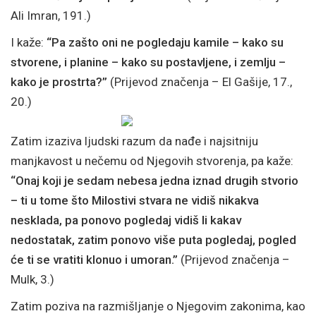
Ali Imran, 191.)
I kaže:
“Pa zašto oni ne pogledaju kamile – kako su
stvorene, i planine – kako su postavljene, i zemlju –
kako je prostrta?”
(Prijevod značenja – El Gašije, 17.,
20.)
Zatim izaziva ljudski razum da nađe i najsitniju
manjkavost u nečemu od Njegovih stvorenja, pa kaže:
“Onaj koji je sedam nebesa jedna iznad drugih stvorio
– ti u tome što Milostivi stvara ne vidiš nikakva
nesklada, pa ponovo pogledaj vidiš li kakav
nedostatak, zatim ponovo više puta pogledaj, pogled
će ti se vratiti klonuo i umoran.”
(Prijevod značenja –
Mulk, 3.)
Zatim poziva na razmišljanje o Njegovim zakonima, kao