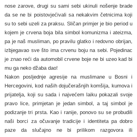
nose zarove, drugi su sami sebi ukinuli nošenje brade
da se ne bi poistovjećivali sa nekakvim četnicima koji
su to sebi uzeli za praksu. Sličan primjer je bio period u
kojem je crvena boja bila simbol komunizma i ateizma,
pa je naš musliman, po pravilu glatko i redovno obrijan,
izbjegavao sve što ima crvenu boju na sebi. Pojedinac
je znao reći da automobil crvene boje ne bi uzeo kad bi
mu ga neko džaba dao!
Nakon posljednje agresije na muslimane u Bosni i
Hercegovini, kod naših dojučerašnjih komšija, kumova i
prijatelja, koji su sada i najvećem laiku pokazali svoje
pravo lice, primjetan je jedan simbol, a taj simbol je
podizanje tri prsta. Kao i ranije, ponovo su se probudili
naši borci za očuvanje tradicije i identiteta pa dobro
paze da slučajno ne bi prilikom razgovora ili