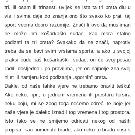
tri, ili osam ili trinaest, uvijek se ista ta tri prsta di‍u u
vis i svima daje do znanja ono što svako ko prati taj
sport veoma dobro razumije. Znači li ovo da musliman
ne može biti košarkaški sudac, kad mora stalno
podizati ta tri prsta? Svakako da ne znači, naprotiv
treba da se bavi svim vrstama sporta, a ako u svojoj
praksi bude baš košarkaški sudac, on će svoj posao
raditi dosljedno i po pravilima, jer on najbolje zna svoj
nijet ili namjeru kod podizanja „spornih“ prsta.
Dakle, od naše lahke vjere ne trebamo praviti tešku!
Ako neko, npr., u jednom vremenu ili prostoru forsira
neku boju, mi se zbog toga nećemo odreći te boje jer
naša vjera je daleko iznad i tog vremena i tog prostora.
Isto tako se ne smijemo odricati nekog od naših
propisa, kao pomenute brade, ako neko tu bradu nosi s