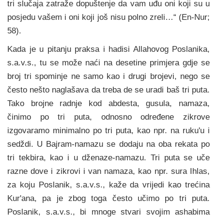
tri slučaja zatraže dopuštenje da vam uđu oni koji su u
posjedu vašem i oni koji još nisu polno zreli…“ (En-Nur;
58).
Kada je u pitanju praksa i hadisi Allahovog Poslanika,
s.a.v.s., tu se može naći na desetine primjera gdje se
broj tri spominje ne samo kao i drugi brojevi, nego se
često nešto naglašava da treba de se uradi baš tri puta.
Tako brojne radnje kod abdesta, gusula, namaza,
činimo po tri puta, odnosno određene zikrove
izgovaramo minimalno po tri puta, kao npr. na ruku'u i
sedždi. U Bajram-namazu se dodaju na oba rekata po
tri tekbira, kao i u dženaze-namazu. Tri puta se uče
razne dove i zikrovi i van namaza, kao npr. sura Ihlas,
za koju Poslanik, s.a.v.s., kaže da vrijedi kao trećina
Kur'ana, pa je zbog toga često učimo po tri puta.
Poslanik, s.a.v.s., bi mnoge stvari svojim ashabima