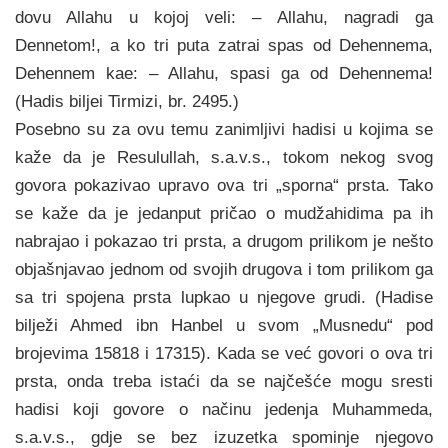
dovu Allahu u kojoj veli: – Allahu, nagradi ga
D‍ennetom!, a ko tri puta zatra‍i spas od D‍ehennema,
D‍ehennem ka‍e: – Allahu, spasi ga od D‍ehennema!
(Hadis bilje‍i Tirmizi, br. 2495.)
Posebno su za ovu temu zanimljivi hadisi u kojima se
kaže da je Resulullah, s.a.v.s., tokom nekog svog
govora pokazivao upravo ova tri „sporna“ prsta. Tako
se kaže da je jedanput pričao o mudžahidima pa ih
nabrajao i pokazao tri prsta, a drugom prilikom je nešto
objašnjavao jednom od svojih drugova i tom prilikom ga
sa tri spojena prsta lupkao u njegove grudi. (Hadise
bilježi Ahmed ibn Hanbel u svom „Musnedu“ pod
brojevima 15818 i 17315). Kada se već govori o ova tri
prsta, onda treba istaći da se najčešće mogu sresti
hadisi koji govore o načinu jedenja Muhammeda,
s.a.v.s., gdje se bez izuzetka spominje njegovo