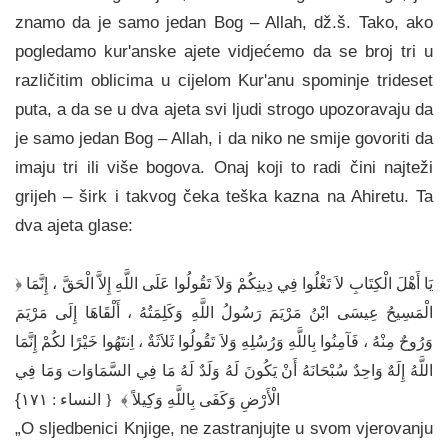
znamo da je samo jedan Bog – Allah, dž.š. Tako, ako
pogledamo kur'anske ajete vidjećemo da se broj tri u
različitim oblicima u cijelom Kur'anu spominje trideset
puta, a da se u dva ajeta svi ljudi strogo upozoravaju da
je samo jedan Bog – Allah, i da niko ne smije govoriti da
imaju tri ili više bogova. Onaj koji to radi čini najteži
grijeh – širk i takvog čeka teška kazna na Ahiretu. Ta
dva ajeta glase:
﴿ يَا أَهْلَ الْكِتَابِ لاَ تَغْلُوا فِي دِينِكُمْ وَلاَ تَقُولُوا عَلَى اللَّهِ إِلاَّ الْحَقَّ ، إِنَّمَا
الْمَسِيحُ عِيسَى ابْنُ مَرْيَمَ رَسُولُ اللَّهِ وَكَلِمَتُهُ ، أَلْقَاهَا إِلَى مَرْيَمَ
وَرُوحٌ مِنْهُ ، فَآمِنُوا بِاللَّهِ وَرُسُلِهِ وَلاَ تَقُولُوا ثَلاَثَةٌ ، اِنتَهُوا خَيْرًا لكُمْ إِنَّمَا
اللَّهُ إِلَهٌ وَاحِدٌ سُبْحَانَهُ أَنْ يَكُونَ لَهُ وَلَدٌ لَهُ مَا فِي السَّمَاوَات وَمَا فِي
}
الْأَرْضِ وَكَفَى بِاللَّهِ وَكِيلاً ﴾ { النساء : ١٧١
„O sljedbenici Knjige, ne zastranjujte u svom vjerovanju