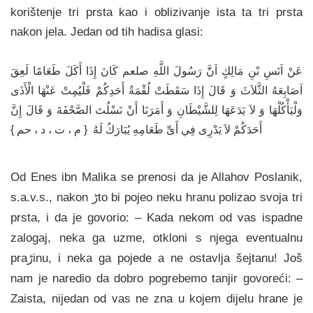
korištenje tri prsta kao i oblizivanje ista ta tri prsta
nakon jela. Jedan od tih hadisa glasi:
عَنْ اَنَسِ بْنِ مَالِكٍ اَنََّ رَسُولَ اللَّهِ صلعم كَانَ إِذَا أَكَلَ طَعَامًا لَعِقَ
اَصَابِعَهُ الثَّلاَثَ وَ قَالَ إِذَا سَقَطَتْ لُقْمَةُ أَحَدِكُمْ فَلْيُمِتْ عَنْهَا الْأَذَى
وَلْيَأْكُلْهَا وَ لاَ يَدَعَهَا لِلشَّيْطَانِ وَ أَمَرَنَا أَنْ نَسْلُتَ الصَّحْفَةَ وَ قَالَ إِنَّ
أَحَدَكُمْ لاَ يَدْرِى فِي أَىِّ طَعَامِهِ يُبَارَكُ لَهُ { م ، ت ، د ، حم }
Od Enes ibn Malika se prenosi da je Allahov Poslanik,
s.a.v.s., nakon ڑto bi pojeo neku hranu polizao svoja tri
prsta, i da je govorio: – Kada nekom od vas ispadne
zalogaj, neka ga uzme, otkloni s njega eventualnu
praڑinu, i neka ga pojede a ne ostavlja šejtanu! Još
nam je naredio da dobro pogrebemo tanjir govoreći: –
Zaista, nijedan od vas ne zna u kojem dijelu hrane je