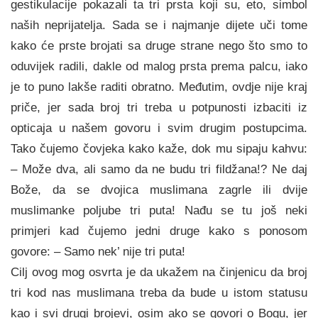
gestikulacije pokazali ta tri prsta koji su, eto, simbol
naših neprijatelja. Sada se i najmanje dijete uči tome
kako će prste brojati sa druge strane nego što smo to
oduvijek radili, dakle od malog prsta prema palcu, iako
je to puno lakše raditi obratno. Međutim, ovdje nije kraj
priče, jer sada broj tri treba u potpunosti izbaciti iz
opticaja u našem govoru i svim drugim postupcima.
Tako čujemo čovjeka kako kaže, dok mu sipaju kahvu:
– Može dva, ali samo da ne budu tri fildžana!? Ne daj
Bože, da se dvojica muslimana zagrle ili dvije
muslimanke poljube tri puta! Nađu se tu još neki
primjeri kad čujemo jedni druge kako s ponosom
govore: – Samo nek’ nije tri puta!
Cilj ovog mog osvrta je da ukažem na činjenicu da broj
tri kod nas muslimana treba da bude u istom statusu
kao i svi drugi brojevi, osim ako se govori o Bogu, jer