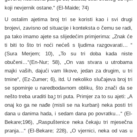
koji nevjernik ostane.“ (El-Maide; 74)
U ostalim ajetima broj tri se koristi kao i svi drugi
brojevi, zavisno od situacije i konteksta o čemu se radi,
pa tako imamo ajete sa slijedećim primjerima: „Znak će
ti biti to što tri noći nećeš s ljudima razgovarati… “
(Sura Merjem; 10), „To su tri doba kada niste
obučeni…“(En-Nur; 58), „On vas stvara u utrobama
majki vaših, dajući vam likove, jedan za drugim, u tri
tmine“, (Ez-Zumer; 6), itd. U nekoliko slučajeva broj tri
se spominje u naredbodavnom obliku, što znači da se
nešto treba uraditi baڑ tri puta. Primjer za to su ajeti: „A
onaj ko ga ne nađe (misli se na kurban) neka posti tri
dana u danima had‍a, i sedam dana po povratku…“ (El-
Bekare;196), „Raspuštenice neka čekaju tri mjesečna
pranja…“ (El-Bekare; 228), „O vjernici, neka od vas u