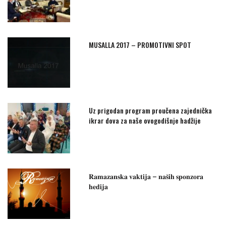
MUSALLA 2017 – PROMOTIVNI SPOT
Uz prigodan program proučena zajednička
ikrar dova za naše ovogodišnje hadžije
𝐑𝐚𝐦𝐚𝐳𝐚𝐧𝐬𝐤𝐚 𝐯𝐚𝐤𝐭𝐢𝐣𝐚 – 𝐧𝐚𝐬̌𝐢𝐡 𝐬𝐩𝐨𝐧𝐳𝐨𝐫𝐚
𝐡𝐞𝐝𝐢𝐣𝐚