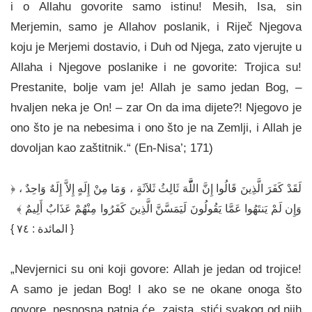
i o Allahu govorite samo istinu! Mesih, Isa, sin
Merjemin, samo je Allahov poslanik, i Riječ Njegova
koju je Merjemi dostavio, i Duh od Njega, zato vjerujte u
Allaha i Njegove poslanike i ne govorite: Trojica su!
Prestanite, bolje vam je! Allah je samo jedan Bog, –
hvaljen neka je On! – zar On da ima dijete?! Njegovo je
ono što je na nebesima i ono što je na Zemlji, i Allah je
dovoljan kao zaštitnik.“ (En-Nisa’; 171)
﴿ لَقَدْ كَفَرَ الَّذِينَ قَالُوا إِنَّ اللََّّهَ ثَالِثُ ثَلاَثَةٍ ، وَمَا مِنْ إِلَهٍ إِلاَّ إِلَهٌ وَاحِدٌ ،
وَإِن لَمْ يَنتَهُوا عَمَّا يَقُولُونَ لَيَمَسَّنَّ الَّذِينَ كَفَرُوا مِنْهُمْ عَذَابٌ أَلِيمٌ ﴾
{ المائدة : ٧٤ }
„Nevjernici su oni koji govore: Allah je jedan od trojice!
A samo je jedan Bog! I ako se ne okane onoga što
govore, nesnosna patnja će, zaista, stići svakog od njih