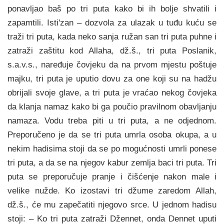
ponavljao baš po tri puta kako bi ih bolje shvatili i
zapamtili. Isti'zan – dozvola za ulazak u tuđu kuću se
traži tri puta, kada neko sanja ružan san tri puta puhne i
zatraži zaštitu kod Allaha, dž.š., tri puta Poslanik,
s.a.v.s., naređuje čovjeku da na prvom mjestu poštuje
majku, tri puta je uputio dovu za one koji su na hadžu
obrijali svoje glave, a tri puta je vraćao nekog čovjeka
da klanja namaz kako bi ga poučio pravilnom obavljanju
namaza. Vodu treba piti u tri puta, a ne odjednom.
Preporučeno je da se tri puta umrla osoba okupa, a u
nekim hadisima stoji da se po mogućnosti umrli ponese
tri puta, a da se na njegov kabur zemlja baci tri puta. Tri
puta se preporučuje pranje i čišćenje nakon male i
velike nužde. Ko izostavi tri džume zaredom Allah,
dž.š., će mu zapečatiti njegovo srce. U jednom hadisu
stoji: – Ko tri puta zatraži Džennet, onda D‍ennet uputi