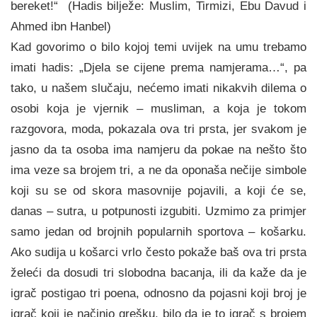
bereket!“ (Hadis bilježe: Muslim, Tirmizi, Ebu Davud i
Ahmed ibn Hanbel)
Kad govorimo o bilo kojoj temi uvijek na umu trebamo
imati hadis: „Djela se cijene prema namjerama…“, pa
tako, u našem slučaju, nećemo imati nikakvih dilema o
osobi koja je vjernik – musliman, a koja je tokom
razgovora, mo‍da, pokazala ova tri prsta, jer svakom je
jasno da ta osoba ima namjeru da poka‍e na nešto što
ima veze sa brojem tri, a ne da oponaša nečije simbole
koji su se od skora masovnije pojavili, a koji će se,
danas – sutra, u potpunosti izgubiti. Uzmimo za primjer
samo jedan od brojnih popularnih sportova – košarku.
Ako sudija u košarci vrlo često pokaže baš ova tri prsta
želeći da dosudi tri slobodna bacanja, ili da kaže da je
igrač postigao tri poena, odnosno da pojasni koji broj je
igrač koji je načinio grešku, bilo da je to igrač s brojem