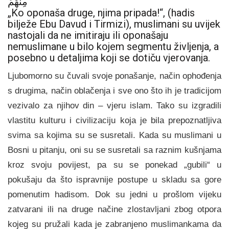
مِنْهُمْ
„Ko oponaša druge, njima pripada!“, (hadis
bilježe Ebu Davud i Tirmizi), muslimani su uvijek
nastojali da ne imitiraju ili oponašaju
nemuslimane u bilo kojem segmentu življenja, a
posebno u detaljima koji se dotiču vjerovanja.
Ljubomorno su čuvali svoje ponašanje, način ophođenja
s drugima, način oblačenja i sve ono što ih je tradicijom
vezivalo za njihov din – vjeru islam. Tako su izgradili
vlastitu kulturu i civilizaciju koja je bila prepoznatljiva
svima sa kojima su se susretali. Kada su muslimani u
Bosni u pitanju, oni su se susretali sa raznim kušnjama
kroz svoju povijest, pa su se ponekad „gubili“ u
pokušaju da što ispravnije postupe u skladu sa gore
pomenutim hadisom. Dok su jedni u prošlom vijeku
zatvarani ili na druge načine zlostavljani zbog otpora
kojeg su pružali kada je zabranjeno muslimankama da