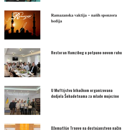
𝐑𝐚𝐦𝐚𝐳𝐚𝐧𝐬𝐤𝐚 𝐯𝐚𝐤𝐭𝐢𝐣𝐚 – 𝐧𝐚𝐬̌𝐢𝐡 𝐬𝐩𝐨𝐧𝐳𝐨𝐫𝐚
𝐡𝐞𝐝𝐢𝐣𝐚
Restoran Hamzibeg u potpuno novom ruhu
U Muftijstvu bihaćkom organizovana
dodjela Šehadetnama za mlade mujezine
Džematlije Trnove na dostojanstven način