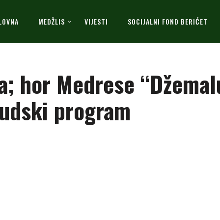
LOVNA
MEDŽLIS
VIJESTI
SOCIJALNI FOND BERIĆET
ka; hor Medrese “Džemal
ludski program