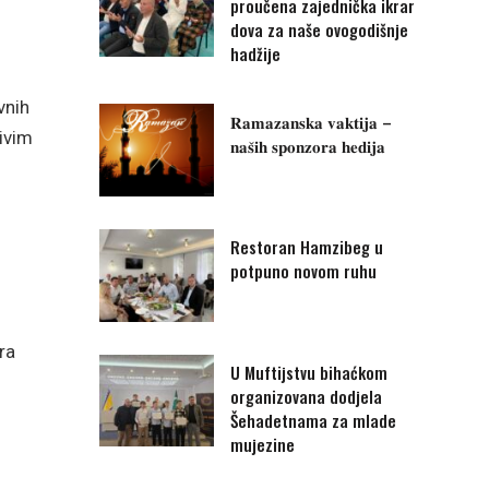
proučena zajednička ikrar
dova za naše ovogodišnje
hadžije
vnih
𝐑𝐚𝐦𝐚𝐳𝐚𝐧𝐬𝐤𝐚 𝐯𝐚𝐤𝐭𝐢𝐣𝐚 –
ivim
𝐧𝐚𝐬̌𝐢𝐡 𝐬𝐩𝐨𝐧𝐳𝐨𝐫𝐚 𝐡𝐞𝐝𝐢𝐣𝐚
Restoran Hamzibeg u
potpuno novom ruhu
ra
U Muftijstvu bihaćkom
organizovana dodjela
Šehadetnama za mlade
mujezine