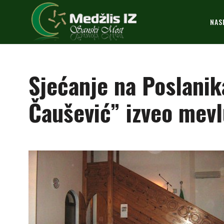
NAS
Sjećanje na Poslani
Čaušević” izveo mev