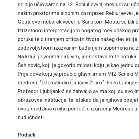
se nije učio samo na 12. Rebiul evvel, mevludi su uč
našim prostorima sinonim za mjesec Rebiul evvel je
Gosti ove mubarek večeri u Sanskom Mostu su bili č
Izuzetnom interpretacijom bogatog mevludskog pro
poruka te citiranjem crtica iz života našeg devletl
zadovoljstvom izazvanim buđenjem uspomena na živ
Na kraju je veoma dirljivim, jednostavnim te poruka
Šahinović, koji je govorio milosti koju je kao jedn
Prije dove koju je proučio glavni imam MIZ Sanski Mo
medrese “Džemaludin Čaušević” prof. Enes Ljubijank
Profesor Ljubijankić se zahvalio svima koji su svo
obrazovne institucije, te istakao da je njihova pos
ovog medžlisa u cilju pomoći u izgradnji Medrese u C
budućnosti.
Podijeli