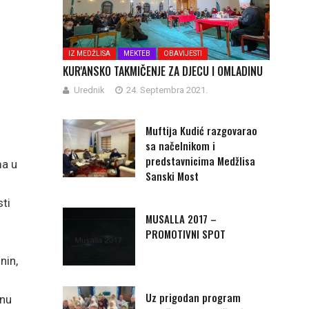
IZ MEDŽLISA
MEKTEB
OBAVIJESTI
KUR'ANSKO TAKMIČENJE ZA DJECU I OMLADINU
Urednik
24. Septembra 2021.
Muftija Kudić razgovarao
sa načelnikom i
predstavnicima Medžlisa
ma u
Sanski Most
sti
MUSALLA 2017 –
PROMOTIVNI SPOT
nin,
Uz prigodan program
anu