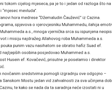
eni tokom cijelog mjeseca, pa je to i jedan od razloga što na
 i “mjesec mevluda”.
lanovi hora medrese “Džemaludin Čaužević” iz Cazina.
grama, spjevova o vjerovjesniku Muhammedu, ilahija emoti
ije Muhammeda a.s., mnoga vjernička srca su ispunjena neopis
ot i misiju najdražeg Allahovog roba Muhammeda a.s.
 i pouka punim vazu nasihatom se obratio hafiz Suad ef.
u od najljepših osobina posjedovao Muhammed a.s.
st Husein ef. Kovačević, prisutne je poselamio i direktor
ić.
jim novčanim sredstvima pomogli izgradnju ove odgojno –
jeta Sanskom Mostu jedan vid zahvalnosti za sva učinjena dob
azinu, te kako se nada da ta saradnja neće izostati ni u