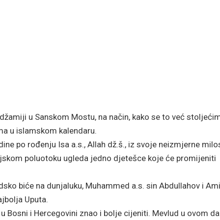
džamiji u Sanskom Mostu, na način, kako se to već stoljeći
tuma u islamskom kalendaru.
ne po rođenju Isa a.s., Allah dž.š., iz svoje neizmjerne milo
ijskom poluotoku ugleda jedno djetešce koje će promijeniti
dsko biće na dunjaluku, Muhammed a.s. sin Abdullahov i Ami
ajbolja Uputa.
 Bosni i Hercegovini znao i bolje cijeniti. Mevlud u ovom d