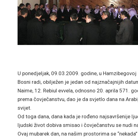
U ponedjeljak, 09.03.2009. godine, u Hamzibegovoj 
Bosni radi, obilježen je jedan od najznačajnijih da
Naime, 12. Rebiul evvela, odnosno 20. aprila 571. godi
prema čovječanstvu, dao je da svjetlo dana na Arab
svijet.
Od toga dana, dana kada je rođeno najsavršenije lju
ljudski život dobiva smisao i čovječanstvu se nudi n
Ovaj mubarek dan, na našim prostorima se “nekada” u