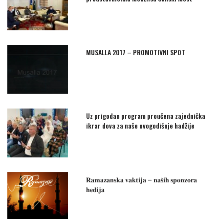
MUSALLA 2017 – PROMOTIVNI SPOT
Uz prigodan program proučena zajednička
ikrar dova za naše ovogodišnje hadžije
𝐑𝐚𝐦𝐚𝐳𝐚𝐧𝐬𝐤𝐚 𝐯𝐚𝐤𝐭𝐢𝐣𝐚 – 𝐧𝐚𝐬̌𝐢𝐡 𝐬𝐩𝐨𝐧𝐳𝐨𝐫𝐚
𝐡𝐞𝐝𝐢𝐣𝐚