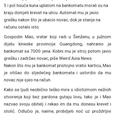
5 i pol tisuća kuna uplatom na bankomatu morali su na
kraju donijeti krevet na ulicu. Automat mu je javio
grešku nakon što je ubacio novac, dok je stanje na
računu ostalo isto.
Gospodin Mao, vratar koji radi u Šenženu, u južnom
dijelu kineske provincije Guangdong, nahranio je
bankomat sa 7000 jena. Kobni mu je stroj potom javio
grešku i zadržao novac, piše Weird Asia News.
Nakon što mu je bankomat pristojno vratio karticu, Mao
je otišao do sljedećeg bankomata i ustvrdio da mu
novac nije sjeo na račun.
Kako se ljudi neobično teško mire s idiotizmom neživih
stvorenja koji bez pardona gutaju lovu, tako je i Mao
nazvao svoju obitelj i rekao im da mu donesu krevet i
stolić. Odlučio je, naime, probdjeti noć uz proždrljivi