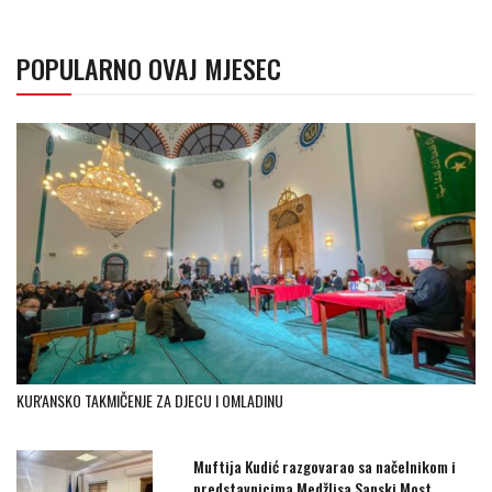
POPULARNO OVAJ MJESEC
KUR'ANSKO TAKMIČENJE ZA DJECU I OMLADINU
Muftija Kudić razgovarao sa načelnikom i
predstavnicima Medžlisa Sanski Most