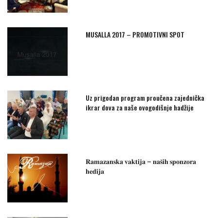
MUSALLA 2017 – PROMOTIVNI SPOT
Uz prigodan program proučena zajednička
ikrar dova za naše ovogodišnje hadžije
𝐑𝐚𝐦𝐚𝐳𝐚𝐧𝐬𝐤𝐚 𝐯𝐚𝐤𝐭𝐢𝐣𝐚 – 𝐧𝐚𝐬̌𝐢𝐡 𝐬𝐩𝐨𝐧𝐳𝐨𝐫𝐚
𝐡𝐞𝐝𝐢𝐣𝐚