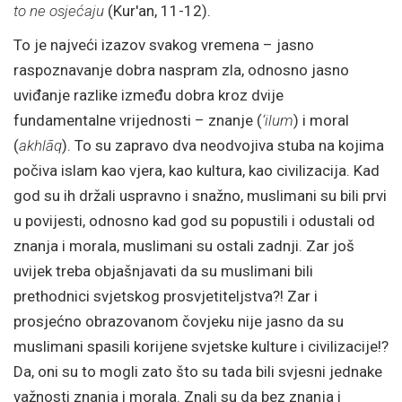
to ne osjećaju
(Kur'an, 11-12).
To je najveći izazov svakog vremena – jasno
raspoznavanje dobra naspram zla, odnosno jasno
uviđanje razlike između dobra kroz dvije
fundamentalne vrijednosti – znanje (
‘ilum
) i moral
(
akhlāq
). To su zapravo dva neodvojiva stuba na kojima
počiva islam kao vjera, kao kultura, kao civilizacija. Kad
god su ih držali uspravno i snažno, muslimani su bili prvi
u povijesti, odnosno kad god su popustili i odustali od
znanja i morala, muslimani su ostali zadnji. Zar još
uvijek treba objašnjavati da su muslimani bili
prethodnici svjetskog prosvjetiteljstva?! Zar i
prosjećno obrazovanom čovjeku nije jasno da su
muslimani spasili korijene svjetske kulture i civilizacije!?
Da, oni su to mogli zato što su tada bili svjesni jednake
važnosti znanja i morala. Znali su da bez znanja i