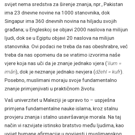
svijet nema sredstva za širenje znanja, npr., Pakistan
ima 23 dnevne novine na 1000 stanovnika, dok
Singapur ima 360 dnevnih novina na hiljadu svojih
građana; u Engleskoj se objavi 2000 naslova na milijun
ljudi, dok se u Egiptu objavi 20 naslova na milijun
stanovnika. Ovi podaci ne treba da nas obeshrabre, već
treba da nas opomenu da se vratimo izvorima naše
vjere koja nas uči da je znanje jednako vjera (
‘ilum =
imān
), dok je neznanje jednako nevjera (
džehl = kufr
).
Posebno, muslimani moraju svoje fundamentalno
znanje primjenjivati u praktičnom životu.
Vaš univerzitet u Maleziji je upravo to – uspješna
primjena fundamentalne nauke islama, kroz stalnu
provjeru znanja i stalno usavršavanje morala. Na taj
način vi razvijate istinsko bratstvo među ljudima, kao
uvijet humane afirmacije u povijesti i muslimanskog