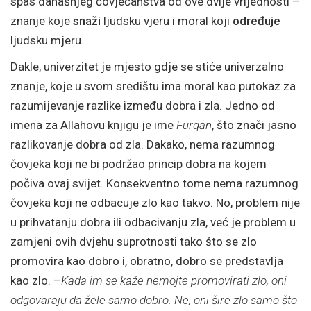
spas današnjeg čovječanstva od ove dvije vrijednosti –
znanje koje
snaži
ljudsku vjeru i moral koji
određuje
ljudsku mjeru.
Dakle, univerzitet je mjesto gdje se stiće univerzalno
znanje, koje u svom središtu ima moral kao putokaz za
razumijevanje razlike između dobra i zla. Jedno od
imena za Allahovu knjigu je ime
Furqān
, što znači jasno
razlikovanje dobra od zla. Dakako, nema razumnog
čovjeka koji ne bi podržao princip dobra na kojem
počiva ovaj svijet. Konsekventno tome nema razumnog
čovjeka koji ne odbacuje zlo kao takvo. No, problem nije
u prihvatanju dobra ili odbacivanju zla, već je problem u
zamjeni ovih dvjehu suprotnosti tako što se zlo
promovira kao dobro i, obratno, dobro se predstavlja
kao zlo. –
Kada im se kaže nemojte promovirati zlo, oni
odgovaraju da žele samo dobro. Ne, oni šire zlo samo što