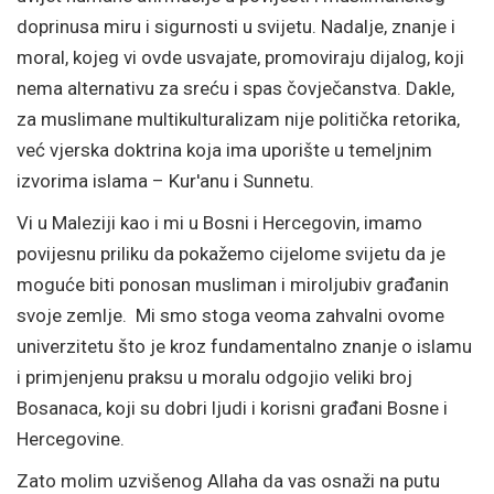
doprinusa miru i sigurnosti u svijetu. Nadalje, znanje i
moral, kojeg vi ovde usvajate, promoviraju dijalog, koji
nema alternativu za sreću i spas čovječanstva. Dakle,
za muslimane multikulturalizam nije politička retorika,
već vjerska doktrina koja ima uporište u temeljnim
izvorima islama – Kur'anu i Sunnetu.
Vi u Maleziji kao i mi u Bosni i Hercegovin, imamo
povijesnu priliku da pokažemo cijelome svijetu da je
moguće biti ponosan musliman i miroljubiv građanin
svoje zemlje. Mi smo stoga veoma zahvalni ovome
univerzitetu što je kroz fundamentalno znanje o islamu
i primjenjenu praksu u moralu odgojio veliki broj
Bosanaca, koji su dobri ljudi i korisni građani Bosne i
Hercegovine.
Zato molim uzvišenog Allaha da vas osnaži na putu