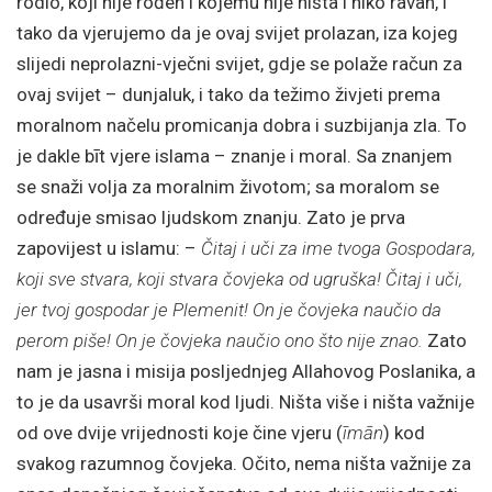
rodio, koji nije rođen i kojemu nije ništa i niko ravan, i
tako da vjerujemo da je ovaj svijet prolazan, iza kojeg
slijedi neprolazni-vječni svijet, gdje se polaže račun za
ovaj svijet – dunjaluk, i tako da težimo živjeti prema
moralnom načelu promicanja dobra i suzbijanja zla. To
je dakle bīt vjere islama – znanje i moral. Sa znanjem
se snaži volja za moralnim životom; sa moralom se
određuje smisao ljudskom znanju. Zato je prva
zapovijest u islamu: –
Čitaj i uči za ime tvoga Gospodara,
koji sve stvara, koji stvara čovjeka od ugruška! Čitaj i uči,
jer tvoj gospodar je Plemenit! On je čovjeka naučio da
perom piše! On je čovjeka naučio ono što nije znao.
Zato
nam je jasna i misija posljednjeg Allahovog Poslanika, a
to je da usavrši moral kod ljudi. Ništa više i ništa važnije
od ove dvije vrijednosti koje čine vjeru (
īmān
) kod
svakog razumnog čovjeka. Očito, nema ništa važnije za