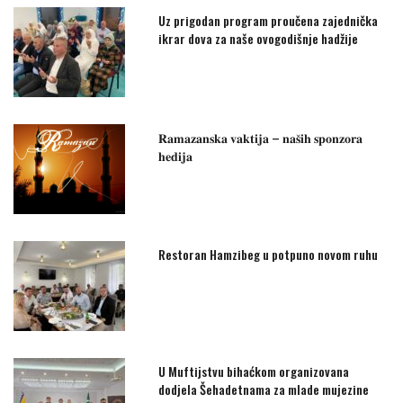
Uz prigodan program proučena zajednička
ikrar dova za naše ovogodišnje hadžije
𝐑𝐚𝐦𝐚𝐳𝐚𝐧𝐬𝐤𝐚 𝐯𝐚𝐤𝐭𝐢𝐣𝐚 – 𝐧𝐚𝐬̌𝐢𝐡 𝐬𝐩𝐨𝐧𝐳𝐨𝐫𝐚
𝐡𝐞𝐝𝐢𝐣𝐚
Restoran Hamzibeg u potpuno novom ruhu
U Muftijstvu bihaćkom organizovana
dodjela Šehadetnama za mlade mujezine