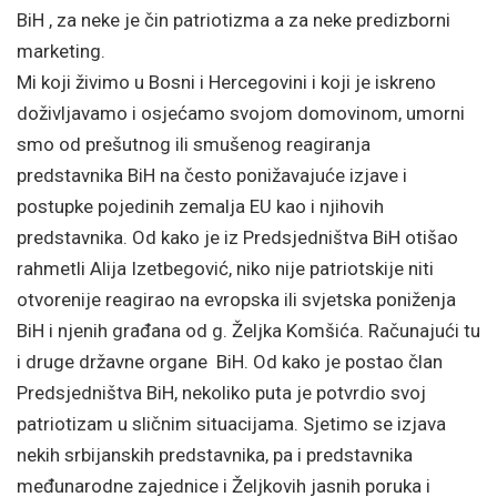
BiH , za neke je čin patriotizma a za neke predizborni
marketing.
Mi koji živimo u Bosni i Hercegovini i koji je iskreno
doživljavamo i osjećamo svojom domovinom, umorni
smo od prešutnog ili smušenog reagiranja
predstavnika BiH na često ponižavajuće izjave i
postupke pojedinih zemalja EU kao i njihovih
predstavnika. Od kako je iz Predsjedništva BiH otišao
rahmetli Alija Izetbegović, niko nije patriotskije niti
otvorenije reagirao na evropska ili svjetska poniženja
BiH i njenih građana od g. Željka Komšića. Računajući tu
i druge državne organe BiH. Od kako je postao član
Predsjedništva BiH, nekoliko puta je potvrdio svoj
patriotizam u sličnim situacijama. Sjetimo se izjava
nekih srbijanskih predstavnika, pa i predstavnika
međunarodne zajednice i Željkovih jasnih poruka i