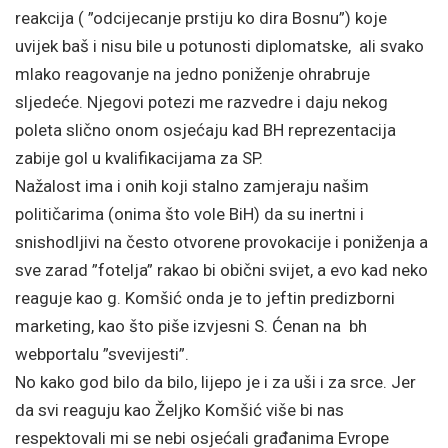
reakcija ( ”odcijecanje prstiju ko dira Bosnu”) koje
uvijek baš i nisu bile u potunosti diplomatske, ali svako
mlako reagovanje na jedno poniženje ohrabruje
sljedeće. Njegovi potezi me razvedre i daju nekog
poleta slično onom osjećaju kad BH reprezentacija
zabije gol u kvalifikacijama za SP.
Nažalost ima i onih koji stalno zamjeraju našim
političarima (onima što vole BiH) da su inertni i
snishodljivi na često otvorene provokacije i poniženja a
sve zarad ”fotelja” rakao bi obični svijet, a evo kad neko
reaguje kao g. Komšić onda je to jeftin predizborni
marketing, kao što piše izvjesni S. Ćenan na bh
webportalu ”svevijesti”.
No kako god bilo da bilo, lijepo je i za uši i za srce. Jer
da svi reaguju kao Željko Komšić više bi nas
respektovali mi se nebi osjećali građanima Evrope