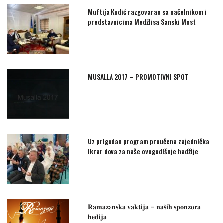
Muftija Kudić razgovarao sa načelnikom i
predstavnicima Medžlisa Sanski Most
MUSALLA 2017 – PROMOTIVNI SPOT
Uz prigodan program proučena zajednička
ikrar dova za naše ovogodišnje hadžije
𝐑𝐚𝐦𝐚𝐳𝐚𝐧𝐬𝐤𝐚 𝐯𝐚𝐤𝐭𝐢𝐣𝐚 – 𝐧𝐚𝐬̌𝐢𝐡 𝐬𝐩𝐨𝐧𝐳𝐨𝐫𝐚
𝐡𝐞𝐝𝐢𝐣𝐚