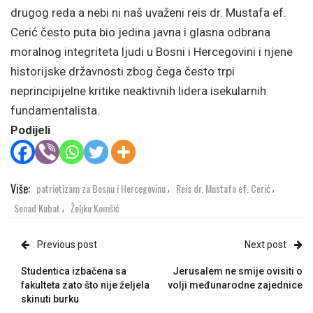
drugog reda a nebi ni naš uvaženi reis dr. Mustafa ef.
Cerić često puta bio jedina javna i glasna odbrana
moralnog integriteta ljudi u Bosni i Hercegovini i njene
historijske državnosti zbog čega često trpi
neprincipijelne kritike neaktivnih lidera isekularnih
fundamentalista.
Podijeli
Više:
patriotizam za Bosnu i Hercegovinu
Reis dr. Mustafa ef. Cerić
,
,
Senad Kubat
Željko Komšić
,
Previous post
Next post
Studentica izbačena sa
Jerusalem ne smije ovisiti o
fakulteta zato što nije željela
volji međunarodne zajednice
skinuti burku