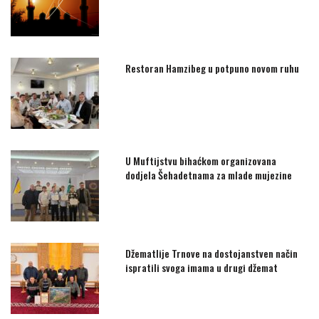
Restoran Hamzibeg u potpuno novom ruhu
U Muftijstvu bihaćkom organizovana
dodjela Šehadetnama za mlade mujezine
Džematlije Trnove na dostojanstven način
ispratili svoga imama u drugi džemat