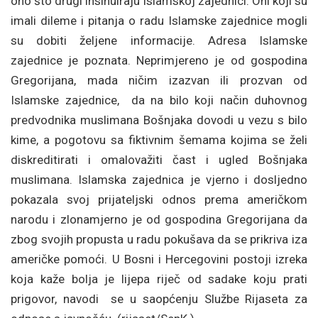
ono što drugi insinuiraju Islamskoj zajednici. Oni koji su
imali dileme i pitanja o radu Islamske zajednice mogli
su dobiti željene informacije. Adresa Islamske
zajednice je poznata. Neprimjereno je od gospodina
Gregorijana, mada ničim izazvan ili prozvan od
Islamske zajednice, da na bilo koji način duhovnog
predvodnika muslimana Bošnjaka dovodi u vezu s bilo
kime, a pogotovu sa fiktivnim šemama kojima se želi
diskreditirati i omalovažiti čast i ugled Bošnjaka
muslimana. Islamska zajednica je vjerno i dosljedno
pokazala svoj prijateljski odnos prema američkom
narodu i zlonamjerno je od gospodina Gregorijana da
zbog svojih propusta u radu pokušava da se prikriva iza
američke pomoći. U Bosni i Hercegovini postoji izreka
koja kaže bolja je lijepa riječ od sadake koju prati
prigovor, navodi se u saopćenju Službe Rijaseta za