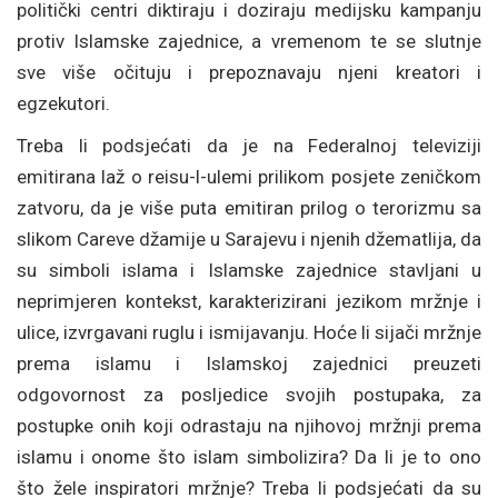
politički centri diktiraju i doziraju medijsku kampanju
protiv Islamske zajednice, a vremenom te se slutnje
sve više očituju i prepoznavaju njeni kreatori i
egzekutori.
Treba li podsjećati da je na Federalnoj televiziji
emitirana laž o reisu-l-ulemi prilikom posjete zeničkom
zatvoru, da je više puta emitiran prilog o terorizmu sa
slikom Careve džamije u Sarajevu i njenih džematlija, da
su simboli islama i Islamske zajednice stavljani u
neprimjeren kontekst, karakterizirani jezikom mržnje i
ulice, izvrgavani ruglu i ismijavanju. Hoće li sijači mržnje
prema islamu i Islamskoj zajednici preuzeti
odgovornost za posljedice svojih postupaka, za
postupke onih koji odrastaju na njihovoj mržnji prema
islamu i onome što islam simbolizira? Da li je to ono
što žele inspiratori mržnje? Treba li podsjećati da su