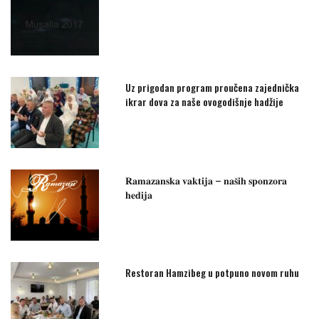
Uz prigodan program proučena zajednička
ikrar dova za naše ovogodišnje hadžije
𝐑𝐚𝐦𝐚𝐳𝐚𝐧𝐬𝐤𝐚 𝐯𝐚𝐤𝐭𝐢𝐣𝐚 – 𝐧𝐚𝐬̌𝐢𝐡 𝐬𝐩𝐨𝐧𝐳𝐨𝐫𝐚
𝐡𝐞𝐝𝐢𝐣𝐚
Restoran Hamzibeg u potpuno novom ruhu