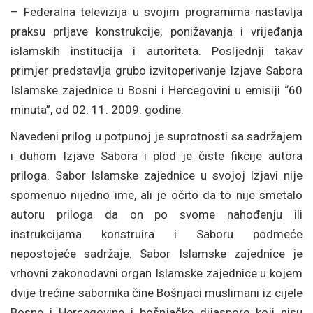
– Federalna televizija u svojim programima nastavlja
praksu prljave konstrukcije, ponižavanja i vrijeđanja
islamskih institucija i autoriteta. Posljednji takav
primjer predstavlja grubo izvitoperivanje Izjave Sabora
Islamske zajednice u Bosni i Hercegovini u emisiji “60
minuta”, od 02. 11. 2009. godine.
Navedeni prilog u potpunoj je suprotnosti sa sadržajem
i duhom Izjave Sabora i plod je čiste fikcije autora
priloga. Sabor Islamske zajednice u svojoj Izjavi nije
spomenuo nijedno ime, ali je očito da to nije smetalo
autoru priloga da on po svome nahođenju ili
instrukcijama konstruira i Saboru podmeće
nepostojeće sadržaje. Sabor Islamske zajednice je
vrhovni zakonodavni organ Islamske zajednice u kojem
dvije trećine sabornika čine Bošnjaci muslimani iz cijele
Bosne i Hercegovine i bošnjačke dijaspore koji nisu