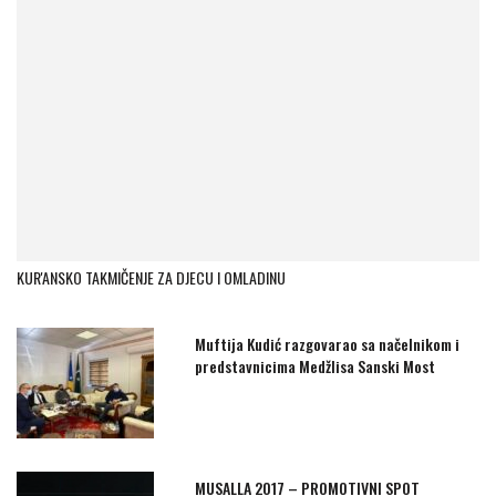
KUR'ANSKO TAKMIČENJE ZA DJECU I OMLADINU
Muftija Kudić razgovarao sa načelnikom i
predstavnicima Medžlisa Sanski Most
MUSALLA 2017 – PROMOTIVNI SPOT