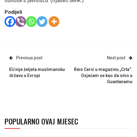
odnose s javnošću. (rijaset/SenK.)
Podijeli
Previous post
Next post
EU nije željela muslimansku
Reis Cerić u magazinu „Crta“:
državu u Evropi
Osjećam se kao da smo u
Guantanamu
POPULARNO OVAJ MJESEC