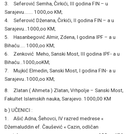
3. Seferović Semha, Čirkići, III godina FIN – u
Sarajevu…….. 1000,oo KM;
4. Seferović Dženana, Čirkići, II godina FIN – a u
Sarajevu…1000,oo KM;
5. Hasanbegović Almir, Zdena, I godina IPF – a u
Bihaću….. 1000,oo KM;
6. Zenković Meho, Sanski Most, III godina IPF- a u
Bihaću…1000,ooKM;
7. Mujkić Elmedin, Sanski Most, I godina FIN- a u
Sarajevu..1000,oo KM;
8. Zlatan ( Ahmeta ) Zlatan, Vrhpolje – Sanski Most,
Fakultet Islamskih nauka, Sarajevo. 1000,00 KM
b ) UČENICI :
1. Ašić Adna, Šehovci, IV razred medrese «
Džemaluddin ef. Čaušević « Cazin, odličan