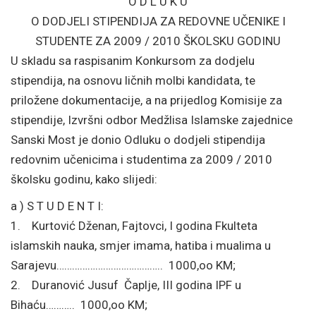
O D L U K U
O DODJELI STIPENDIJA ZA REDOVNE UČENIKE I
STUDENTE ZA 2009 / 2010 ŠKOLSKU GODINU
U skladu sa raspisanim Konkursom za dodjelu
stipendija, na osnovu ličnih molbi kandidata, te
priložene dokumentacije, a na prijedlog Komisije za
stipendije, Izvršni odbor Medžlisa Islamske zajednice
Sanski Most je donio Odluku o dodjeli stipendija
redovnim učenicima i studentima za 2009 / 2010
školsku godinu, kako slijedi:
a ) S T U D E N T I:
1. Kurtović Dženan, Fajtovci, I godina Fkulteta
islamskih nauka, smjer imama, hatiba i mualima u
Sarajevu………………………………….. 1000,oo KM;
2. Duranović Jusuf Čaplje, III godina IPF u
Bihaću……….. 1000,oo KM;