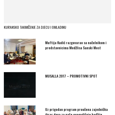
KUR'ANSKO TAKMIČENJE ZA DJECU I OMLADINU
Muftija Kudić razgovarao sa načelnikom i
predstavnicima Medžlisa Sanski Most
MUSALLA 2017 – PROMOTIVNI SPOT
Uz prigodan program proučena zajednička
ikrar dova za naše ovogodišnje hadžije