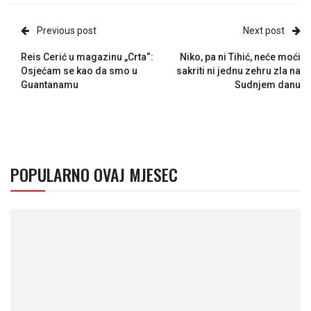
Previous post
Next post
Reis Cerić u magazinu „Crta“:
Niko, pa ni Tihić, neće moći
Osjećam se kao da smo u
sakriti ni jednu zehru zla na
Guantanamu
Sudnjem danu
POPULARNO OVAJ MJESEC