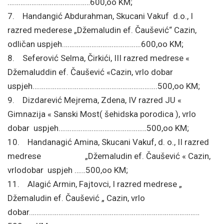
………………………………………600,oo KM;
7. Handangić Abdurahman, Skucani Vakuf d.o., I
razred mederese „Džemaludin ef. Čaušević“ Cazin,
odličan uspjeh…………………………………….600,oo KM;
8. Seferović Selma, Čirkići, III razred medrese «
Džemaluddin ef. Čaušević «Cazin, vrlo dobar
uspjeh…………………………………………………………..500,oo KM;
9. Dizdarević Mejrema, Zdena, IV razred JU «
Gimnazija « Sanski Most( šehidska porodica ), vrlo
dobar uspjeh…………………………………………500,oo KM;
10. Handanagić Amina, Skucani Vakuf, d. o., II razred
medrese „Džemaludin ef. Čaušević « Cazin,
vrlodobar uspjeh ……500,oo KM;
11. Alagić Armin, Fajtovci, I razred medrese „
Džemaludin ef. Čaušević „ Cazin, vrlo
dobar…………………………………………………………………………………