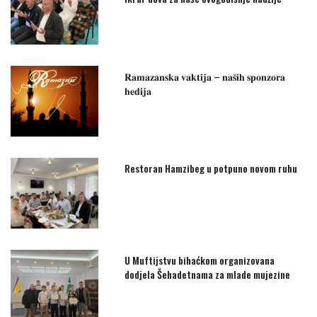
𝐑𝐚𝐦𝐚𝐳𝐚𝐧𝐬𝐤𝐚 𝐯𝐚𝐤𝐭𝐢𝐣𝐚 – 𝐧𝐚𝐬̌𝐢𝐡 𝐬𝐩𝐨𝐧𝐳𝐨𝐫𝐚
𝐡𝐞𝐝𝐢𝐣𝐚
Restoran Hamzibeg u potpuno novom ruhu
U Muftijstvu bihaćkom organizovana
dodjela Šehadetnama za mlade mujezine