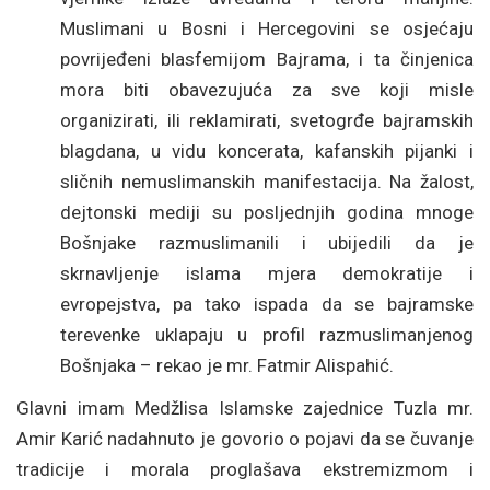
Muslimani u Bosni i Hercegovini se osjećaju
povrijeđeni blasfemijom Bajrama, i ta činjenica
mora biti obavezujuća za sve koji misle
organizirati, ili reklamirati, svetogrđe bajramskih
blagdana, u vidu koncerata, kafanskih pijanki i
sličnih nemuslimanskih manifestacija. Na žalost,
dejtonski mediji su posljednjih godina mnoge
Bošnjake razmuslimanili i ubijedili da je
skrnavljenje islama mjera demokratije i
evropejstva, pa tako ispada da se bajramske
terevenke uklapaju u profil razmuslimanjenog
Bošnjaka – rekao je mr. Fatmir Alispahić.
Glavni imam Medžlisa Islamske zajednice Tuzla mr.
Amir Karić nadahnuto je govorio o pojavi da se čuvanje
tradicije i morala proglašava ekstremizmom i