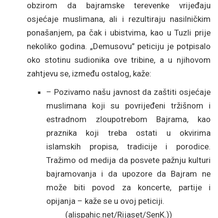
obzirom da bajramske terevenke vrijeđaju
osjećaje muslimana, ali i rezultiraju nasilničkim
ponašanjem, pa čak i ubistvima, kao u Tuzli prije
nekoliko godina. „Demusovu” peticiju je potpisalo
oko stotinu sudionika ove tribine, a u njihovom
zahtjevu se, između ostalog, kaže:
– Pozivamo našu javnost da zaštiti osjećaje
muslimana koji su povrijeđeni tržišnom i
estradnom zloupotrebom Bajrama, kao
praznika koji treba ostati u okvirima
islamskih propisa, tradicije i porodice.
Tražimo od medija da posvete pažnju kulturi
bajramovanja i da upozore da Bajram ne
može biti povod za koncerte, partije i
opijanja – kaže se u ovoj peticiji.
(alispahic.net/Rijaset/SenK.)
)