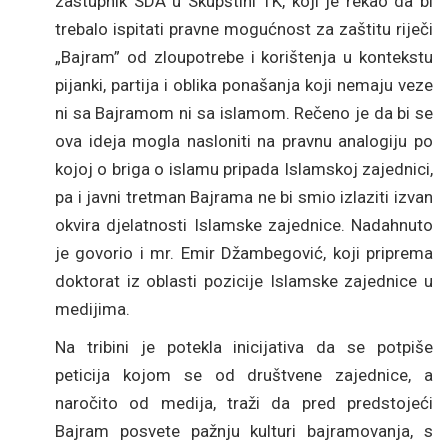
zastupnik SDA u Skupštini TK, koji je rekao da bi
trebalo ispitati pravne mogućnost za zaštitu riječi
„Bajram” od zloupotrebe i korištenja u kontekstu
pijanki, partija i oblika ponašanja koji nemaju veze
ni sa Bajramom ni sa islamom. Rečeno je da bi se
ova ideja mogla nasloniti na pravnu analogiju po
kojoj o briga o islamu pripada Islamskoj zajednici,
pa i javni tretman Bajrama ne bi smio izlaziti izvan
okvira djelatnosti Islamske zajednice. Nadahnuto
je govorio i mr. Emir Džambegović, koji priprema
doktorat iz oblasti pozicije Islamske zajednice u
medijima.
Na tribini je potekla inicijativa da se potpiše
peticija kojom se od društvene zajednice, a
naročito od medija, traži da pred predstojeći
Bajram posvete pažnju kulturi bajramovanja, s