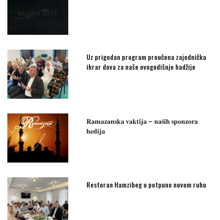
Uz prigodan program proučena zajednička
ikrar dova za naše ovogodišnje hadžije
𝐑𝐚𝐦𝐚𝐳𝐚𝐧𝐬𝐤𝐚 𝐯𝐚𝐤𝐭𝐢𝐣𝐚 – 𝐧𝐚𝐬̌𝐢𝐡 𝐬𝐩𝐨𝐧𝐳𝐨𝐫𝐚
𝐡𝐞𝐝𝐢𝐣𝐚
Restoran Hamzibeg u potpuno novom ruhu