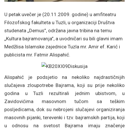
U petak uvečer je (20.11.2009. godine) u amfiteatru
Filozofskog fakulteta u Tuzli, u organizaciji Društva
studenata „Demus”, održana javna tribina na temu
„Kultura bajramovanja”, a uvodničari su bili glavni imam
Medžlisa Islamske zajednice Tuzla mr. Amir ef. Karić i
publicista mr. Fatmir Alispahić.
Alispahić je podsjetio na nekoliko najdrastičnijih
slučajeva zloupotrebe Bajrama, koji su prije nekoliko
godina u Tuzli rezultirali jednim ubistvom, u
Zavidovićima masovnom tučom sa teškim
posljedicama, dok su nebrojeni slučajevi organiziranja
masovnih pijanki, terevenki i tzv. bajramskih partija, koji
u odnosu na svetost Bajrama imaju značenje