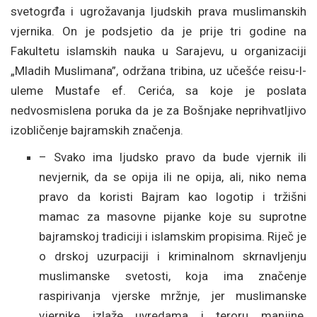
svetogrđa i ugrožavanja ljudskih prava muslimanskih
vjernika. On je podsjetio da je prije tri godine na
Fakultetu islamskih nauka u Sarajevu, u organizaciji
„Mladih Muslimana”, održana tribina, uz učešće reisu-l-
uleme Mustafe ef. Cerića, sa koje je poslata
nedvosmislena poruka da je za Bošnjake neprihvatljivo
izobličenje bajramskih značenja.
– Svako ima ljudsko pravo da bude vjernik ili
nevjernik, da se opija ili ne opija, ali, niko nema
pravo da koristi Bajram kao logotip i tržišni
mamac za masovne pijanke koje su suprotne
bajramskoj tradiciji i islamskim propisima. Riječ je
o drskoj uzurpaciji i kriminalnom skrnavljenju
muslimanske svetosti, koja ima značenje
raspirivanja vjerske mržnje, jer muslimanske
vjernike izlaže uvredama i teroru manjine.