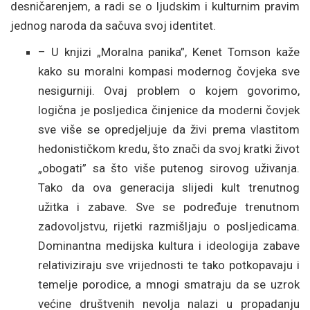
desničarenjem, a radi se o ljudskim i kulturnim pravim
jednog naroda da sačuva svoj identitet.
– U knjizi „Moralna panika”, Kenet Tomson kaže
kako su moralni kompasi modernog čovjeka sve
nesigurniji. Ovaj problem o kojem govorimo,
logična je posljedica činjenice da moderni čovjek
sve više se opredjeljuje da živi prema vlastitom
hedonističkom kredu, što znači da svoj kratki život
„obogati” sa što više putenog sirovog uživanja.
Tako da ova generacija slijedi kult trenutnog
užitka i zabave. Sve se podređuje trenutnom
zadovoljstvu, rijetki razmišljaju o posljedicama.
Dominantna medijska kultura i ideologija zabave
relativiziraju sve vrijednosti te tako potkopavaju i
temelje porodice, a mnogi smatraju da se uzrok
većine društvenih nevolja nalazi u propadanju