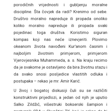
porodičnih vrijednosti i gubljenju moralne
discipline. Šta čovjek da radi? Krenimo od sebe.
Društvo moralno napreduje ili propada onoliko
koliko moralno napreduje ili propada svaki
pojedinac toga društva. Koristimo siguran
kompas koji nas neće iznevjeriti. Plovimo
okeanom života navođeni Kur'anom časnim i
najboljim životnim primjerom, primjerom
Vjerovjesnika Muhammeda, a. s. Na kraju recimo
da je svakome je ostavljeno da bira životnu stazu i
da svako snosi posljedice vlastitih odluka i
postupaka – rekao je mr. Amir Karić.
U živoj i bogatoj diskusiji čuli su se različiti
konstruktivni prijedlozi, a jedan od njih je uputio
Salko Zildžić, višestruki bokserski šampion i