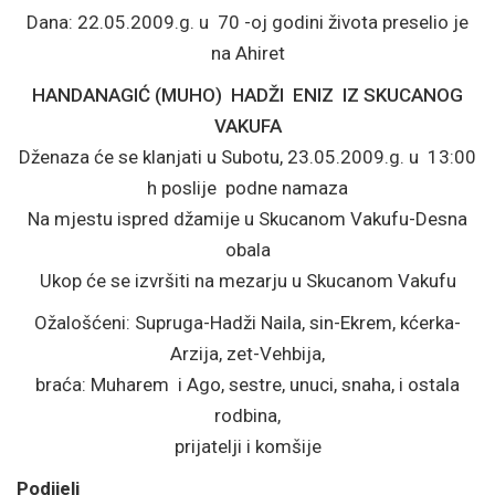
Dana: 22.05.2009.g. u 70 -oj godini života preselio je
na Ahiret
HANDANAGIĆ (MUHO) HADŽI ENIZ IZ SKUCANOG
VAKUFA
Dženaza će se klanjati u Subotu, 23.05.2009.g. u 13:00
h poslije podne namaza
Na mjestu ispred džamije u Skucanom Vakufu-Desna
obala
Ukop će se izvršiti na mezarju u Skucanom Vakufu
Ožalošćeni: Supruga-Hadži Naila, sin-Ekrem, kćerka-
Arzija, zet-Vehbija,
braća: Muharem i Ago, sestre, unuci, snaha, i ostala
rodbina,
prijatelji i komšije
Podijeli