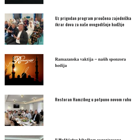
Uz prigodan program proučena zajednička
ikrar dova za naše ovogodišnje hadžije
𝐑𝐚𝐦𝐚𝐳𝐚𝐧𝐬𝐤𝐚 𝐯𝐚𝐤𝐭𝐢𝐣𝐚 – 𝐧𝐚𝐬̌𝐢𝐡 𝐬𝐩𝐨𝐧𝐳𝐨𝐫𝐚
𝐡𝐞𝐝𝐢𝐣𝐚
Restoran Hamzibeg u potpuno novom ruhu
U Muftijstvu bihaćkom organizovana