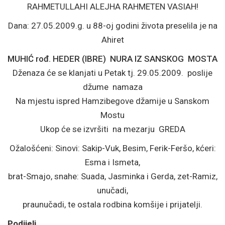
RAHMETULLAHI ALEJHA RAHMETEN VASIAH!
Dana: 27.05.2009.g. u 88-oj godini života preselila je na
Ahiret
MUHIĆ rođ. HEDER (IBRE) NURA IZ SANSKOG MOSTA
Dženaza će se klanjati u Petak tj. 29.05.2009. poslije
džume namaza
Na mjestu ispred Hamzibegove džamije u Sanskom
Mostu
Ukop će se izvršiti na mezarju GREDA
Ožalošćeni: Sinovi: Sakip-Vuk, Besim, Ferik-Feršo, kćeri:
Esma i Ismeta,
brat-Smajo, snahe: Suada, Jasminka i Gerda, zet-Ramiz,
unučadi,
praunučadi, te ostala rodbina komšije i prijatelji.
Podijeli