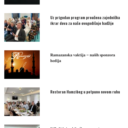
Uz prigodan program proučena zajednička
ikrar dova za naše ovogodišnje hadžije
𝐑𝐚𝐦𝐚𝐳𝐚𝐧𝐬𝐤𝐚 𝐯𝐚𝐤𝐭𝐢𝐣𝐚 – 𝐧𝐚𝐬̌𝐢𝐡 𝐬𝐩𝐨𝐧𝐳𝐨𝐫𝐚
𝐡𝐞𝐝𝐢𝐣𝐚
Restoran Hamzibeg u potpuno novom ruhu