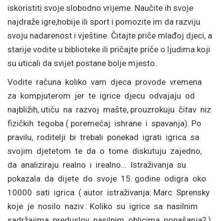
iskoristiti svoje slobodno vrijeme. Naučite ih svoje
najdraže igre,hobije ili sport i pomozite im da razviju
svoju nadarenost i vještine. Čitajte priče mlađoj djeci, a
starije vodite u biblioteke ili pričajte priče o ljudima koji
su uticali da svijet postane bolje mjesto.
Vodite računa koliko vam djeca provode vremena
za kompjuterom jer te igrice djecu odvajaju od
najbližih, utiču na razvoj mašte, prouzrokuju čitav niz
fizičkih tegoba ( poremećaj ishrane i spavanja). Po
pravilu, roditelji bi trebali ponekad igrati igrica sa
svojim djetetom te da o tome diskutuju zajedno,
da analiziraju realno i irealno… Istraživanja su
pokazala da dijete do svoje 15. godine odigra oko
10000 sati igrica ( autor istraživanja: Marc Sprensky
koje je nosilo naziv : Koliko su igrice sa nasilnim
sadržajima preduslov nasilnim oblicima ponašanja? )