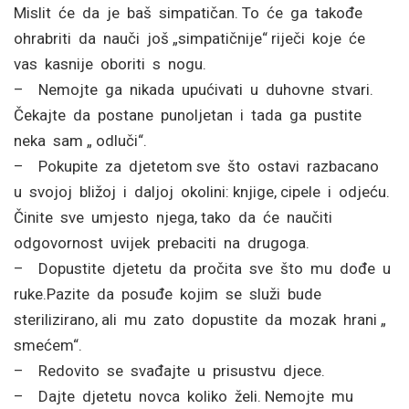
Mislit će da je baš simpatičan. To će ga takođe
ohrabriti da nauči još „simpatičnije“ riječi koje će
vas kasnije oboriti s nogu.
– Nemojte ga nikada upućivati u duhovne stvari.
Čekajte da postane punoljetan i tada ga pustite
neka sam „ odluči“.
– Pokupite za djetetom sve što ostavi razbacano
u svojoj bližoj i daljoj okolini: knjige, cipele i odjeću.
Činite sve umjesto njega, tako da će naučiti
odgovornost uvijek prebaciti na drugoga.
– Dopustite djetetu da pročita sve što mu dođe u
ruke.Pazite da posuđe kojim se služi bude
sterilizirano, ali mu zato dopustite da mozak hrani „
smećem“.
– Redovito se svađajte u prisustvu djece.
– Dajte djetetu novca koliko želi. Nemojte mu