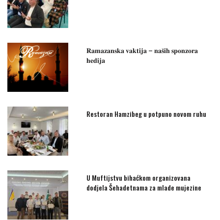
𝐑𝐚𝐦𝐚𝐳𝐚𝐧𝐬𝐤𝐚 𝐯𝐚𝐤𝐭𝐢𝐣𝐚 – 𝐧𝐚𝐬̌𝐢𝐡 𝐬𝐩𝐨𝐧𝐳𝐨𝐫𝐚
𝐡𝐞𝐝𝐢𝐣𝐚
Restoran Hamzibeg u potpuno novom ruhu
U Muftijstvu bihaćkom organizovana
dodjela Šehadetnama za mlade mujezine