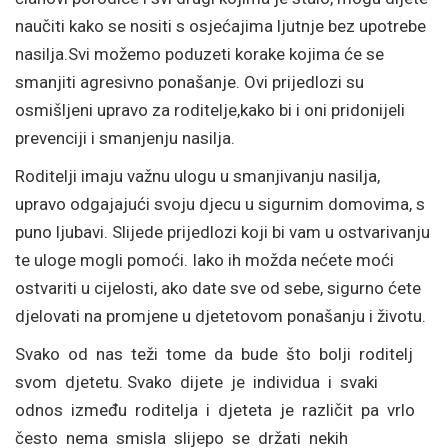
naučiti kako se nositi s osjećajima ljutnje bez upotrebe
nasilja.Svi možemo poduzeti korake kojima će se
smanjiti agresivno ponašanje. Ovi prijedlozi su
osmišljeni upravo za roditelje,kako bi i oni pridonijeli
prevenciji i smanjenju nasilja.
Roditelji imaju važnu ulogu u smanjivanju nasilja,
upravo odgajajući svoju djecu u sigurnim domovima, s
puno ljubavi. Slijede prijedlozi koji bi vam u ostvarivanju
te uloge mogli pomoći. Iako ih možda nećete moći
ostvariti u cijelosti, ako date sve od sebe, sigurno ćete
djelovati na promjene u djetetovom ponašanju i životu.
Svako od nas teži tome da bude što bolji roditelj
svom djetetu. Svako dijete je individua i svaki
odnos između roditelja i djeteta je različit pa vrlo
često nema smisla slijepo se držati nekih