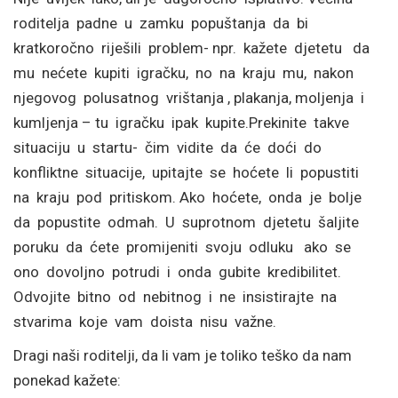
roditelja padne u zamku popuštanja da bi
kratkoročno riješili problem- npr. kažete djetetu da
mu nećete kupiti igračku, no na kraju mu, nakon
njegovog polusatnog vrištanja , plakanja, moljenja i
kumljenja – tu igračku ipak kupite.Prekinite takve
situaciju u startu- čim vidite da će doći do
konfliktne situacije, upitajte se hoćete li popustiti
na kraju pod pritiskom. Ako hoćete, onda je bolje
da popustite odmah. U suprotnom djetetu šaljite
poruku da ćete promijeniti svoju odluku ako se
ono dovoljno potrudi i onda gubite kredibilitet.
Odvojite bitno od nebitnog i ne insistirajte na
stvarima koje vam doista nisu važne.
Dragi naši roditelji, da li vam je toliko teško da nam
ponekad kažete: