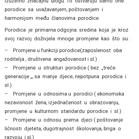
izuzetno značajnu ulogu. To ostvaruju samo one
porodice sa uvažavanjem, poštovanjem i
harmonijom među članovima porodice.
Porodica je primarna odgojna sredina koja je kroz
svoj razvoj doživjela mnoge promjene kao što su :
– Promjene u funkciji porodice(zaposlenost oba
roditelja , društvena angažovanost i sl.)
– Promjene u strukturi porodice ( bez „treće
generacije „, sa manje djece, nepotpuna porodica i
sl.)
– Promjene u odnosima u porodici ( ekonomska
nezavisnost žena, izjednačenost u obrazovanju,
promjene u kulturnom standardu porodice i sl.)
– Promjene u odnosu prema djeci ( poštovanje
ličnosti djeteta, dugotrajnost školovanja, briga o
razvoju i sl.)