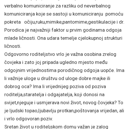
verbalno komuniciranje za razliku od neverbalnog
komuniciranja koje se sastoji u komuniciranju pomoću
pokreta očiju,ruku,mimike,pantomime,gestikulacije i dr.
Porodica je najvažniji faktor u prvim godinama odgoja
mlade ličnosti. Ona udara temelje cjelokupnoj strukturi
ličnosti.
Odgovorno roditeljstvo vrlo je važna osobina zrelog
čovjeka i zato joj pripada ugledno mjesto među
odgojnim vrijednostima porodičnog odgoja uopće. Ima
li važnije uloge u društvu od uloge dobre majke ili
dobrog oca? Ima li vrijednijeg poziva od poziva
roditelja,staratelja i odgajatelja, koji donosi na
svijet,njeguje i usmjerava novi život, novog čovjeka? To
je ljudski topao,ljubavlju protkan,poštovanja vrijedan, ali
i vrlo odgovoran poziv.
Sretan život u roditeljskom domu važan je zalog