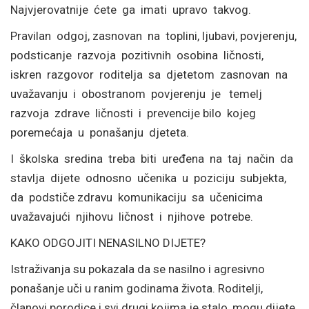
Najvjerovatnije ćete ga imati upravo takvog.
Pravilan odgoj, zasnovan na toplini, ljubavi, povjerenju,
podsticanje razvoja pozitivnih osobina ličnosti,
iskren razgovor roditelja sa djetetom zasnovan na
uvažavanju i obostranom povjerenju je temelj
razvoja zdrave ličnosti i prevencije bilo kojeg
poremećaja u ponašanju djeteta.
I školska sredina treba biti uređena na taj način da
stavlja dijete odnosno učenika u poziciju subjekta,
da podstiče zdravu komunikaciju sa učenicima
uvažavajući njihovu ličnost i njihove potrebe.
KAKO ODGOJITI NENASILNO DIJETE?
Istraživanja su pokazala da se nasilno i agresivno
ponašanje uči u ranim godinama života. Roditelji,
članovi porodice i svi drugi kojima je stalo, mogu dijete