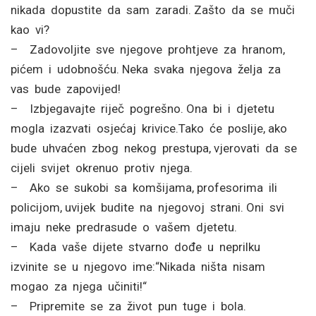
nikada dopustite da sam zaradi. Zašto da se muči
kao vi?
– Zadovoljite sve njegove prohtjeve za hranom,
pićem i udobnošću. Neka svaka njegova želja za
vas bude zapovijed!
– Izbjegavajte riječ pogrešno. Ona bi i djetetu
mogla izazvati osjećaj krivice.Tako će poslije, ako
bude uhvaćen zbog nekog prestupa, vjerovati da se
cijeli svijet okrenuo protiv njega.
– Ako se sukobi sa komšijama, profesorima ili
policijom, uvijek budite na njegovoj strani. Oni svi
imaju neke predrasude o vašem djetetu.
– Kada vaše dijete stvarno dođe u neprilku
izvinite se u njegovo ime:“Nikada ništa nisam
mogao za njega učiniti!“
– Pripremite se za život pun tuge i bola.