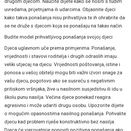
drugom djecom. Naučite dijete kako se nositi s tuđim
uvredama, prijetnjama ili udarcima. Objasnite djeci
kako takva ponašanja nisu prihvatljiva te ih ohrabrite da
se ne druže s djecom koja se ponašaju na takav način.
Budite model prihvatljivog ponašanja svojoj djeci
Djeca uglavnom uče prema primjerima. Ponašanje,
vrijednosti i stavovi roditelja i drugih odraslih imaju
veliki utjecaj na djecu. Vrijednosti poštovanja, istine i
ponosa u vašoj obitelji mogu biti važni izvori snage za
vašu djecu, pogotovo ako se susreću s negativnim
pritiskom vršnjaka, žive u nasilnom susjedstvu ili idu u
školu punu nasilja. Većina djece ponekad reagira
agresivno i može udariti drugu osobu. Upozorite dijete
o mogućim opasnostima nasilnog ponašanja. Pohvalite
djecu kad problem riješe konstruktivno bez nasilja.
Djeca će vjerovatnije ponoviti pozitivna ponašanja ako