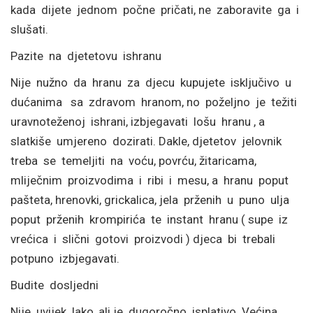
kada dijete jednom počne pričati, ne zaboravite ga i
slušati.
Pazite na djetetovu ishranu
Nije nužno da hranu za djecu kupujete isključivo u
dućanima sa zdravom hranom, no poželjno je težiti
uravnoteženoj ishrani, izbjegavati lošu hranu , a
slatkiše umjereno dozirati. Dakle, djetetov jelovnik
treba se temeljiti na voću, povrću, žitaricama,
mliječnim proizvodima i ribi i mesu, a hranu poput
pašteta, hrenovki, grickalica, jela prženih u puno ulja
poput prženih krompirića te instant hranu ( supe iz
vrećica i slični gotovi proizvodi ) djeca bi trebali
potpuno izbjegavati.
Budite dosljedni
Nije uvijek lako, ali je dugoročno isplativo. Većina