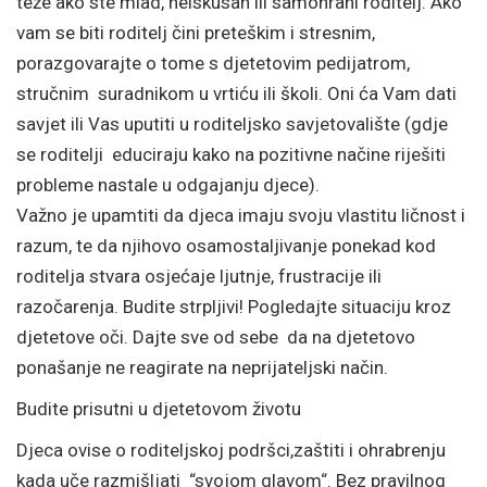
teže ako ste mlad, neiskusan ili samohrani roditelj. Ako
vam se biti roditelj čini preteškim i stresnim,
porazgovarajte o tome s djetetovim pedijatrom,
stručnim suradnikom u vrtiću ili školi. Oni ća Vam dati
savjet ili Vas uputiti u roditeljsko savjetovalište (gdje
se roditelji educiraju kako na pozitivne načine riješiti
probleme nastale u odgajanju djece).
Važno je upamtiti da djeca imaju svoju vlastitu ličnost i
razum, te da njihovo osamostaljivanje ponekad kod
roditelja stvara osjećaje ljutnje, frustracije ili
razočarenja. Budite strpljivi! Pogledajte situaciju kroz
djetetove oči. Dajte sve od sebe da na djetetovo
ponašanje ne reagirate na neprijateljski način.
Budite prisutni u djetetovom životu
Djeca ovise o roditeljskoj podršci,zaštiti i ohrabrenju
kada uče razmišljati “svojom glavom“. Bez pravilnog