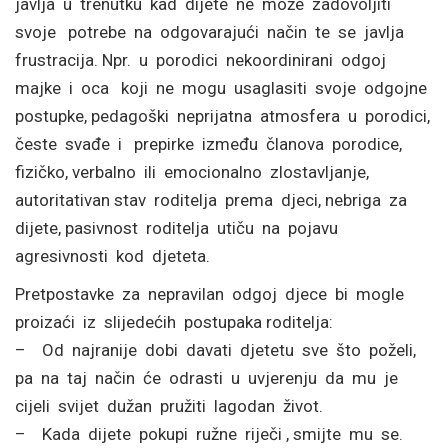
javlja u trenutku kad dijete ne može zadovoljiti
svoje potrebe na odgovarajući način te se javlja
frustracija. Npr. u porodici nekoordinirani odgoj
majke i oca koji ne mogu usaglasiti svoje odgojne
postupke, pedagoški neprijatna atmosfera u porodici,
česte svađe i prepirke između članova porodice,
fizičko, verbalno ili emocionalno zlostavljanje,
autoritativan stav roditelja prema djeci, nebriga za
dijete, pasivnost roditelja utiču na pojavu
agresivnosti kod djeteta.
Pretpostavke za nepravilan odgoj djece bi mogle
proizaći iz slijedećih postupaka roditelja:
– Od najranije dobi davati djetetu sve što poželi,
pa na taj način će odrasti u uvjerenju da mu je
cijeli svijet dužan pružiti lagodan život.
– Kada dijete pokupi ružne riječi , smijte mu se.