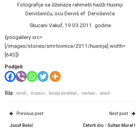
Fotografije sa dženaze rahmetli hadži Husniji
Derviševiću, ocu Derviš ef. Derviševića
Skucani Vakuf, 19.03.2011. godine
{yoogallery src=
[/images/stories/smrtovnice/2011/husnija] width=
[645]}
Podijeli
Više:
derviš
dzenaza
husnija dervišević
merhum
umerli
,
,
,
,
Previous post
Next post
Jusuf Bešić
Četvrti dio - Sultan Murat I