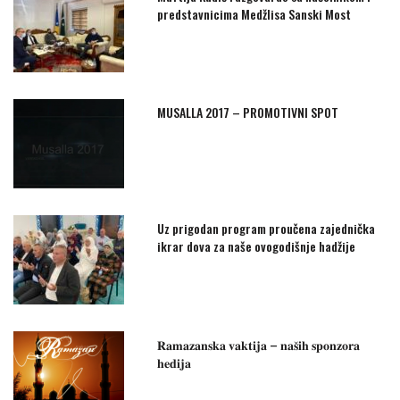
predstavnicima Medžlisa Sanski Most
MUSALLA 2017 – PROMOTIVNI SPOT
Uz prigodan program proučena zajednička
ikrar dova za naše ovogodišnje hadžije
𝐑𝐚𝐦𝐚𝐳𝐚𝐧𝐬𝐤𝐚 𝐯𝐚𝐤𝐭𝐢𝐣𝐚 – 𝐧𝐚𝐬̌𝐢𝐡 𝐬𝐩𝐨𝐧𝐳𝐨𝐫𝐚
𝐡𝐞𝐝𝐢𝐣𝐚