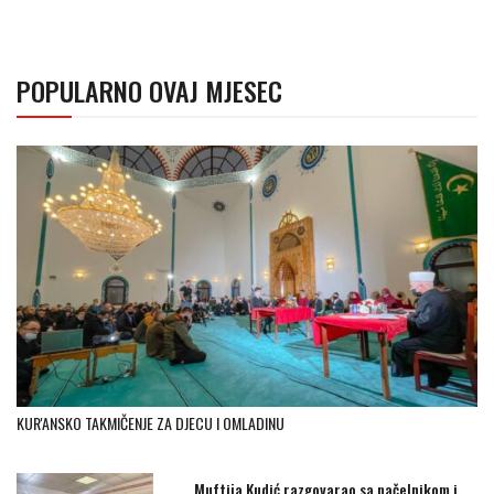
POPULARNO OVAJ MJESEC
KUR'ANSKO TAKMIČENJE ZA DJECU I OMLADINU
Muftija Kudić razgovarao sa načelnikom i