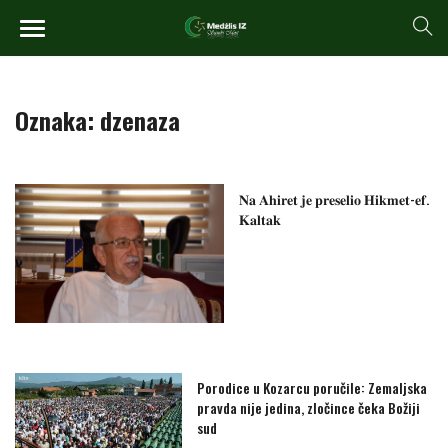
Oznaka:
dzenaza
𝐍𝐚 𝐀𝐡𝐢𝐫𝐞𝐭 𝐣𝐞 𝐩𝐫𝐞𝐬𝐞𝐥𝐢𝐨 𝐇𝐢𝐤𝐦𝐞𝐭-𝐞𝐟.
𝐊𝐚𝐥𝐭𝐚𝐤
Porodice u Kozarcu poručile: Zemaljska
pravda nije jedina, zločince čeka Božiji
sud