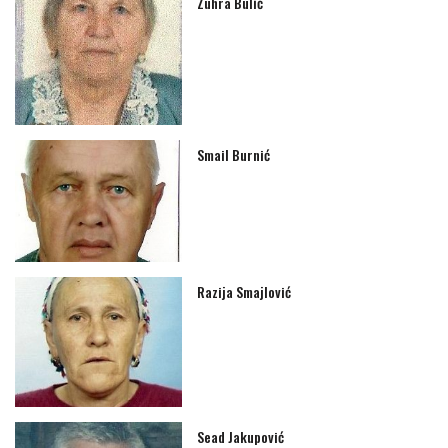
Zuhra Bulić
Smail Burnić
Razija Smajlović
Sead Jakupović