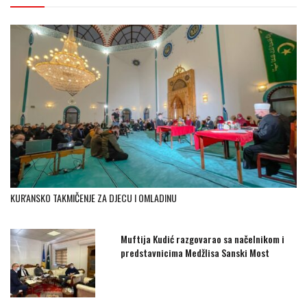
KUR'ANSKO TAKMIČENJE ZA DJECU I OMLADINU
Muftija Kudić razgovarao sa načelnikom i
predstavnicima Medžlisa Sanski Most