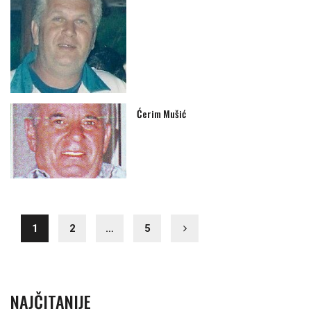
Ćerim Mušić
1
2
…
5
NAJČITANIJE