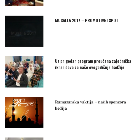
MUSALLA 2017 – PROMOTIVNI SPOT
Uz prigodan program proučena zajednička
ikrar dova za naše ovogodišnje hadžije
𝐑𝐚𝐦𝐚𝐳𝐚𝐧𝐬𝐤𝐚 𝐯𝐚𝐤𝐭𝐢𝐣𝐚 – 𝐧𝐚𝐬̌𝐢𝐡 𝐬𝐩𝐨𝐧𝐳𝐨𝐫𝐚
𝐡𝐞𝐝𝐢𝐣𝐚