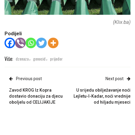
(Klix.ba)
Podijeli
Više:
dzenaza
genocid
prijedor
,
,
Previous post
Next post
Zavod KROG Iz Kopra
U srijedu obilježavanje noći
dostavio donaciju za djecu
Lejletu-l-Kadar, noći vrednije
oboljelu od CELIJAKIJE
od hiljadu mjeseci