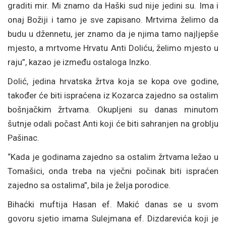
graditi mir. Mi znamo da Haški sud nije jedini su. Ima i
onaj Božiji i tamo je sve zapisano. Mrtvima želimo da
budu u džennetu, jer znamo da je njima tamo najljepše
mjesto, a mrtvome Hrvatu Anti Doliću, želimo mjesto u
raju”, kazao je između ostaloga Inzko.
Dolić, jedina hrvatska žrtva koja se kopa ove godine,
također će biti ispraćena iz Kozarca zajedno sa ostalim
bošnjačkim žrtvama. Okupljeni su danas minutom
šutnje odali počast Anti koji će biti sahranjen na groblju
Pašinac.
“Kada je godinama zajedno sa ostalim žrtvama ležao u
Tomašici, onda treba na vječni počinak biti ispraćen
zajedno sa ostalima”, bila je želja porodice.
Bihaćki muftija Hasan ef. Makić danas se u svom
govoru sjetio imama Sulejmana ef. Dizdarevića koji je