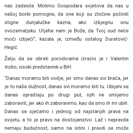
nas zadesila. Molimo Gospodara svjetova da nas u
našoj borbi pomogne, da one koji su zločine počinili
stigne dunjalučka kazna, ako izbjegnu onu
ovozemaljsku. Utjeha nam je Bože, da Tvoj sud neće
moći izbjeći”, kazala je, između ostalog Duratović-
Hegić.
Želju da se obrati porodicama izrazio je i Valentin
Inzko, visoki predstavnik u BiH.
“Danas moramo biti ovdje, jer smo danas svi braća, jer
je to naša dužnost, danas svi moramo biti tu. Ubijeni se
danas opraštaju po drugi put, njih ne smijemo
zaboraviti, jer ako ih zaboravimo, kao da smo ih mi ubili.
Danas se sjećamo i jednog od najstarijih prava na
svijetu, a to je pravo na dostojanstvo. Laž i nepravda
nemaju budućnost, samo na istini i pravdi se može