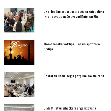
Uz prigodan program proučena zajednička
ikrar dova za naše ovogodišnje hadžije
𝐑𝐚𝐦𝐚𝐳𝐚𝐧𝐬𝐤𝐚 𝐯𝐚𝐤𝐭𝐢𝐣𝐚 – 𝐧𝐚𝐬̌𝐢𝐡 𝐬𝐩𝐨𝐧𝐳𝐨𝐫𝐚
𝐡𝐞𝐝𝐢𝐣𝐚
Restoran Hamzibeg u potpuno novom ruhu
U Muftijstvu bihaćkom organizovana