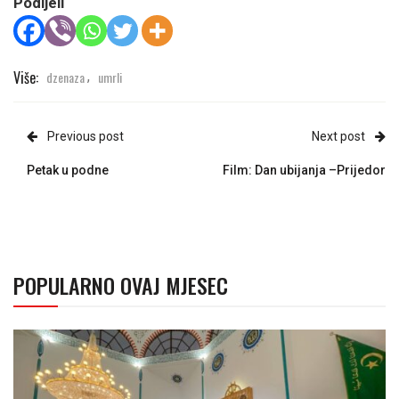
Podijeli
Više:
dzenaza
umrli
,
Previous post
Next post
Petak u podne
Film: Dan ubijanja –Prijedor
POPULARNO OVAJ MJESEC