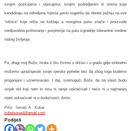
svojim pozicijama i utjecajima, svojim podredjenim ili onima koje
kandidiraju na odredjena mjesta jasno sugerišu da obrate pažnju na ove
“sitnice” koje ništa ne koštaju a mnogima puno znače i proizvode
medjusobno poštovanje i povjerenje na putu izgradnje tolerantne sredine
našeg življenja.
Pa, dragi moj Bože, hvala ti što živimo u državi i u gradu gdje slobodno
možemo upražnjavati svoje vjerske potrebe bez da zbog toga budemo
proganjani i uznemiravani. I daj, svemogući Bože, da na vlasti budu
uvijek oni koji nam to nisu ni ranije uskraćivali i neće ni u najmanjoj
mjeri uskraćivati ni u budućnosti. Amin.
Piše: Senad A. Kubat
kubatsenad@gmail.com
Podijeli