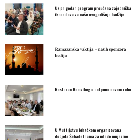
Uz prigodan program proučena zajednička
ikrar dova za naše ovogodišnje hadžije
𝐑𝐚𝐦𝐚𝐳𝐚𝐧𝐬𝐤𝐚 𝐯𝐚𝐤𝐭𝐢𝐣𝐚 – 𝐧𝐚𝐬̌𝐢𝐡 𝐬𝐩𝐨𝐧𝐳𝐨𝐫𝐚
𝐡𝐞𝐝𝐢𝐣𝐚
Restoran Hamzibeg u potpuno novom ruhu
U Muftijstvu bihaćkom organizovana
dodjela Šehadetnama za mlade mujezine