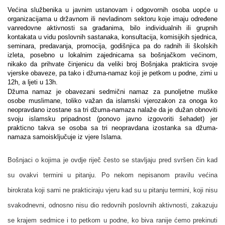
Većina službenika u javnim ustanovam i odgovornih osoba uopće u
organizacijama u državnom ili nevladinom sektoru koje imaju određene
vanredovne aktivnosti sa građanima, bilo individualnih ili grupnih
kontakata u vidu poslovnih sastanaka, konsultacija, komisijkih sjednica,
seminara, predavanja, promocija, godišnjica pa do radnih ili školskih
izleta, posebno u lokalnim zajednicama sa bošnjačkom većinom,
nikako da prihvate činjenicu da veliki broj Bošnjaka prakticira svoje
vjerske obaveze, pa tako i džuma-namaz koji je petkom u podne, zimi u
12h, a ljeti u 13h.
Džuma namaz je obavezani sedmični namaz za punoljetne muške
osobe muslimane, toliko važan da islamski vjerozakon za onoga ko
neopravdano izostane sa tri džuma-namaza nalaže da je dužan obnoviti
svoju islamsku pripadnost (ponovo javno izgovoriti šehadet) jer
prakticno takva se osoba sa tri neopravdana izostanka sa džuma-
namaza samoisključuje iz vjere Islama.
Bošnjaci o kojima je ovdje riječ često se stavljaju pred svršen čin kad
su ovakvi termini u pitanju. Po nekom nepisanom pravilu većina
birokrata koji sami ne prakticiraju vjeru kad su u pitanju termini, koji nisu
svakodnevni, odnosno nisu dio redovnih poslovnih aktivnosti, zakazuju
se krajem sedmice i to petkom u podne, ko biva ranije ćemo prekinuti