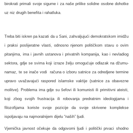
birokrati primali svoje sigurne i za naše prilike solidne osobne dohotke
uz niz drugih benefita i rahatluka.
Treba biti iskren pa kazati da u Sani, zahvaljujući demokratskom imidžu
i praksi poslijeratne vlasti, odnosno njenom političkom stavu o ovim
pitanjima, ima i javnih ustanova i privatnih kompanija, kao i nevladiog
sektora, gdje se svima koji izraze želju omogućuje odlazak na džumu-
namaz, te se inače vodi računa o izboru satnice za odredjene termine
upravo uvažavajući raspored islamske vaktije (satnice za obavezne
molitve). Problema ima gdje su šefovi ili komunisti ili primitivni ateisti,
koji zbog svojih frustracija ili robovanja predratnim ideologijama i
filozofijama koriste svoje pozicije da svoje skrivene komplekse
ispoljavaju na najmoralnijem dijelu “naših” ljudi.
Vjernička javnost očekuje da odgovorni ljudi i politički prvaci shodno