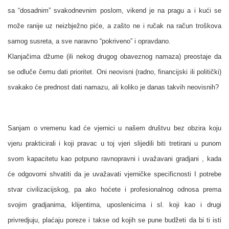
sa “dosadnim” svakodnevnim poslom, vikend je na pragu a i kući se
može ranije uz neizbježno piće, a zašto ne i ručak na račun troškova
samog susreta, a sve naravno “pokriveno” i opravdano.
Klanjačima džume (ili nekog drugog obaveznog namaza) preostaje da
se odluče čemu dati prioritet. Oni neovisni (radno, financijski ili politički)
svakako će prednost dati namazu, ali koliko je danas takvih neovisnih?
Sanjam o vremenu kad će vjernici u našem društvu bez obzira koju
vjeru prakticirali i koji pravac u toj vjeri slijedili biti tretirani u punom
svom kapacitetu kao potpuno ravnopravni i uvažavani gradjani , kada
će odgovorni shvatiti da je uvažavati vjerničke specificnosti I potrebe
stvar civilizacijskog, pa ako hoćete i profesionalnog odnosa prema
svojim gradjanima, klijentima, uposlenicima i sl. koji kao i drugi
privredjuju, plaćaju poreze i takse od kojih se pune budžeti da bi ti isti