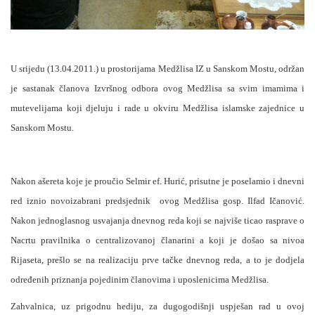
U srijedu (13.04.2011.) u prostorijama Medžlisa IZ u Sanskom Mostu, održan
je sastanak članova Izvršnog odbora ovog Medžlisa sa svim imamima i
mutevelijama koji djeluju i rade u okviru Medžlisa islamske zajednice u
Sanskom Mostu.
Nakon ašereta koje je proučio Selmir ef. Hurić, prisutne je poselamio i dnevni
red iznio novoizabrani predsjednik ovog Medžlisa gosp. Ilfad Ičanović.
Nakon jednoglasnog usvajanja dnevnog reda koji se najviše ticao rasprave o
Nacrtu pravilnika o centralizovanoj članarini a koji je došao sa nivoa
Rijaseta, prešlo se na realizaciju prve tačke dnevnog reda, a to je dodjela
određenih priznanja pojedinim članovima i uposlenicima Medžlisa.
Zahvalnica, uz prigodnu hediju, za dugogodišnji uspješan rad u ovoj