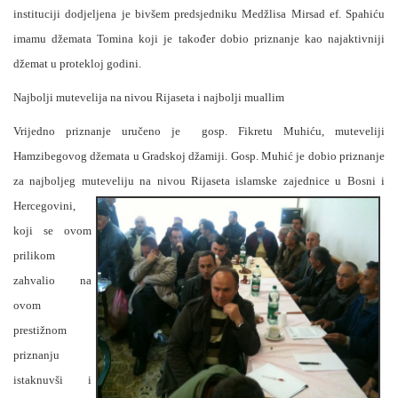
instituciji dodjeljena je bivšem predsjedniku Medžlisa Mirsad ef. Spahiću
imamu džemata Tomina koji je također dobio priznanje kao najaktivniji
džemat u protekloj godini.
Najbolji mutevelija na nivou Rijaseta i najbolji muallim
Vrijedno priznanje uručeno je gosp. Fikretu Muhiću, muteveliji
Hamzibegovog džemata u Gradskoj džamiji. Gosp. Muhić je dobio priznanje
za najboljeg muteveliju na nivou Rijaseta isla
mske zajednice u Bosni i
Hercegovini,
koji se ovom
prilikom
zahvalio na
ovom
prestižnom
priznanju
istaknuvši i