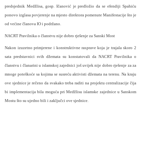
predsjednik Medžlisa, gosp. Ičanović je predložio da se efendiji Spahiću
ponovo izglasa povjerenje na mjesto direktora pomenute Manifestacije što je
od većine članova IO i podržano.
NACRT Pravilnika o članstvu nije dobro rješenje za Sanski Most
Nakon izuzetno primjerene i konstruktivne rasprave koja je trajala skoro 2
sata predstavnici svih džemata su konstatovali da NACRT Pravilnika o
članstvu i članarini u islamskoj zajednici još uvijek nije dobro rješenje za za
mnoge poteškoće sa kojima se susreću aktivisti džemata na terenu. Na kraju
ove sjednice je rečeno da svakako treba raditi na projektu centralizacije čija
bi implementacija bila moguća pri Medžlisu islamske zajednice u Sanskom
Mostu što su ujedno bili i zaključci ove sjednice.