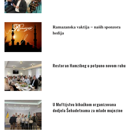
𝐑𝐚𝐦𝐚𝐳𝐚𝐧𝐬𝐤𝐚 𝐯𝐚𝐤𝐭𝐢𝐣𝐚 – 𝐧𝐚𝐬̌𝐢𝐡 𝐬𝐩𝐨𝐧𝐳𝐨𝐫𝐚
𝐡𝐞𝐝𝐢𝐣𝐚
Restoran Hamzibeg u potpuno novom ruhu
U Muftijstvu bihaćkom organizovana
dodjela Šehadetnama za mlade mujezine