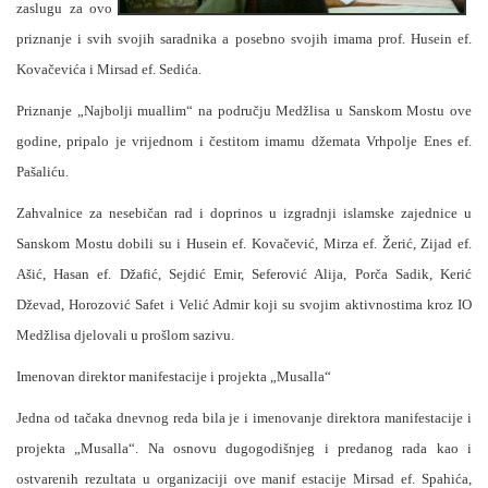
zaslugu za ovo
priznanje i svih svojih saradnika a posebno svojih imama prof. Husein ef.
Kovačevića i Mirsad ef. Sedića.
Priznanje „Najbolji muallim“ na području Medžlisa u Sanskom Mostu ove
godine, pripalo je vrijednom i čestitom imamu džemata Vrhpolje Enes ef.
Pašaliću.
Zahvalnice za nesebičan rad i doprinos u izgradnji islamske zajednice u
Sanskom Mostu dobili su i Husein ef. Kovačević, Mirza ef. Žerić, Zijad ef.
Ašić, Hasan ef. Džafić, Sejdić Emir, Seferović Alija, Porča Sadik, Kerić
Dževad, Horozović Safet i Velić Admir koji su svojim aktivnostima kroz IO
Medžlisa djelovali u prošlom sazivu.
Imenovan direktor manifestacije i projekta „Musalla“
Jedna od tačaka dnevnog reda bila je i imenovanje direktora manifestacije i
projekta „Musalla“. Na osnovu dugogodišnjeg i predanog rada kao i
ostvarenih rezultata u organizaciji ove manif
estacije Mirsad ef. Spahića,