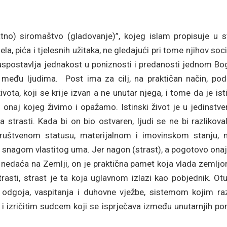
tno) siromaštvo (gladovanje)”, kojeg islam propisuje u s
, pića i tjelesnih užitaka, ne gledajući pri tome njihov soci
 uspostavlja jednakost u poniznosti i predanosti jednom Bo
 među ljudima. Post ima za cilj, na praktičan način, podu
ota, koji se krije izvan a ne unutar njega, i tome da je ist
 onaj kojeg živimo i opažamo. Istinski život je u jedinstv
a strasti. Kada bi on bio ostvaren, ljudi se ne bi razlikova
 društvenom statusu, materijalnom i imovinskom stanju, 
snagom vlastitog uma. Jer nagon (strast), a pogotovo onaj 
i nedaća na Zemlji, on je praktična pamet koja vlada zemlj
rasti, strast je ta koja uglavnom izlazi kao pobjednik. Ot
dgoja, vaspitanja i duhovne vježbe, sistemom kojim raz
i izričitim sudcem koji se isprječava između unutarnjih por