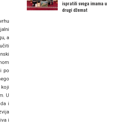
ispratili svoga imama u
drugi džemat
vrhu
jalni
gu, a
čiti
inski
enom
li po
nego
koji
om. U
uda i
vija
iva i