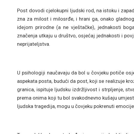
Post dovodi cjelokupni ljudski rod, na istoku i zapa
zna za milost i milosrđe, i hrani ga, onako gladn
idejom prirodne (a ne vještačke), jednakosti bog
značenja utkaju u društvo, osjećaj jednakosti i pov
neprijateljstva.
U psihologiji naučavaju da bol u čovjeku potiče os
aspekata posta, budući da post, koji se realizuje kro
granica, ispituje ljudsku izdržljivost i strpljenje, 
prema onima koji tu bol svakodnevno kušaju umjesto 
ljudska tragedija, mogu u čovjeku pokrenuti emocije