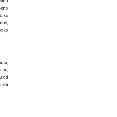
dan i
sobno
dske
taš,
boko
osta,
u se,
šu od
osrđa