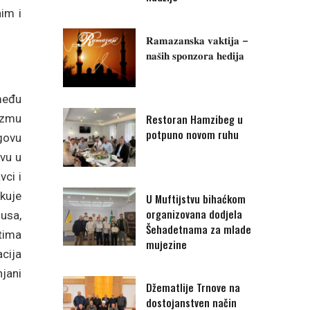
nim i
𝐑𝐚𝐦𝐚𝐳𝐚𝐧𝐬𝐤𝐚 𝐯𝐚𝐤𝐭𝐢𝐣𝐚 –
𝐧𝐚𝐬̌𝐢𝐡 𝐬𝐩𝐨𝐧𝐳𝐨𝐫𝐚 𝐡𝐞𝐝𝐢𝐣𝐚
zmeđu
Restoran Hamzibeg u
rizmu
potpuno novom ruhu
egovu
vu u
vci i
ikuje
U Muftijstvu bihaćkom
organizovana dodjela
usa,
Šehadetnama za mlade
tima
mujezine
cija
njani
Džematlije Trnove na
dostojanstven način