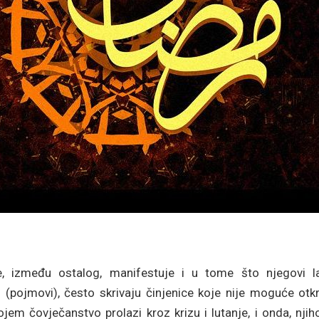
e, između ostalog, manifestuje i u tome što njegovi l
 (pojmovi), često skrivaju činjenice koje nije moguće otkr
em čovječanstvo prolazi kroz krizu i lutanje, i onda, njih