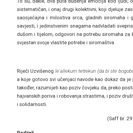
To su, dakle, dva puta buđenja emocija kod ljudi, on
sistematičan, i onaj drugi kolektivni, koji djeluje 
saosjećajna i milostiva srca, gladnih siromaha i 
savjesti, i jedinstvenim snagama nadvladati svepr
dušom i tijelom, odgovori na potrebu siromaha za k
svjestan svoje vlastite potrebe i siromaštva.
Riječi Uzvišenog
le'allekum tettekun (da bi ste bogobo
a koje gotovo svi učenjaci navode kao dokaz da je 
također, razumijeti kao poziv čovjeku da, preko post
hajvanskih poriva i robovanja strastima, i poziv dru
i solidarnosti.
(Saff br. 29
Podijeli