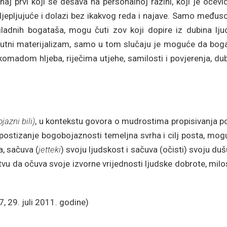
aj prvi koji se dešava na personalnoj razini, koji je očevi
zasljepljujuće i dolazi bez ikakvog reda i najave. Samo među
gladnih bogataša, mogu čuti zov koji dopire iz dubina lju
isutni materijalizam, samo u tom slučaju je moguće da boga
omadom hljeba, riječima utjehe, samilosti i povjerenja, du
jazni bili)
, u kontekstu govora o mudrostima propisivanja p
postizanje bogobojaznosti temeljna svrha i cilj posta, mog
a, sačuva (
jetteki
) svoju ljudskost i sačuva (očisti) svoju du
štvu da očuva svoje izvorne vrijednosti ljudske dobrote, mil
7, 29. juli 2011. godine)