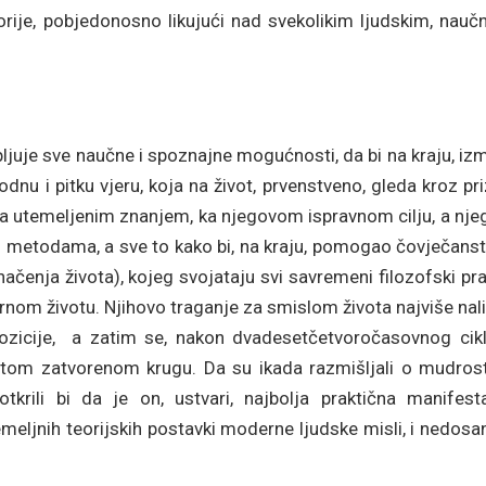
orije, pobjedonosno likujući nad svekolikim ljudskim, nauč
rpljuje sve naučne i spoznajne mogućnosti, da bi na kraju, i
rodnu i pitku vjeru, koja na život, prvenstveno, gleda kroz p
i ga utemeljenim znanjem, ka njegovom ispravnom cilju, a nj
 metodama, a sve to kako bi, na kraju, pomogao čovječanst
čenja života), kojeg svojataju svi savremeni filozofski pra
arnom životu. Njihovo traganje za smislom života najviše nal
 pozicije, a zatim se, nakon dvadesetčetvoročasovnog cikl
astitom zatvorenom krugu. Da su ikada razmišljali o mudros
otkrili bi da je on, ustvari, najbolja praktična manifesta
meljnih teorijskih postavki moderne ljudske misli, i nedosa