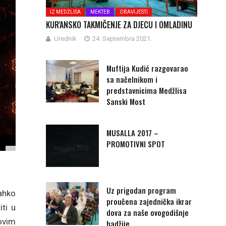
IZ MEDŽLISA
MEKTEB
OBAVIJESTI
KUR'ANSKO TAKMIČENJE ZA DJECU I OMLADINU
Urednik
24. Septembra 2021.
Muftija Kudić razgovarao
sa načelnikom i
predstavnicima Medžlisa
Sanski Most
MUSALLA 2017 –
PROMOTIVNI SPOT
Uz prigodan program
ahko
proučena zajednička ikrar
iti u
dova za naše ovogodišnje
ovim
hadžije