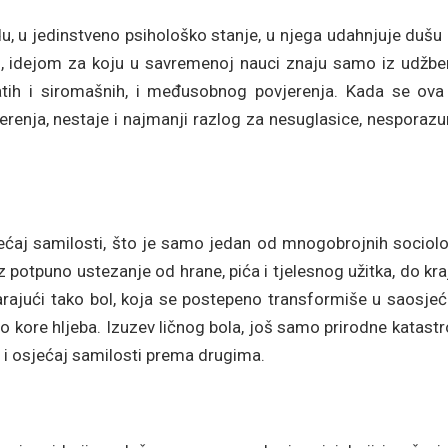
du, u jedinstveno psihološko stanje, u njega udahnjuje dušu
og, idejom za koju u savremenoj nauci znaju samo iz udžben
atih i siromašnih, i međusobnog povjerenja. Kada se ova
jerenja, nestaje i najmanji razlog za nesuglasice, nesporaz
jećaj samilosti, što je samo jedan od mnogobrojnih sociolo
z potpuno ustezanje od hrane, pića i tjelesnog užitka, do kra
stvarajući tako bol, koja se postepeno transformiše u saosje
kore hljeba. Izuzev ličnog bola, još samo prirodne katastr
 i osjećaj samilosti prema drugima.