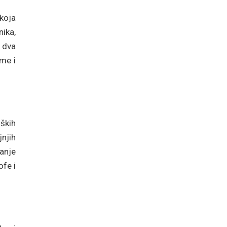
 koja
ika,
 dva
ume i
ških
jnjih
ćanje
ofe i