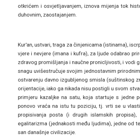
otkrićem i osvjetljavanjem, iznova mijenja tok hist
duhovnim, zaostajanjem.
Kur'an, ustvari, traga za činjenicama (istinama), isc
vjere i nevjere (imana i kufra), za ljude odabrao pri
zdravog promišljanja i naučne pronicljivosti, i vod
snagu uvišestručuje svojim jednostavnim prirodnim
ostvarenju davno izgubljenog smisla (suštinskog zna
orijentacije, iako ga nikada nisu postigli u svom stv
primjeru kazaljke na satu, koja startuje s jedne
ponovo vraća na istu tu poziciju, tj. vrti se u vl
propisivanja posta (i drugih islamskih propisa), 
egalitarizma (jednakosti među ljudima), jedne od te
san današnje civilizacije.