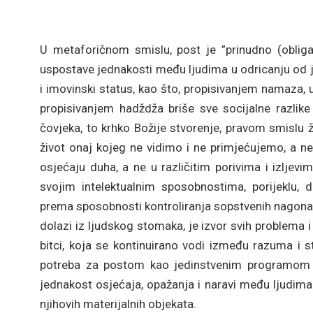
U metaforičnom smislu, post je ”prinudno (obliga
uspostave jednakosti među ljudima u odricanju od jela
i imovinski status, kao što, propisivanjem namaza,
propisivanjem hadždža briše sve socijalne razlike
čovjeka, to krhko Božije stvorenje, pravom smislu živ
život onaj kojeg ne vidimo i ne primjećujemo, a ne
osjećaju duha, a ne u različitim porivima i izljevim
svojim intelektualnim sposobnostima, porijeklu,
prema sposobnosti kontroliranja sopstvenih nagona 
dolazi iz ljudskog stomaka, je izvor svih problema 
bitci, koja se kontinuirano vodi između razuma i st
potreba za postom kao jedinstvenim programom o
jednakost osjećaja, opažanja i naravi među ljudima 
njihovih materijalnih objekata.