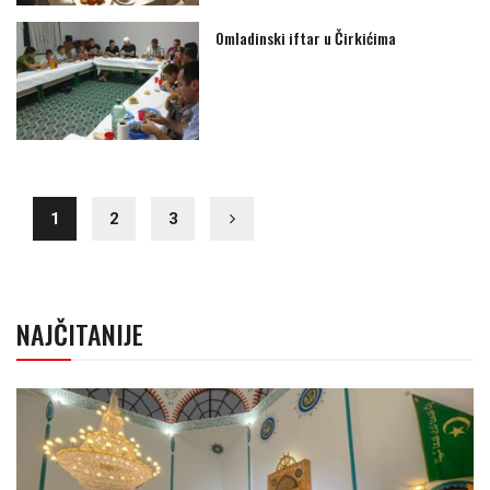
Omladinski iftar u Čirkićima
1
2
3
NAJČITANIJE