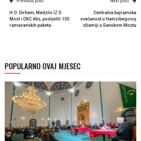
Previous post
Next post
H.O. Dirhem, Medzlis IZ S.
Centralna bajramska
Most i OKC Atis, podijelili 150
svečanost u Hamzibegovoj
ramazanskih paketa
džamiji u Sanskom Mostu
POPULARNO OVAJ MJESEC