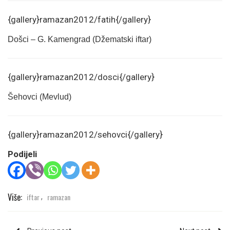
{gallery}ramazan2012/fatih{/gallery}
Došci – G. Kamengrad (Džematski iftar)
{gallery}ramazan2012/dosci{/gallery}
Šehovci (Mevlud)
{gallery}ramazan2012/sehovci{/gallery}
Podijeli
Više:
iftar
ramazan
,