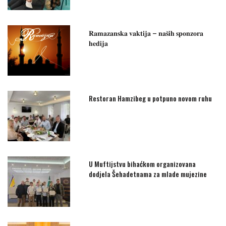
𝐑𝐚𝐦𝐚𝐳𝐚𝐧𝐬𝐤𝐚 𝐯𝐚𝐤𝐭𝐢𝐣𝐚 – 𝐧𝐚𝐬̌𝐢𝐡 𝐬𝐩𝐨𝐧𝐳𝐨𝐫𝐚
𝐡𝐞𝐝𝐢𝐣𝐚
Restoran Hamzibeg u potpuno novom ruhu
U Muftijstvu bihaćkom organizovana
dodjela Šehadetnama za mlade mujezine