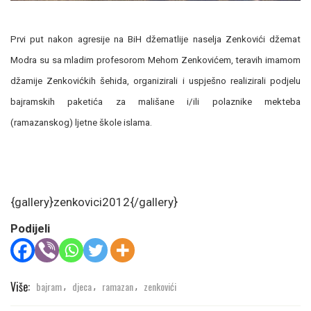
Prvi put nakon agresije na BiH džematlije naselja Zenkovići džemat
Modra su sa mladim profesorom Mehom Zenkovićem, teravih imamom
džamije Zenkovićkih šehida, organizirali i uspješno realizirali podjelu
bajramskih paketića za mališane i/ili polaznike mekteba
(ramazanskog) ljetne škole islama.
{gallery}zenkovici2012{/gallery}
Podijeli
Više:
bajram
djeca
ramazan
zenkovići
,
,
,