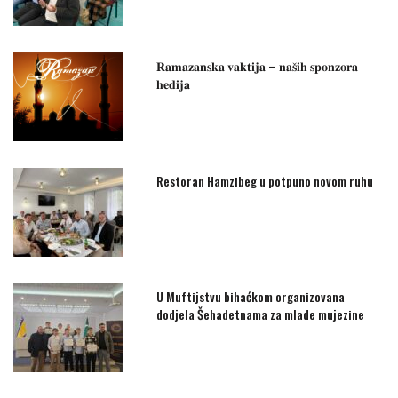
𝐑𝐚𝐦𝐚𝐳𝐚𝐧𝐬𝐤𝐚 𝐯𝐚𝐤𝐭𝐢𝐣𝐚 – 𝐧𝐚𝐬̌𝐢𝐡 𝐬𝐩𝐨𝐧𝐳𝐨𝐫𝐚
𝐡𝐞𝐝𝐢𝐣𝐚
Restoran Hamzibeg u potpuno novom ruhu
U Muftijstvu bihaćkom organizovana
dodjela Šehadetnama za mlade mujezine