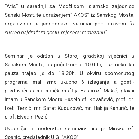
˝Atis˝ u saradnji sa Medžlisom Islamske zajednice
Sanski Most, te udruženjem˝ AKOS˝ iz Sanskog Mosta,
organizirao je jednodnevni seminar pod nazivom
˝U
susred najdražem gostu, mjesecu ramazanu˝.
Seminar je održan u Staroj gradskoj vijećnici u
Sanskom Mostu, sa početkom u 10:00h, i uz nekoliko
pauza trajao je do 19:30h. U okviru spomenutog
programa imali smo ukupno 6 izlaganja, a gosti-
predavači su bili: bihaćki muftija Hasan ef. Makić, glavni
imam u Sanskom Mostu Husein ef. Kovačević, prof. dr.
Izet Terzić, mr. Safet Kuduzović, mr. Hakija Kanurić, te
prof. Elvedin Pezić.
Uvodničar i moderator seminara bio je Mirsad ef.
Spahić, predsjednik U.G. ”AKOS”.