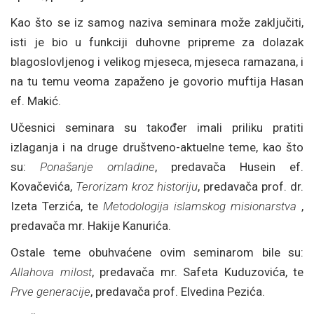
Kao što se iz samog naziva seminara može zaključiti,
isti je bio u funkciji duhovne pripreme za dolazak
blagoslovljenog i velikog mjeseca, mjeseca ramazana, i
na tu temu veoma zapaženo je govorio muftija Hasan
ef. Makić.
Učesnici seminara su također imali priliku pratiti
izlaganja i na druge društveno-aktuelne teme, kao što
su:
Ponašanje omladine
, predavača Husein ef.
Kovačevića,
Terorizam kroz historiju
, predavača prof. dr.
Izeta Terzića, te
Metodologija islamskog misionarstva
,
predavača mr. Hakije Kanurića.
Ostale teme obuhvaćene ovim seminarom bile su:
Allahova milost
, predavača mr. Safeta Kuduzovića, te
Prve generacije
, predavača prof. Elvedina Pezića.