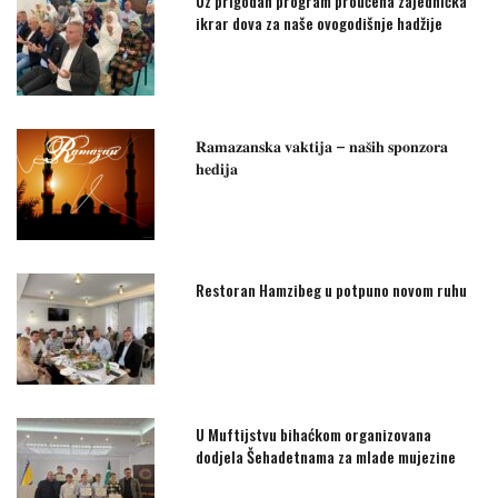
Uz prigodan program proučena zajednička
ikrar dova za naše ovogodišnje hadžije
𝐑𝐚𝐦𝐚𝐳𝐚𝐧𝐬𝐤𝐚 𝐯𝐚𝐤𝐭𝐢𝐣𝐚 – 𝐧𝐚𝐬̌𝐢𝐡 𝐬𝐩𝐨𝐧𝐳𝐨𝐫𝐚
𝐡𝐞𝐝𝐢𝐣𝐚
Restoran Hamzibeg u potpuno novom ruhu
U Muftijstvu bihaćkom organizovana
dodjela Šehadetnama za mlade mujezine