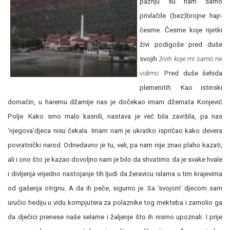
pažnju su nam samo
privlačile (bez)brojne hajr-
česme. Česme koje rijetki
živi podigoše pred duše
svojih
živih koje mi samo ne
vidimo.
Pred duše šehida
plemenitih. Kao istinski
domaćin, u haremu džamije nas je dočekao imam džemata Konjević
Polje. Kako smo malo kasnili, nastava je već bila završila, pa nas
‘njegova'djeca nisu čekala. Imam nam je ukratko ispričao kako devera
povratnički narod. Odnedavno je tu, veli, pa nam nije znao plaho kazati,
ali i ono što je kazao dovoljno nam je bilo da shvatimo da je svake hvale
i divljenja vrijedno nastojanje tih ljudi da žeravicu islama u tim krajevima
od gašenja otrgnu. A da ih peče, sigurno je. Sa ‘svojom’ djecom sam
uručio hediju u vidu kompjutera za polaznike tog mekteba i zamolio ga
da dječici prenese naše selame i žaljenje što ih nismo upoznali. I prije