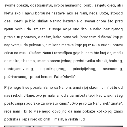
svome obrazu, dostojanstvu, svojoj neumornoj borbi, zavjetu djeci, ali i
kletvi ako li njenu borbu ne nastave, ako se Nani, nedaj Bože, štogod
desi. Ibretli je bilo slušati Nanino kazivanje o svemu onom što prati
njenu borbu da izmjesti iz svoje avlije ono što je neko bez njenog
pitanja tu postavio, o našim, kako Nana veli, ‘prodanim dušama’ koji je
nagovaraju da prihvati 2,5 miliona maraka koje joj iz RS-a nude i ostavi
crkvu na miru. Slušam Nanu i razmišljam gdje bi nam bio kraj da, među
onima koje biramo, imamo barem jednog predstavnika obrazli, hrabrog,
dostojanstvenog, nepotkupljivog, principijelnog, neumornog,
požrtvovanog…poput heroine Fate Orlović?!
Prije nego li se poselamismo sa Nanom, uručih joj skromnu miloštu od
nas i rekoh: „Nane, ovo je mala, ali od srca milošta tebi, kao znak našeg
poštovanja i podrške za sve što činiš.“ „Ovo je vo za Nanu, nek’ znate“,
reče nam i bi to više nego dovoljno da nam pokaže koliko joj znači
podrška i lijepa riječ običnih – malih, a velikih ljudi.