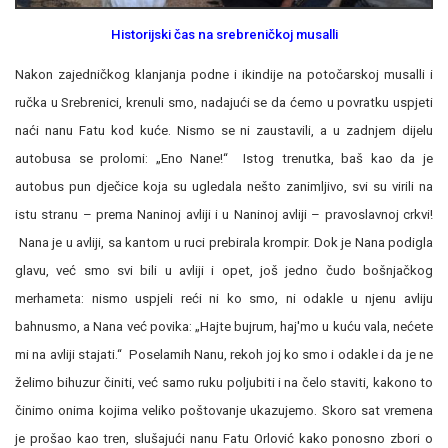
Historijski čas na srebreničkoj musalli
Nakon zajedničkog klanjanja podne i ikindije na potočarskoj musalli i
ručka u Srebrenici, krenuli smo, nadajući se da ćemo u povratku uspjeti
naći nanu Fatu kod kuće. Nismo se ni zaustavili, a u zadnjem dijelu
autobusa se prolomi: „Eno Nane!“ Istog trenutka, baš kao da je
autobus pun dječice koja su ugledala nešto zanimljivo, svi su virili na
istu stranu – prema Naninoj avliji i u Naninoj avliji – pravoslavnoj crkvi!
Nana je u avliji, sa kantom u ruci prebirala krompir. Dok je Nana podigla
glavu, već smo svi bili u avliji i opet, još jedno čudo bošnjačkog
merhameta: nismo uspjeli reći ni ko smo, ni odakle u njenu avliju
bahnusmo, a Nana već povika: „Hajte bujrum, haj'mo u kuću vala, nećete
mi na avliji stajati.“ Poselamih Nanu, rekoh joj ko smo i odakle i da je ne
želimo bihuzur činiti, već samo ruku poljubiti i na čelo staviti, kakono to
činimo onima kojima veliko poštovanje ukazujemo. Skoro sat vremena
je prošao kao tren, slušajući nanu Fatu Orlović kako ponosno zbori o