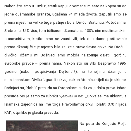
Nakon što smo u Tuzli zijaretili Kapiju opomene, mjesto na kojem su od
jedne dušmanske granate, ugašena 74 mlada života, zaputili smo se
prema mjestima velike tuge, patnje i bola: Diviču, Bratuncu, Potočarima,
Srebrenici. U Diviču, tom idiličnom džematu sa 100%-nim muslimanskim
stanovništvom, kratko smo se zaustavili, tek da odamo poštovanje
prema džamiji čije je mjesto bila zauzela pravoslavna crkva. Na Diviču i
divičkoj džamiji mi Bošnjaci smo možda najzornije osjetili gorčinu
evropske pravde – prema nama. Nakon što su Srbi bespravno 1996.
godine (nakon potpisivanja Dejtona!?), na temeljima džamije u
muslimanskom Diviču izgradili crkvu, nakon što nisu htjeli da je uklone,
Bošnjaci su, ‘dobili’ presudu na Evropskom sudu za ljudska prava. Ishod
presude bio je samo za rubriku
Vjerovali ili ne
: „Crkva se ima ukloniti, a
Islamska zajednica na ime toga Pravoslavnoj crkvi platiti 370 hiljada
KM“, otprilike je glasila presuda.
Na putu do Konjević Polja