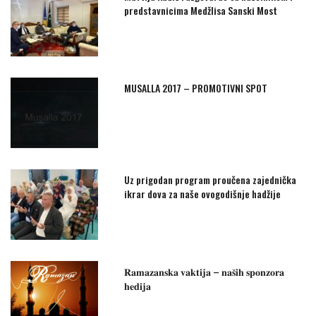
predstavnicima Medžlisa Sanski Most
MUSALLA 2017 – PROMOTIVNI SPOT
Uz prigodan program proučena zajednička
ikrar dova za naše ovogodišnje hadžije
𝐑𝐚𝐦𝐚𝐳𝐚𝐧𝐬𝐤𝐚 𝐯𝐚𝐤𝐭𝐢𝐣𝐚 – 𝐧𝐚𝐬̌𝐢𝐡 𝐬𝐩𝐨𝐧𝐳𝐨𝐫𝐚
𝐡𝐞𝐝𝐢𝐣𝐚