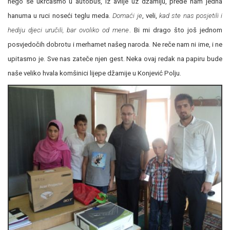
nego se ukrcasmo u autobus, iz avlije uz džamiju, pređe nam jedna
hanuma u ruci noseći teglu meda.
Domaći je
, veli,
kad ste nas posjetili i
hediju djeci uručili, bar ovoliko od mene
. Bi mi drago što još jednom
posvjedočih dobrotu i merhamet našeg naroda. Ne reče nam ni ime, i ne
upitasmo je. Sve nas zateče njen gest. Neka ovaj redak na papiru bude
naše veliko hvala komšinici lijepe džamije u Konjević Polju.