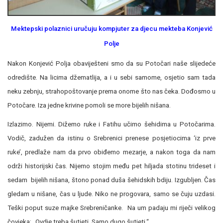
Mektepski polaznici uručuju kompjuter za djecu mekteba Konjević
Polje
Nakon Konjević Polja obaviješteni smo da su Potočari naše slijedeće
odredište. Na licima džematlija, a i u sebi samome, osjetio sam tada
neku zebnju, strahopoštovanje prema onome što nas čeka. Dođosmo u
Potočare. Iza jedne krivine pomoli se more bijelih nišana.
Izlazimo. Nijemi. Dižemo ruke i Fatihu učimo šehidima u Potočarima.
Vodič, zadužen da istinu o Srebrenici prenese posjetiocima ‘iz prve
ruke’, predlaže nam da prvo obiđemo mezarje, a nakon toga da nam
održi historijski čas. Nijemo stojim među pet hiljada stotinu trideset i
sedam bijelih nišana, štono ponad duša šehidskih bdiju. Izgubljen. Čas
gledam u nišane, čas u ljude. Niko ne progovara, samo se čuju uzdasi.
Teški poput suze majke Srebreničanke. Na um padaju mi riječi velikog
čovjeka: „Ovdje treba šutjeti. Samo dugo šutjeti.“