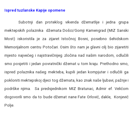
Ispred tuzlanske Kapije opomene
Subotnji dan proteklog vikenda džematlije i jedna grupa
mektepskih polaznika džemata Došci/Gornji Kamengrad (MIZ Sanski
Most) iskoristila je za zijaret Istočnoj Bosni, posebno šehidskom
Memorijalnom centru Potočari. Osim što nam je glavni cilj bio zijaretiti
mjesto najvećeg i najstravičnijeg zločina nad našim narodom, odlučili
smo posjetiti i jedan povratnički džemat u tom kraju. Prethodno smo,
ispred polaznika našeg mekteba, kupili jedan kompjuter i odlučili ga
pokloniti mektepskoj djeci tog džemata, kao znak naše ljubavi, pažnje i
podrške njima. Sa predsjednikom MIZ Bratunac, Admir ef. Velićom
dogovorili smo da to bude džemat nane Fate Orlović, dakle, Konjević
Polje.