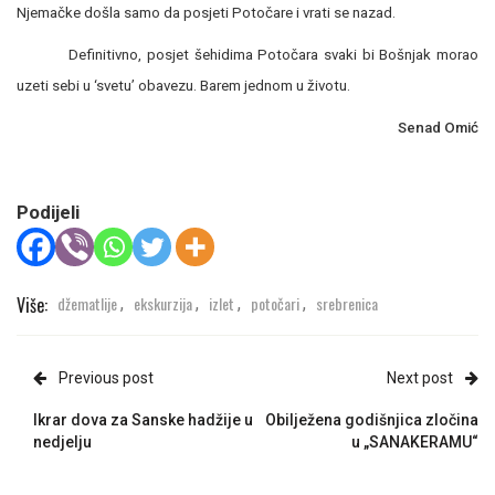
Njemačke došla samo da posjeti Potočare i vrati se nazad.
Definitivno, posjet šehidima Potočara svaki bi Bošnjak morao
uzeti sebi u ‘svetu’ obavezu. Barem jednom u životu.
Senad Omić
Podijeli
Više:
džematlije
ekskurzija
izlet
potočari
srebrenica
,
,
,
,
Previous post
Next post
Ikrar dova za Sanske hadžije u
Obilježena godišnjica zločina
nedjelju
u „SANAKERAMU“