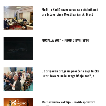
Muftija Kudić razgovarao sa načelnikom i
predstavnicima Medžlisa Sanski Most
MUSALLA 2017 – PROMOTIVNI SPOT
Uz prigodan program proučena zajednička
ikrar dova za naše ovogodišnje hadžije
𝐑𝐚𝐦𝐚𝐳𝐚𝐧𝐬𝐤𝐚 𝐯𝐚𝐤𝐭𝐢𝐣𝐚 – 𝐧𝐚𝐬̌𝐢𝐡 𝐬𝐩𝐨𝐧𝐳𝐨𝐫𝐚