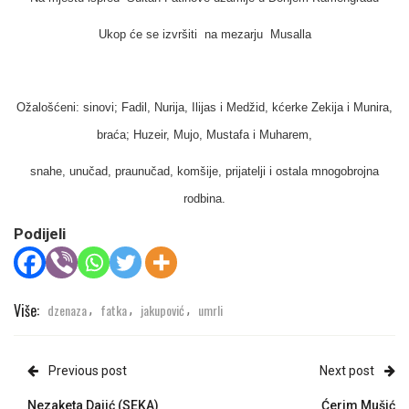
Ukop će se izvršiti na mezarju Musalla
Ožalošćeni: sinovi; Fadil, Nurija, Ilijas i Medžid, kćerke Zekija i Munira,
braća; Huzeir, Mujo, Mustafa i Muharem,
snahe, unučad, praunučad, komšije, prijatelji i ostala mnogobrojna
rodbina.
Podijeli
Više:
dzenaza
fatka
jakupović
umrli
,
,
,
Previous post
Next post
Nezaketa Dajić (SEKA)
Ćerim Mušić