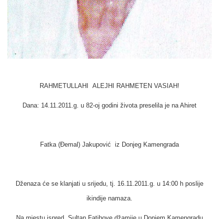
RAHMETULLAHI ALEJHI RAHMETEN VASIAH!
Dana: 14.11.2011.g. u 82-oj godini života preselila je na Ahiret
Fatka (Đemal) Jakupović iz Donjeg Kamengrada
Dženaza će se klanjati u srijedu, tj. 16.11.2011.g. u 14:00 h poslije
ikindije namaza.
Na mjestu ispred Sultan Fatihove džamije u Donjem Kamengradu