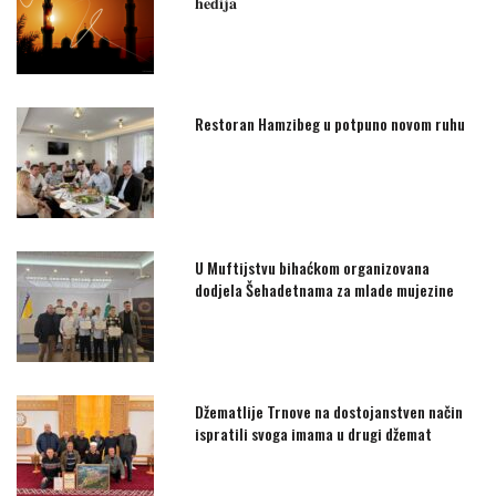
𝐡𝐞𝐝𝐢𝐣𝐚
Restoran Hamzibeg u potpuno novom ruhu
U Muftijstvu bihaćkom organizovana
dodjela Šehadetnama za mlade mujezine
Džematlije Trnove na dostojanstven način
ispratili svoga imama u drugi džemat