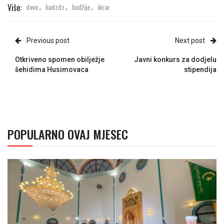
Više:
dova
hadzdz
hadžije
ikrar
,
,
,
Previous post
Next post
Otkriveno spomen obilježje
Javni konkurs za dodjelu
šehidima Husimovaca
stipendija
POPULARNO OVAJ MJESEC