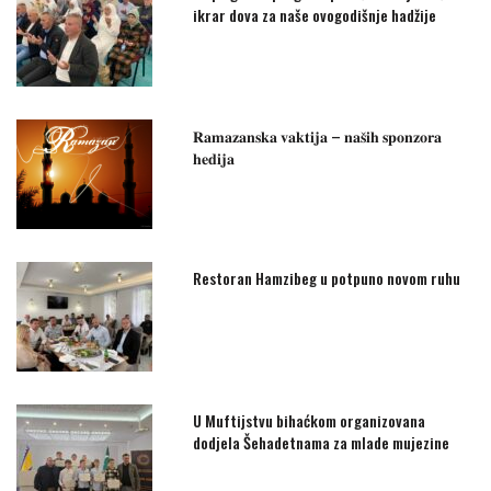
ikrar dova za naše ovogodišnje hadžije
𝐑𝐚𝐦𝐚𝐳𝐚𝐧𝐬𝐤𝐚 𝐯𝐚𝐤𝐭𝐢𝐣𝐚 – 𝐧𝐚𝐬̌𝐢𝐡 𝐬𝐩𝐨𝐧𝐳𝐨𝐫𝐚
𝐡𝐞𝐝𝐢𝐣𝐚
Restoran Hamzibeg u potpuno novom ruhu
U Muftijstvu bihaćkom organizovana
dodjela Šehadetnama za mlade mujezine