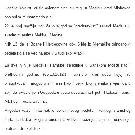
Hadžije koje su otisle avionom vec su stigli u Medinu, grad Allahovog
poslanika Muhammeda a.s.
22 je broj hadžija koji će ove godine “predstavljati” sanski Medžlis u
svetim mjestima Mekke i Medine.
Njih 13 ide iz Bosne i Hercegovine dok 5 ide iz Njemačke odnosno 4
bedela koja se već nalaze u Saudijskoj Arabiji.
Za sve njih je Medžlis islamske zajednice u Sanskom Mostu kao i
prethodnih godina, (05.10.2012.) upriličio ikrar dovu kojoj su
prisustvovali mnogobrojni imami kao i veliki broj vjernika i vjernica u
želji da Svevišnjem Gospodaru upute dovu za harli put i Hadždž mebrur
Allahovim odabranicima.
Prigodan vazu – nasihat, o veličini ovog ibadeta i velikog islamskog
šarta, hadždža, kog su prisutni s velikom pažnjom slušali, održao je
profesor dr. Izet Terzić.