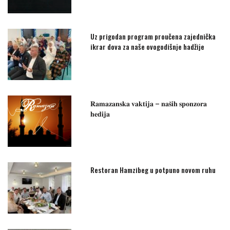
Uz prigodan program proučena zajednička
ikrar dova za naše ovogodišnje hadžije
𝐑𝐚𝐦𝐚𝐳𝐚𝐧𝐬𝐤𝐚 𝐯𝐚𝐤𝐭𝐢𝐣𝐚 – 𝐧𝐚𝐬̌𝐢𝐡 𝐬𝐩𝐨𝐧𝐳𝐨𝐫𝐚
𝐡𝐞𝐝𝐢𝐣𝐚
Restoran Hamzibeg u potpuno novom ruhu