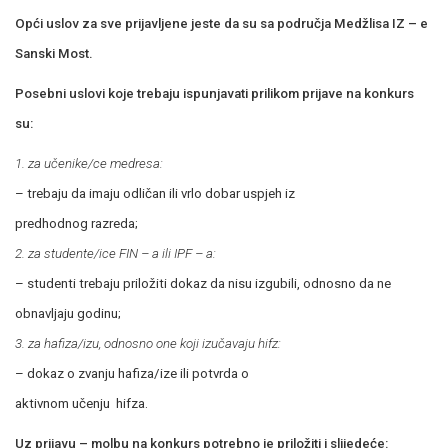
Opći uslov za sve prijavljene jeste da su sa područja Medžlisa IZ – e
Sanski Most.
Posebni uslovi koje trebaju ispunjavati prilikom prijave na konkurs
su:
1. za učenike/ce medresa:
– trebaju da imaju odličan ili vrlo dobar uspjeh iz
predhodnog razreda;
2. za studente/ice FIN – a ili IPF – a:
– studenti trebaju priložiti dokaz da nisu izgubili, odnosno da ne
obnavljaju godinu;
3. za hafiza/izu, odnosno one koji izučavaju hifz:
– dokaz o zvanju hafiza/ize ili potvrda o
aktivnom učenju hifza.
Uz prijavu – molbu na konkurs potrebno je priložiti i slijedeće: