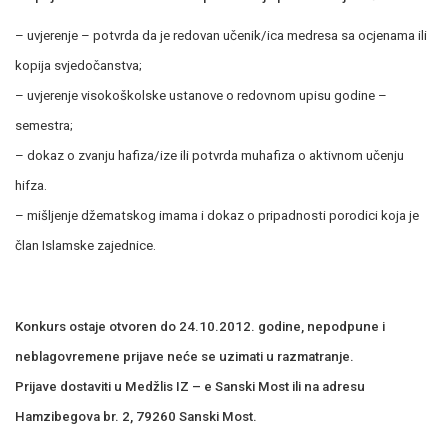
– uvjerenje – potvrda da je redovan učenik/ica medresa sa ocjenama ili
kopija svjedočanstva;
– uvjerenje visokoškolske ustanove o redovnom upisu godine –
semestra;
– dokaz o zvanju hafiza/ize ili potvrda muhafiza o aktivnom učenju
hifza.
– mišljenje džematskog imama i dokaz o pripadnosti porodici koja je
član Islamske zajednice.
Konkurs ostaje otvoren do 24.10.2012. godine, nepodpune i
neblagovremene prijave neće se uzimati u razmatranje.
Prijave dostaviti u Medžlis IZ – e Sanski Most ili na adresu
Hamzibegova br. 2, 79260 Sanski Most.