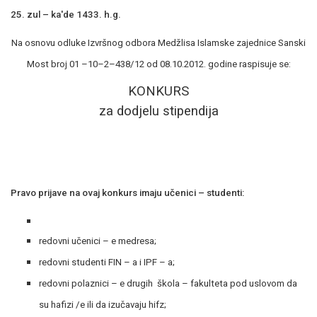
25. zul – ka'de 1433. h.g.
Na osnovu odluke Izvršnog odbora Medžlisa Islamske zajednice Sanski
Most broj 01 –10–2–438/12 od 08.10.2012. godine raspisuje se:
KONKURS
za dodjelu stipendija
Pravo prijave na ovaj konkurs imaju učenici – studenti:
redovni učenici – e medresa;
redovni studenti FIN – a i IPF – a;
redovni polaznici – e drugih škola – fakulteta pod uslovom da
su hafizi /e ili da izučavaju hifz;