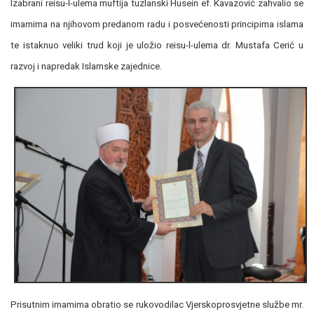
Izabrani reisu-l-ulema muftija tuzlanski Husein ef. Kavazović zahvalio se
imamima na njihovom predanom radu i posvećenosti principima islama
te istaknuo veliki trud koji je uložio reisu-l-ulema dr. Mustafa Cerić u
razvoj i napredak Islamske zajednice.
Prisutnim imamima obratio se rukovodilac Vjerskoprosvjetne službe mr.