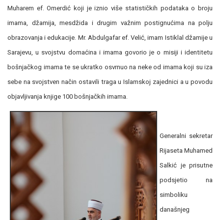
Muharem ef. Omerdić koji je iznio više statističkih podataka o broju
imama, džamija, mesdžida i drugim važnim postignućima na polju
obrazovanja i edukacije. Mr. Abdulgafar ef. Velić, imam Istiklal džamije u
Sarajevu, u svojstvu domaćina i imama govorio je o misiji i identitetu
bošnjačkog imama te se ukratko osvrnuo na neke od imama koji su iza
sebe na svojstven način ostavili traga u Islamskoj zajednici a u povodu
objavljivanja knjige 100 bošnjačkih imama.
Generalni sekretar
Rijaseta Muhamed
Salkić je prisutne
podsjetio na
simboliku
današnjeg