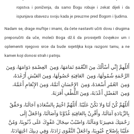
ropstva i poniženja, da samo Bogu robuje i zekat dijeli i da
ispunjava obavezu svoju kada je preuzme pred Bogom i ljudima.
Nadam se, drage muftije i imami, da ćete nastaviti učiti dovu i drugima
preporučiti da uče, moleći Boga dž.š da prosvijetli čovjekov um i
oplemeniti njegovo srce da bude svjetiljka koja razgoni tamu, a ne
kamen koji donosi strah i patnju.
أَللّهمَّ إِنِّي أسْألُكَ مِنَ النِّعْمَةِ تَمَامَهَا، وَمِنَ العِصْمَةِ دَوَامَهَا، وَمِنَ
الرَّحْمَةِ شُمُولَهَا، وَمِنَ العَافِيَةِ حُصُولَهَا، وَمِنَ العَيْشِ أَرْغَدَهُ،
وَمِنَ العُمُرِ أَسْعَدَهُ، وَمِنَ الإِحْسَانِ أتَمَّهُ، وَمِنَ الإِنْعَامِ أَعَمَّهُ،
وَمِنَ الفَضْلِ أَعْذَبَهُ، وَمِنَ اللُّطْفِ أَقرَبَهُ.
أَللّهُمَّ كُنْ لَنَا وَلا تَكُنْ عَلَيْنَا. أَللّهُمَّ اخْتِمْ بِالسَّعَادَةِ آجَالَنَا، وَحَقِّقْ
بِالزِّيَادَةِ آمَالَنَا، وأَقْرِنْ بِالعَافِيَةِ غُدُوَّنَا وَآصَالَنَا، وَاجْعَلْ إِلَى
رَحْمَتِكَ مَصِيرَنَا وَمَآلَنَا، وَاصْبُبْ سِجَالَ عَفْوِكَ عَلَى ذُنُوبِنَا، وَمُنَّ
علَيْنَا بِإِصْلاحِ عُيُوبِنَا، واجْعَلْ التَّقْوَى زَادَنَا، وَفِي دِينِكَ اجْتِهَادَنَا،