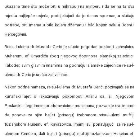
ukazana time što može biti u mihrabu i na minberu i da se na ta dva
mjesta najljepše osjeća, podsjećajući da je danas spreman, u slučaju
potrebe, biti imama u bilo kojem džematu i bilo kojem selu u Bosni i
Hercegovini.
Reisu-l-ulema dr. Mustafa Cerić je uručio prigodan poklon i zahvalnicu
Muharemu ef. Omerdiću zbog njegovog doprinosa Islamskoj zajednici.
Također, svim glavnim imamima na području Islamske zajednice reisu-l-
ulema dr. Cerić je uručio zahvalnice.
Nakon podne namaza, reisu-l-ulema dr. Mustafa Cerić, pozivajući se na
kur'anski ajet o iskazivanju pokornosti Allahu dž. š., Njegovom
Poslaniku i legitimnim predstavnicima muslimana, pozvao je sve imame
da ponove za njim bej'at (prisegu) izabranom reisu-l-ulemi muftiji
tuzlanskom Huseinu ef. Kavazoviću. Imami su, ponavljajući za reisu-l-
ulemom Cerićem, dali bej'at (prisegu) muftiji tuzlanskom Huseinu ef.