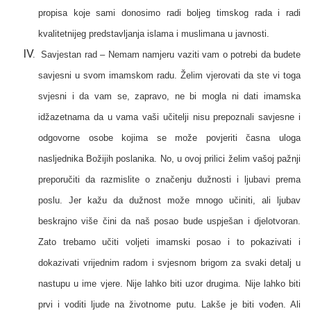
propisa koje sami donosimo radi boljeg timskog rada i radi
kvalitetnijeg predstavljanja islama i muslimana u javnosti.
Savjestan rad –
Nemam namjeru vaziti vam o potrebi da budete
savjesni u svom imamskom radu. Želim vjerovati da ste vi toga
svjesni i da vam se, zapravo, ne bi mogla ni dati imamska
idžazetnama da u vama vaši učitelji nisu prepoznali savjesne i
odgovorne osobe kojima se može povjeriti časna uloga
nasljednika Božijih poslanika. No, u ovoj prilici želim vašoj pažnji
preporučiti da razmislite o značenju dužnosti i ljubavi prema
poslu. Jer kažu da dužnost može mnogo učiniti, ali ljubav
beskrajno više čini da naš posao bude uspješan i djelotvoran.
Zato trebamo učiti voljeti imamski posao i to pokazivati i
dokazivati vrijednim radom i svjesnom brigom za svaki detalj u
nastupu u ime vjere. Nije lahko biti uzor drugima. Nije lahko biti
prvi i voditi ljude na životnome putu. Lakše je biti vođen. Ali