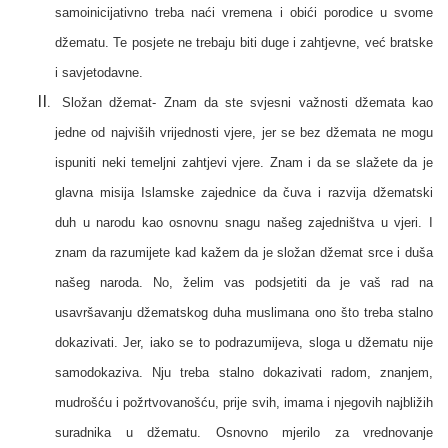
samoinicijativno treba naći vremena i obići porodice u svome
džematu. Te posjete ne trebaju biti duge i zahtjevne, već bratske
i savjetodavne.
Složan džemat-
Znam da ste svjesni važnosti džemata kao
jedne od najviših vrijednosti vjere, jer se bez džemata ne mogu
ispuniti neki temeljni zahtjevi vjere. Znam i da se slažete da je
glavna misija Islamske zajednice da čuva i razvija džematski
duh u narodu kao osnovnu snagu našeg zajedništva u vjeri. I
znam da razumijete kad kažem da je složan džemat srce i duša
našeg naroda. No, želim vas podsjetiti da je vaš rad na
usavršavanju džematskog duha muslimana ono što treba stalno
dokazivati. Jer, iako se to podrazumijeva, sloga u džematu nije
samodokaziva. Nju treba stalno dokazivati radom, znanjem,
mudrošću i požrtvovanošću, prije svih, imama i njegovih najbližih
suradnika u džematu. Osnovno mjerilo za vrednovanje