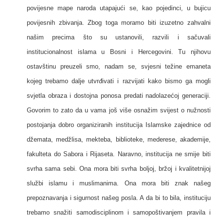
povijesne mape naroda utapajući se, kao pojedinci, u bujicu
povijesnih zbivanja. Zbog toga moramo biti izuzetno zahvalni
našim precima što su ustanovili, razvili i sačuvali
institucionalnost islama u Bosni i Hercegovini. Tu njihovu
ostavštinu preuzeli smo, nadam se, svjesni težine emaneta
kojeg trebamo dalje utvrđivati i razvijati kako bismo ga mogli
svjetla obraza i dostojna ponosa predati nadolazećoj generaciji.
Govorim to zato da u vama još više osnažim svijest o nužnosti
postojanja dobro organiziranih institucija Islamske zajednice od
džemata, medžlisa, mekteba, biblioteke, mederese, akademije,
fakulteta do Sabora i Rijaseta. Naravno, institucija ne smije biti
svrha sama sebi. Ona mora biti svrha boljoj, bržoj i kvalitetnijoj
službi islamu i muslimanima. Ona mora biti znak našeg
prepoznavanja i sigurnost našeg posla. A da bi to bila, instituciju
trebamo snažiti samodisciplinom i samopoštivanjem pravila i