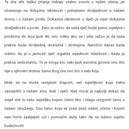
Ta dva vrlo teška pitanja trebaju stalno zvoniti u našim ušima, jer
obavezuju na dokazivu iskrenost i primjerenu dosljednost u našem
životu i u našem poslu. Dokaziva iskrenost u riječi je uvjet dokazive
dosljednosti u poslu. Zato je važno da naša riječ bude jasna, uvjerljiva i
prodorna do srca ljudi. Ali, isto toliko ako ne i više, važno je da naša
praksa bude dosljedna, dostatna i dostupna. Naročito danas kada
vidimo da je u javnosti riječ izgubila vrijednost istinitosti i kada je
praksa nedostatna. To je stoga što neki ljudi jezicima govore ono što
nije u njihovim srcima. Samo Bog zna ono što u sebi kriju.
Mrak se ne može rastjerati štapom, već svjetiljkom koja treba
zasvijetliti u našem srcu, duši i riječi. Naš moral je najbolji dokaz da
svijet vidi tu našu svjetiljku kojom ćemo tiho i blago razgoniti tamu u
našem okruženju. Onu tamo koja se pravi pred našim očima i kojom
nam hoće zaslijepiti oči i pomračiti dušu tako da ne vidimo svjetlo
budućnosti.