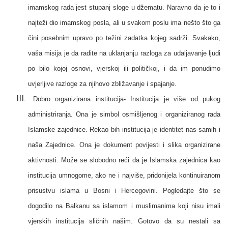
imamskog rada jest stupanj sloge u džematu. Naravno da je to i
najteži dio imamskog posla, ali u svakom poslu ima nešto što ga
čini posebnim upravo po težini zadatka kojeg sadrži. Svakako,
vaša misija je da radite na uklanjanju razloga za udaljavanje ljudi
po bilo kojoj osnovi, vjerskoj ili političkoj, i da im ponudimo
uvjerljive razloge za njihovo zbližavanje i spajanje.
Dobro organizirana institucija-
Institucija je više od pukog
administriranja. Ona je simbol osmišljenog i organiziranog rada
Islamske zajednice. Rekao bih institucija je identitet nas samih i
naša Zajednice. Ona je dokument povijesti i slika organizirane
aktivnosti. Može se slobodno reći da je Islamska zajednica kao
institucija umnogome, ako ne i najviše, pridonijela kontinuiranom
prisustvu islama u Bosni i Hercegovini. Pogledajte što se
dogodilo na Balkanu sa islamom i muslimanima koji nisu imali
vjerskih institucija sličnih našim. Gotovo da su nestali sa