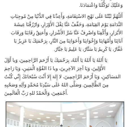
وَعَلَيْكَ تَوَكُّلَنَا وَاعْتمَادَنَا.
أَللّهُمَّ ثَبِّتْنَا عَلَى نَهْجِ الاسْتِقَامَةِ، وَأَعِذْنَا فِي الدُّنْيَا مِنْ مُوجِبَاتِ
النَّدَامَةِ يَوْمَ القِيَامَةِ، وَخَفِّفْ عَنَّا ثِقْلَ الأَوْزَارِ، وَارْزُقْنَا عِيشَةَ
الأَبْرَارِ، وَأَكْفِنَا وَاصْرِفْ عَنَّا شَرَّ الأَشْرَارِ، وَأَعتِقْ رِقَابَنَا وَرِقَابَ
آبَائِنَا وَأُمَّهَاتِنَا وَإِخْوَانِنَا وَأَخَوَاتِنَا مِنَ النَّارِ، بِرَحْمَتِكَ يَا عَزِيزُ يَا
غَفَّارُ، يَا كَرِيمُ يَا سَتَّارُ، يَا عَلِيمُ يَا جَبَّارُ.
يَا أَللهُ يَا أَللهُ يَا أَللهُ، بِرَحْمَتِكَ يَا أَرْحَمَ الرَّاحِمِينَ، وَيا أَوَّلَ
الأَوَّلِينَ، وَيَا آخِرَ الآخِرِينَ، ويا ذَا القُوَّةِ الْمَتِينِ، وَيَا رَاحِمَ
المَسَاكِينِ، وَيَا أَرْحَمَ الرَّاحِمِينَ، لا إِلهَ إِلا أَنْتَ سُبْحَانَكَ إِنِّي كُنْتُ
مِنَ الظَّالِمِينَ. وَصَلَّى اللهُ عَلَى سَيِّدِنَا مُحَمَّدٍ وَآلِهِ وَصَحْبِهِ
أَجْمَعِينَ، وَالْحَمْدُ للهِ رَبِّ الْعَالَمِينَ.