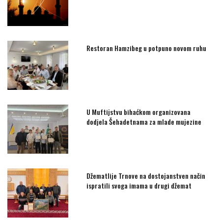
Restoran Hamzibeg u potpuno novom ruhu
U Muftijstvu bihaćkom organizovana
dodjela Šehadetnama za mlade mujezine
Džematlije Trnove na dostojanstven način
ispratili svoga imama u drugi džemat