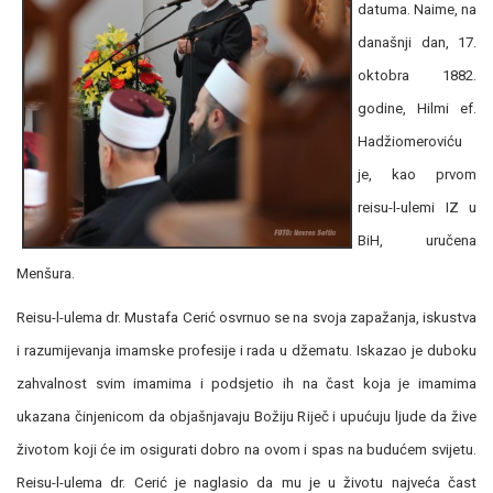
datuma. Naime, na
današnji dan, 17.
oktobra 1882.
godine, Hilmi ef.
Hadžiomeroviću
je, kao prvom
reisu-l-ulemi IZ u
BiH, uručena
Menšura.
Reisu-l-ulema dr. Mustafa Cerić osvrnuo se na svoja zapažanja, iskustva
i razumijevanja imamske profesije i rada u džematu. Iskazao je duboku
zahvalnost svim imamima i podsjetio ih na čast koja je imamima
ukazana činjenicom da objašnjavaju Božiju Riječ i upućuju ljude da žive
životom koji će im osigurati dobro na ovom i spas na budućem svijetu.
Reisu-l-ulema dr. Cerić je naglasio da mu je u životu najveća čast