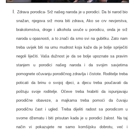
Zdrava porodica-
Srž našeg naroda je u porodici. Da bi narod bio
snažan, njegova srž mora biti zdrava, Ako se crv nevjerstva,
brakolomstva, droge i alkohola uvuče u porodicu, onda je srž
naroda u opasnosti, a to znači da smo svi na gubitku. Zato nam
treba uvijek biti na umu mudrost koja kaže da je bolje spriječiti
negoli liječiti. Vaša dužnost je da se bolje upoznate sa pravim
stanjem u porodici našeg naroda i da svojim savjetima
pomognete očuvanju porodičnog zdravlja i čistote. Roditelje treba
poticati da brinu o svojoj djeci, a djecu treba poučavati da
poštuju svoje roditelje. Očeve treba hrabriti da ispunjavaju
porodične obaveze, a majkama treba pomoći da čuvaju
porodičnu čast i ugled. Treba dijeliti radost sa porodicom u
svome džematu i biti prisutan kada je u porodici žalost. Na taj
način vi pokazujete ne samo komšijsku dobrotu, već i