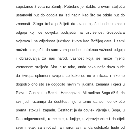
supstance života na Zemlji. Potrebno je, dakle, u ovom stoljeću
ustanoviti put do odgoja na isti način kao što se otkrio put do
znanosti. Stoga treba poželjeti da ovo stoljeće bude u znaku
odgoja koji će čovjeka podsjetiti na uzvišenost Gospodara
svjetova i na vrijednost ljudskog života kao Božijeg dara. I sami
možete zaključiti da sam vam posebno istaknuo važnost odgoja
i obrazovanja za naš narod, važnost koja se može mjeriti
vremenom stoljeća. Ako je to tako, onda neka naša dova bude
da Evropa oplemeni svoje srce kako se ne bi nikada i nikome
dogodilo ono što se dogodilo nevinim ljudima, ženama i djeci u
Plavu i Gusinju i u Bosni i Hercegovini. Mi molimo Boga dž.š, da
svi ljudi razumiju da čestitost nije u tome da se lice okreće
prema istoku ili zapadu. Čestitost je da čovjek vjeruje u Boga, u
Dan odgovornosti, u meleke, u knjige, u vjerovjesnike i da dijeli
svoj imetak sa siročadima i siromasima, da oslobađa ljude od