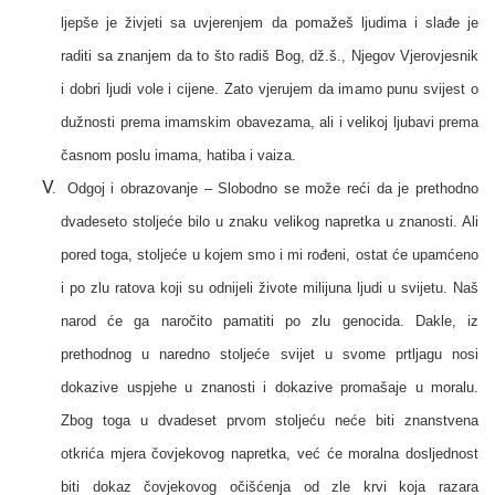
ljepše je živjeti sa uvjerenjem da pomažeš ljudima i slađe je
raditi sa znanjem da to što radiš Bog, dž.š., Njegov Vjerovjesnik
i dobri ljudi vole i cijene. Zato vjerujem da imamo punu svijest o
dužnosti prema imamskim obavezama, ali i velikoj ljubavi prema
časnom poslu imama, hatiba i vaiza.
Odgoj i obrazovanje –
Slobodno se može reći da je prethodno
dvadeseto stoljeće bilo u znaku velikog napretka u znanosti. Ali
pored toga, stoljeće u kojem smo i mi rođeni, ostat će upamćeno
i po zlu ratova koji su odnijeli živote milijuna ljudi u svijetu. Naš
narod će ga naročito pamatiti po zlu genocida. Dakle, iz
prethodnog u naredno stoljeće svijet u svome prtljagu nosi
dokazive uspjehe u znanosti i dokazive promašaje u moralu.
Zbog toga u dvadeset prvom stoljeću neće biti znanstvena
otkrića mjera čovjekovog napretka, već će moralna dosljednost
biti dokaz čovjekovog očišćenja od zle krvi koja razara