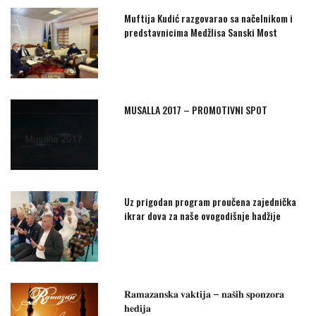
Muftija Kudić razgovarao sa načelnikom i
predstavnicima Medžlisa Sanski Most
MUSALLA 2017 – PROMOTIVNI SPOT
Uz prigodan program proučena zajednička
ikrar dova za naše ovogodišnje hadžije
𝐑𝐚𝐦𝐚𝐳𝐚𝐧𝐬𝐤𝐚 𝐯𝐚𝐤𝐭𝐢𝐣𝐚 – 𝐧𝐚𝐬̌𝐢𝐡 𝐬𝐩𝐨𝐧𝐳𝐨𝐫𝐚
𝐡𝐞𝐝𝐢𝐣𝐚