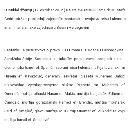
U Istiklal džamiji (17. oktobar 2012.) u Sarajevu reisu-l-ulema dr. Mustafa
Cerić održao posljednji zajednički sastanak u svojstvu reisu-l-uleme s
imamima Islamske zajednice u Bosni i Hercegovini.
Sastanku je prisustvovalo preko 1000 imama iz Bosne i Hercegovine i
Sandžaka-Srbije. Sastanku su također prisustvovali zamjenik reisu-l-
uleme hafiz Ismet ef. Spahić, izabrani reisu-l-ulema muftija tuzlanski mr.
Husein ef. Kavazović, generalni sekretar Rijaseta Muhamed Salkić,
rukovodilac Vjerskoprosvjetne službe Rijaseta mr. Muharem ef.
Omerdić, muftija bihaćki Hasan ef. Makić, muftija banjalučki Edhem ef.
Čamdžić, muftija goraždanski Hamed ef. Efendić, muftija mostarski
Seid ef. Smajkić, glavni muftija IZ u Srbiji Muamer ef. Zukorlić te vojni
muftija Ismail ef. Smajlović.