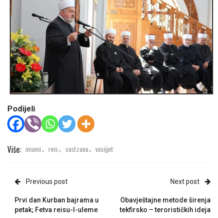
Podijeli
Više:
imami
reis
sastzana
vasijjet
,
,
,
Previous post
Next post
Prvi dan Kurban bajrama u
Obavještajne metode širenja
petak; Fetva reisu-l-uleme
tekfirsko – terorističkih ideja