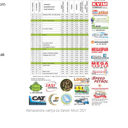
kom
nak
Ramazanska vaktija za Sanski Most 2021