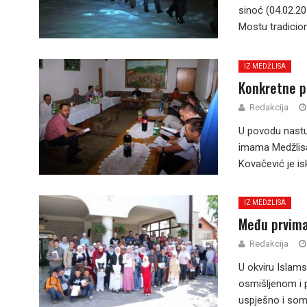
sinoć (04.02.2
Mostu tradicion
IZ MEDŽLISA
Konkretne p
Redakcija
U povodu nastu
imama Medžlisa
Kovačević je is
IZ MEDŽLISA
Među prvim
Redakcija
U okviru Islam
osmišljenom i 
uspješno i somo