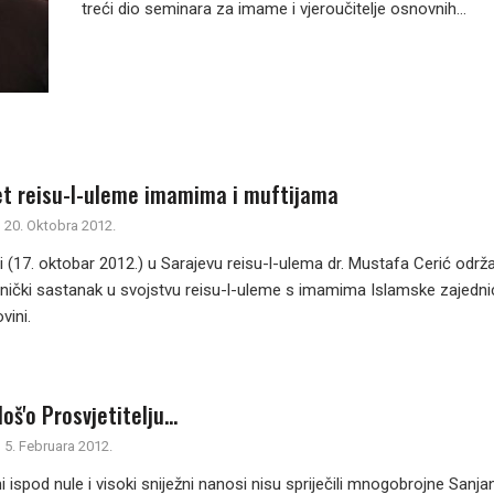
treći dio seminara za imame i vjeroučitelje osnovnih...
jet reisu-l-uleme imamima i muftijama
20. Oktobra 2012.
iji (17. oktobar 2012.) u Sarajevu reisu-l-ulema dr. Mustafa Cerić održ
dnički sastanak u svojstvu reisu-l-uleme s imamima Islamske zajedni
vini.
oš'o Prosvjetitelju…
5. Februara 2012.
 ispod nule i visoki sniježni nanosi nisu spriječili mnogobrojne Sanja