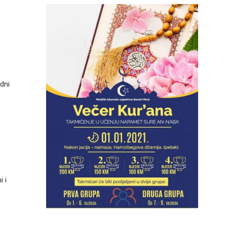
dni
 i