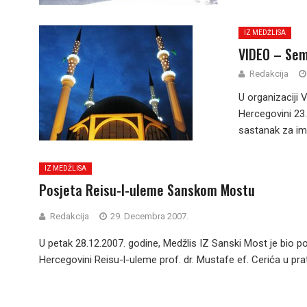
IZ MEDŽLISA
VIDEO – Sem
Redakcija
U organizaciji 
Hercegovini 23
sastanak za ima
IZ MEDŽLISA
Posjeta Reisu-l-uleme Sanskom Mostu
Redakcija
29. Decembra 2007.
U petak 28.12.2007. godine, Medžlis IZ Sanski Most je bio
Hercegovini Reisu-l-uleme prof. dr. Mustafe ef. Cerića u pr