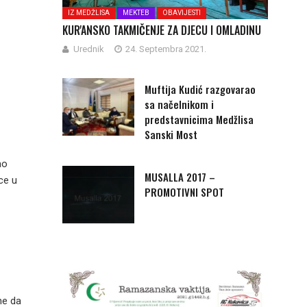
IZ MEDŽLISA
MEKTEB
OBAVIJESTI
KUR'ANSKO TAKMIČENJE ZA DJECU I OMLADINU
Urednik
24. Septembra 2021.
Muftija Kudić razgovarao
sa načelnikom i
predstavnicima Medžlisa
Sanski Most
ao
MUSALLA 2017 –
ce u
PROMOTIVNI SPOT
ne da