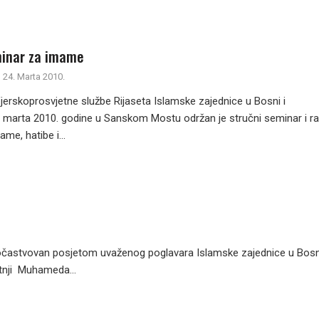
inar za imame
24. Marta 2010.
Vjerskoprosvjetne službe Rijaseta Islamske zajednice u Bosni i
. marta 2010. godine u Sanskom Mostu održan je stručni seminar i ra
me, hatibe i...
 počastvovan posjetom uvaženog poglavara Islamske zajednice u Bosni
atnji Muhameda...