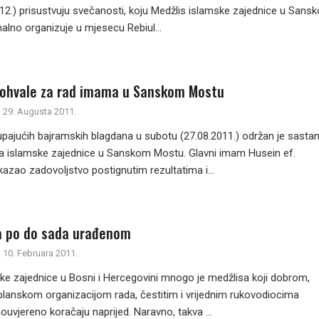
012.) prisustvuju svečanosti, koju Medžlis islamske zajednice u Sans
alno organizuje u mjesecu Rebiul...
ohvale za rad imama u Sanskom Mostu
29. Augusta 2011.
pajućih bajramskih blagdana u subotu (27.08.2011.) održan je sasta
 islamske zajednice u Sanskom Mostu. Glavni imam Husein ef.
kazao zadovoljstvo postignutim rezultatima i...
a po do sada urađenom
10. Februara 2011.
ske zajednice u Bosni i Hercegovini mnogo je medžlisa koji dobrom,
planskom organizacijom rada, čestitim i vrijednim rukovodiocima
uvjereno koračaju naprijed. Naravno, takva ...