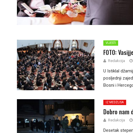
VIJESTI
FOTO: Vasij
Redakcija
U Istiklal džam
posljednji zaje
Bosni i Hercego
IZ MEDŽLISA
Dobro nam d
Redakcija
Desetak stepeni