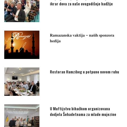
ikrar dova za naše ovogodišnje hadžije
𝐑𝐚𝐦𝐚𝐳𝐚𝐧𝐬𝐤𝐚 𝐯𝐚𝐤𝐭𝐢𝐣𝐚 – 𝐧𝐚𝐬̌𝐢𝐡 𝐬𝐩𝐨𝐧𝐳𝐨𝐫𝐚
𝐡𝐞𝐝𝐢𝐣𝐚
Restoran Hamzibeg u potpuno novom ruhu
U Muftijstvu bihaćkom organizovana
dodjela Šehadetnama za mlade mujezine