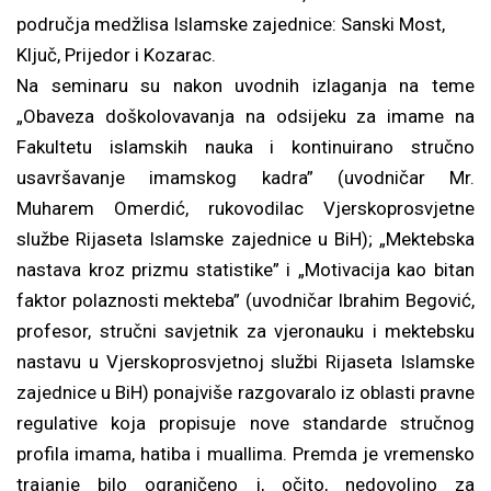
područja medžlisa Islamske zajednice: Sanski Most,
Ključ, Prijedor i Kozarac.
Na seminaru su nakon uvodnih izlaganja na teme
„Obaveza doškolovavanja na odsijeku za imame na
Fakultetu islamskih nauka i kontinuirano stručno
usavršavanje imamskog kadra” (uvodničar Mr.
Muharem Omerdić, rukovodilac Vjerskoprosvjetne
službe Rijaseta Islamske zajednice u BiH); „Mektebska
nastava kroz prizmu statistike” i „Motivacija kao bitan
faktor polaznosti mekteba” (uvodničar Ibrahim Begović,
profesor, stručni savjetnik za vjeronauku i mektebsku
nastavu u Vjerskoprosvjetnoj službi Rijaseta Islamske
zajednice u BiH) ponajviše razgovaralo iz oblasti pravne
regulative koja propisuje nove standarde stručnog
profila imama, hatiba i muallima. Premda je vremensko
trajanje bilo ograničeno i, očito, nedovoljno za