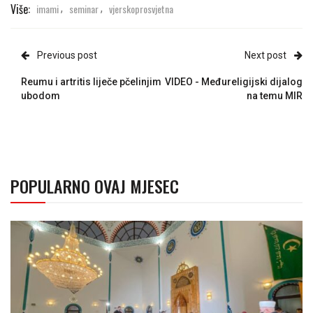
Više:
imami
seminar
vjerskoprosvjetna
,
,
Previous post
Next post
Reumu i artritis liječe pčelinjim
VIDEO - Međureligijski dijalog
ubodom
na temu MIR
POPULARNO OVAJ MJESEC