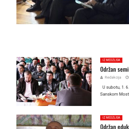
IZ MEDŽLISA
Održan semi
Redakcija
U subotu, 1. 6
Sanskom Mostu o
IZ MEDŽLISA
Održan eduk