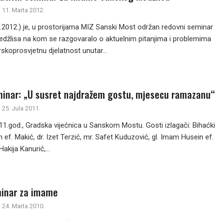
11. Marta 2012.
3.2012.) je, u prostorijama MIZ Sanski Most održan redovni seminar
žlisa na kom se razgovaralo o aktuelnim pitanjima i problemima
skoprosvjetnu djelatnost unutar...
minar: „U susret najdražem gostu, mjesecu ramazanu“
25. Jula 2011.
11.god., Gradska vijećnica u Sanskom Mostu. Gosti izlagači: Bihaćki
 ef. Makić, dr. Izet Terzić, mr. Safet Kuduzović, gl. Imam Husein ef.
akija Kanurić,...
inar za imame
24. Marta 2010.