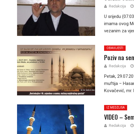
Redakcija
U srijedu (07.0
imama ovog Med
vezanim za vjer
OBAVIJESTI
Poziv na se
Redakcija
Petak, 29.07.20
muftija – Hasan
Kovačević, mr. H
IZ MEDŽLISA
VIDEO – Sem
Redakcija