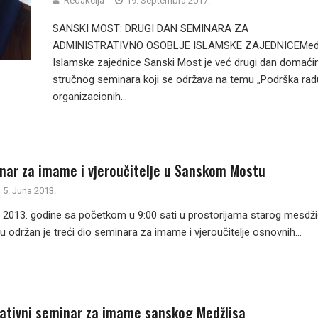
Redakcija
19. Septembra 2017.
SANSKI MOST: DRUGI DAN SEMINARA ZA
ADMINISTRATIVNO OSOBLJE ISLAMSKE ZAJEDNICEMedž
Islamske zajednice Sanski Most je već drugi dan domaći
stručnog seminara koji se održava na temu „Podrška rad
organizacionih...
nar za imame i vjeroučitelje u Sanskom Mostu
5. Juna 2013.
. 2013. godine sa početkom u 9:00 sati u prostorijama starog mesdži
držan je treći dio seminara za imame i vjeroučitelje osnovnih...
ativni seminar za imame sanskog Medžlisa