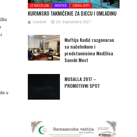
IZ MEDŽLISA
MEKTEB
OBAVIJESTI
KUR'ANSKO TAKMIČENJE ZA DJECU I OMLADINU
lis
Urednik
24. Septembra 2021.
n
u
Muftija Kudić razgovarao
sa načelnikom i
predstavnicima Medžlisa
Sanski Most
MUSALLA 2017 –
PROMOTIVNI SPOT
da u