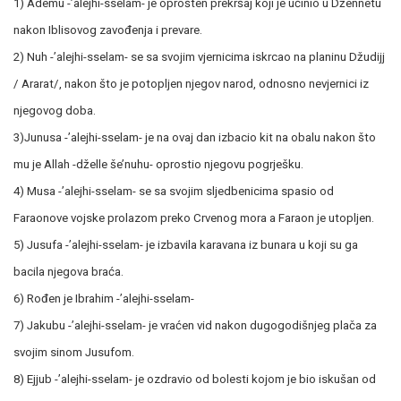
1) Ademu -’alejhi-sselam- je oprošten prekršaj koji je učinio u Džennetu
nakon Iblisovog zavođenja i prevare.
2) Nuh -’alejhi-sselam- se sa svojim vjernicima iskrcao na planinu Džudijj
/ Ararat/, nakon što je potopljen njegov narod, odnosno nevjernici iz
njegovog doba.
3)Junusa -’alejhi-sselam- je na ovaj dan izbacio kit na obalu nakon što
mu je Allah -dželle še’nuhu- oprostio njegovu pogrješku.
4) Musa -’alejhi-sselam- se sa svojim sljedbenicima spasio od
Faraonove vojske prolazom preko Crvenog mora a Faraon je utopljen.
5) Jusufa -’alejhi-sselam- je izbavila karavana iz bunara u koji su ga
bacila njegova braća.
6) Rođen je Ibrahim -’alejhi-sselam-
7) Jakubu -’alejhi-sselam- je vraćen vid nakon dugogodišnjeg plača za
svojim sinom Jusufom.
8) Ejjub -’alejhi-sselam- je ozdravio od bolesti kojom je bio iskušan od