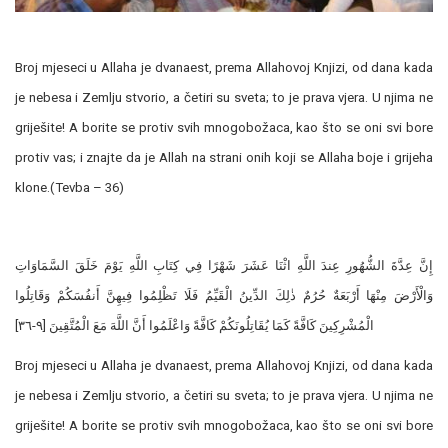
Broj mjeseci u Allaha je dvanaest, prema Allahovoj Knjizi, od dana kada
je nebesa i Zemlju stvorio, a četiri su sveta; to je prava vjera. U njima ne
griješite! A borite se protiv svih mnogobožaca, kao što se oni svi bore
protiv vas; i znajte da je Allah na strani onih koji se Allaha boje i grijeha
klone.(Tevba – 36)
إِنَّ عِدَّةَ الشُّهُورِ عِندَ اللَّهِ اثْنَا عَشَرَ شَهْرًا فِي كِتَابِ اللَّهِ يَوْمَ خَلَقَ السَّمَاوَاتِ
وَالْأَرْضَ مِنْهَا أَرْبَعَةٌ حُرُمٌ ذٰلِكَ الدِّينُ الْقَيِّمُ فَلَا تَظْلِمُوا فِيهِنَّ أَنفُسَكُمْ وَقَاتِلُوا
الْمُشْرِكِينَ كَافَّةً كَمَا يُقَاتِلُونَكُمْ كَافَّةً وَاعْلَمُوا أَنَّ اللَّهَ مَعَ الْمُتَّقِينَ ‌[٩-٣٦]
Broj mjeseci u Allaha je dvanaest, prema Allahovoj Knjizi, od dana kada
je nebesa i Zemlju stvorio, a četiri su sveta; to je prava vjera. U njima ne
griješite! A borite se protiv svih mnogobožaca, kao što se oni svi bore