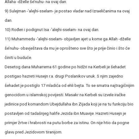
Allaha -dželle še’nuhu- na ovaj dan.
9) Sulejman -’alejhi-sselam- je postao vladar nad Izraeličanima na ovaj
dan.
10) Rođen i podignut Isa -’alejhi-sselam- na ovaj dan.
11) Muhammedu -’alejhi-sselam- objavljen ajet u kome ga Allah -dželle
še’nuhu- obavještava da mu je oprošteno sve što je prije činio i što će
činiti u buduće.
Desetog dana Muharrema 61 godine po hidžri na Kerbeli je šehadet
postigao hazreti Husejn r.a. drugi Poslanikov unuk. S njim zajedno
šehadet je postiglo 17 mladića od ehli bejta. To se smatra najtragičnijim
genocidom u islamskoj povijesti. Masakr na Kerbeli su izvele iračke
jedinice pod komandom Ubejdullaha ibn Zijada koji je na tu funkciju bio
postavljen od tadašnjeg halife Jezida ibn Muavije. Hazreti Husejn je
primjer žrtve i hrabrosti na putu borbe za istinu. On nije htio da pogne
glavu pred Jezidovom tiranijom.