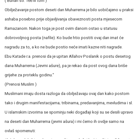
( Buhari str. 166 III tom )
Obilježavanje postom deseti dan Muharrema je bilo uobičajeno u praksi
ashaba posebno prije objavljivanja obaveznosti posta mjesecom
Ramazanom. Nakon toga je post ovim danom ostao u statusu
dobrovoljnog posta (nafile). Ko bude htio postiti ovaj dan imat će
nagradu za to, a ko ne bude postio neće imati kazne niti nagrade.
Ebu Katade r.a. prenosi da je upitan Allahov Poslanik o postu desetog
dana Muharrema (Jevmi ašure), pa je rekao da post ovog dana briše
grijehe za proteklu godinu.“
(Prenosi Muslim )
Muslimani imaju dosta razloga da obilježavaju ovaj dan kako postom
tako i drugim manifestacijama; tribinama, predavanjima, mevludima i sl.
U islamskim izvorima se spominju neki događaji koji su se desili upravo
na deseti dan Muharrema (jevmi ašura) i mi ćemo ih ovdje samo na
ovlaš spomenuti: