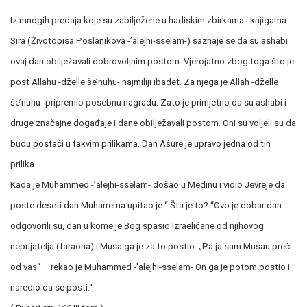
Iz mnogih predaja koje su zabilježene u hadiskim zbirkama i knjigama
Sira (Životopisa Poslanikova -’alejhi-sselam-) saznaje se da su ashabi
ovaj dan obilježavali dobrovoljnim postom. Vjerojatno zbog toga što je
post Allahu -dželle še’nuhu- najmiliji ibadet. Za njega je Allah -dželle
še’nuhu- pripremio posebnu nagradu. Zato je primjetno da su ashabi i
druge značajne događaje i dane obilježavali postom. Oni su voljeli su da
budu postači u takvim prilikama. Dan Ašure je upravo jedna od tih
prilika.
Kada je Muhammed -’alejhi-sselam- došao u Medinu i vidio Jevreje da
poste deseti dan Muharrema upitao je “ Šta je to? “Ovo je dobar dan-
odgovorili su, dan u kome je Bog spasio Izraelićane od njihovog
neprijatelja (faraona) i Musa ga je za to postio. „Pa ja sam Musau preči
od vas“ – rekao je Muhammed -’alejhi-sselam- On ga je potom postio i
naredio da se posti.“