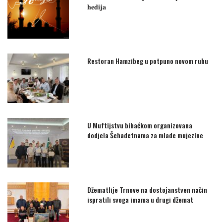
𝐡𝐞𝐝𝐢𝐣𝐚
Restoran Hamzibeg u potpuno novom ruhu
U Muftijstvu bihaćkom organizovana
dodjela Šehadetnama za mlade mujezine
Džematlije Trnove na dostojanstven način
ispratili svoga imama u drugi džemat