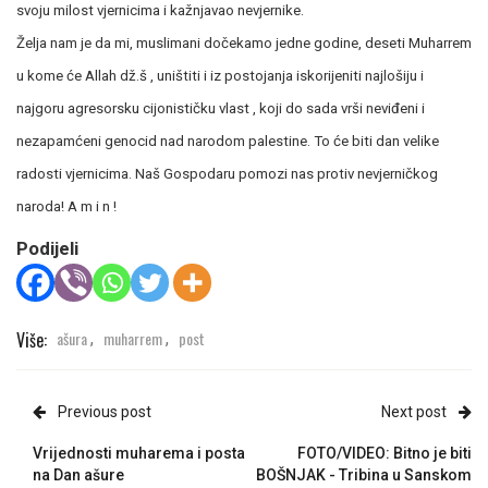
svoju milost vjernicima i kažnjavao nevjernike.
Želja nam je da mi, muslimani dočekamo jedne godine, deseti Muharrem
u kome će Allah dž.š , uništiti i iz postojanja iskorijeniti najlošiju i
najgoru agresorsku cijonističku vlast , koji do sada vrši neviđeni i
nezapamćeni genocid nad narodom palestine. To će biti dan velike
radosti vjernicima. Naš Gospodaru pomozi nas protiv nevjerničkog
naroda! A m i n !
Podijeli
Više:
ašura
muharrem
post
,
,
Previous post
Next post
Vrijednosti muharema i posta
FOTO/VIDEO: Bitno je biti
na Dan ašure
BOŠNJAK - Tribina u Sanskom