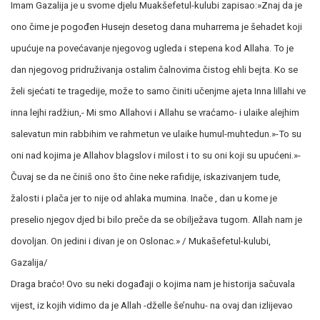
Imam Gazalija je u svome djelu Muakšefetul-kulubi zapisao:»Znaj da je
ono čime je pogođen Husejn desetog dana muharrema je šehadet koji
upućuje na povećavanje njegovog ugleda i stepena kod Allaha. To je
dan njegovog pridruživanja ostalim čalnovima čistog ehli bejta. Ko se
želi sjećati te tragedije, može to samo činiti učenjme ajeta Inna lillahi ve
inna lejhi radžiun,- Mi smo Allahovi i Allahu se vraćamo- i ulaike alejhim
salevatun min rabbihim ve rahmetun ve ulaike humul-muhtedun.»-To su
oni nad kojima je Allahov blagslov i milost i to su oni koji su upućeni.»-
Čuvaj se da ne činiš ono što čine neke rafidije, iskazivanjem tude,
žalosti i plača jer to nije od ahlaka mumina. Inače , dan u kome je
preselio njegov djed bi bilo preče da se obilježava tugom. Allah nam je
dovoljan. On jedini i divan je on Oslonac.» / Mukašefetul-kulubi,
Gazalija/
Draga braćo! Ovo su neki događaji o kojima nam je historija sačuvala
vijest, iz kojih vidimo da je Allah -dželle še’nuhu- na ovaj dan izlijevao