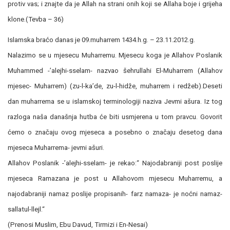
protiv vas; i znajte da je Allah na strani onih koji se Allaha boje i grijeha
klone.(Tevba – 36)
Islamska braćo danas je 09.muharrem 1434.h.g. – 23.11.2012.g.
Nalazimo se u mjesecu Muharremu. Mjesecu koga je Allahov Poslanik
Muhammed -’alejhi-sselam- nazvao šehrullahi El-Muharrem (Allahov
mjesec- Muharrem) (zu-l-ka’de, zu-l-hidže, muharrem i redžeb).Deseti
dan muharrema se u islamskoj terminologiji naziva Jevmi ašura. Iz tog
razloga naša današnja hutba će biti usmjerena u tom pravcu. Govorit
ćemo o značaju ovog mjeseca a posebno o značaju desetog dana
mjeseca Muharrema- jevmi ašuri.
Allahov Poslanik -’alejhi-sselam- je rekao:“ Najodabraniji post poslije
mjeseca Ramazana je post u Allahovom mjesecu Muharremu, a
najodabraniji namaz poslije propisanih- farz namaza- je noćni namaz-
sallatul-llejl.“
(Prenosi Muslim, Ebu Davud, Tirmizi i En-Nesai)