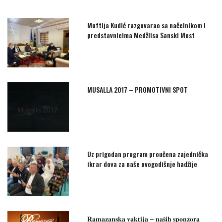
Muftija Kudić razgovarao sa načelnikom i
predstavnicima Medžlisa Sanski Most
MUSALLA 2017 – PROMOTIVNI SPOT
Uz prigodan program proučena zajednička
ikrar dova za naše ovogodišnje hadžije
𝐑𝐚𝐦𝐚𝐳𝐚𝐧𝐬𝐤𝐚 𝐯𝐚𝐤𝐭𝐢𝐣𝐚 – 𝐧𝐚𝐬̌𝐢𝐡 𝐬𝐩𝐨𝐧𝐳𝐨𝐫𝐚