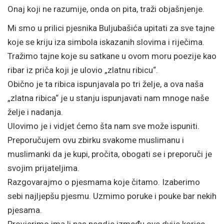
Onaj koji ne razumije, onda on pita, traži objašnjenje.
Mi smo u prilici pjesnika Buljubašića upitati za sve tajne
koje se kriju iza simbola iskazanih slovima i riječima.
Tražimo tajne koje su satkane u ovom moru poezije kao
ribar iz priča koji je ulovio „zlatnu ribicu“.
Obično je ta ribica ispunjavala po tri želje, a ova naša
„zlatna ribica“ je u stanju ispunjavati nam mnoge naše
želje i nadanja.
Ulovimo je i vidjet ćemo šta nam sve može ispuniti.
Preporučujem ovu zbirku svakome muslimanu i
muslimanki da je kupi, pročita, obogati se i preporuči je
svojim prijateljima.
Razgovarajmo o pjesmama koje čitamo. Izaberimo
sebi najljepšu pjesmu. Uzmimo poruke i pouke bar nekih
pjesama.