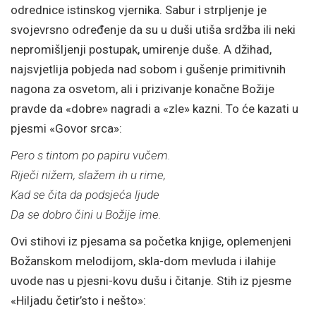
odrednice istinskog vjernika. Sabur i strpljenje je
svojevrsno određenje da su u duši utiša srdžba ili neki
nepromišljenji postupak, umirenje duše. A džihad,
najsvjetlija pobjeda nad sobom i gušenje primitivnih
nagona za osvetom, ali i prizivanje konačne Božije
pravde da «dobre» nagradi a «zle» kazni. To će kazati u
pjesmi «Govor srca»:
Pero s tintom po papiru vučem.
Riječi nižem, slažem ih u rime,
Kad se čita da podsjeća ljude
Da se dobro čini u Božije ime.
Ovi stihovi iz pjesama sa početka knjige, oplemenjeni
Božanskom melodijom, skla-dom mevluda i ilahije
uvode nas u pjesni-kovu dušu i čitanje. Stih iz pjesme
«Hiljadu četir’sto i nešto»: