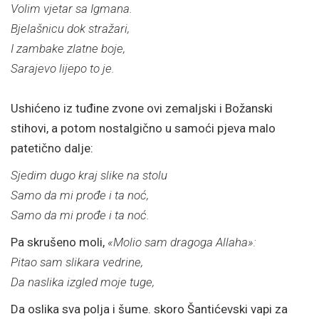
Volim vjetar sa Igmana.
Bjelašnicu dok stražari,
I zambake zlatne boje,
Sarajevo lijepo to je.
Ushićeno iz tuđine zvone ovi zemaljski i Božanski
stihovi, a potom nostalgično u samoći pjeva malo
patetično dalje:
Sjedim dugo kraj slike na stolu
Samo da mi prođe i ta noć,
Samo da mi prođe i ta noć.
Pa skrušeno moli,
«Molio sam dragoga Allaha»:
Pitao sam slikara vedrine,
Da naslika izgled moje tuge,
Da oslika sva polja i šume. skoro Šantićevski vapi za