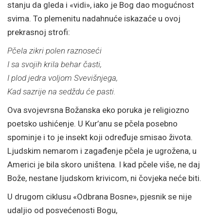
stanju da gleda i «vidi», iako je Bog dao mogućnost
svima. To plemenitu nadahnuće iskazaće u ovoj
prekrasnoj strofi:
Pčela zikri polen raznoseći
I sa svojih krila behar časti,
I plod jedra voljom Svevišnjega,
Kad sazrije na sedždu će pasti.
Ova svojevrsna Božanska eko poruka je religiozno
poetsko ushićenje. U Kur’anu se pčela posebno
spominje i to je insekt koji određuje smisao života.
Ljudskim nemarom i zagađenje pčela je ugrožena, u
Americi je bila skoro uništena. I kad pčele više, ne daj
Bože, nestane ljudskom krivicom, ni čovjeka neće biti.
U drugom ciklusu «Odbrana Bosne», pjesnik se nije
udaljio od posvećenosti Bogu,