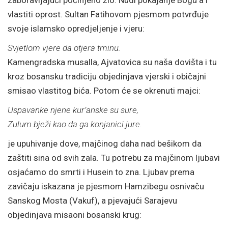
zaboravljajući počinjeno zlo. Nudi pokajanje Bogu a i
vlastiti oprost. Sultan Fatihovom pjesmom potvrđuje
svoje islamsko opredjeljenje i vjeru:
Svjetlom vjere da otjera tminu.
Kamengradska musalla, Ajvatovica su naša dovišta i tu
kroz bosansku tradiciju objedinjava vjerski i običajni
smisao vlastitog bića. Potom će se okrenuti majci:
Uspavanke njene kur’anske su sure,
Zulum bježi kao da ga konjanici jure.
je upuhivanje dove, majčinog daha nad bešikom da
zaštiti sina od svih zala. Tu potrebu za majčinom ljubavi
osjaćamo do smrti i Husein to zna. Ljubav prema
zavičaju iskazana je pjesmom Hamzibegu osnivaču
Sanskog Mosta (Vakuf), a pjevajući Sarajevu
objedinjava misaoni bosanski krug: