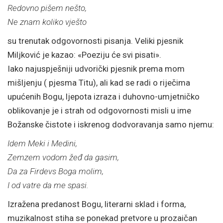
Redovno pišem nešto,
Ne znam koliko vješto
su trenutak odgovornosti pisanja. Veliki pjesnik
Miljković je kazao: «Poeziju će svi pisati».
Iako najuspješniji udvorički pjesnik prema mom
mišljenju ( pjesma Titu), ali kad se radi o riječima
upućenih Bogu, ljepota izraza i duhovno-umjetničko
oblikovanje je i strah od odgovornosti misli u ime
Božanske čistote i iskrenog dodvoravanja samo njemu:
Idem Meki i Medini,
Zemzem vodom žeđ da gasim,
Da za Firdevs Boga molim,
I od vatre da me spasi.
Izražena predanost Bogu, literarni sklad i forma,
muzikalnost stiha se ponekad pretvore u prozaičan