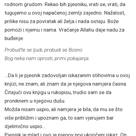
rodnom grudom. Rekao bih pjesniku, vrati se, vrati, da
tugujemo u ovoj napaćenoj zemlji zajedno. Nažalost,
prilike nisu za povratak ali želja i nada ostaju. Bože
pomozi i njemu i nama. Vraćanje Allahu daje nadu za
buđenje:
Probud’te se ljudi, probudi se Bosno
Bog neka nam oprosti, primi pokajanja.
…Da li je pjesnik zadovoljan iskazanim stihovima u ovoj
knjizi, ne znam, ali znam da je njegova namjera časna.
Čitajući ovu knjigu u rukopisu, trudio sam se da
proniknem u njegovu dušu.
Možda nisam uspio, ali namjera je bila, da mu se što
više približim i upoznam ga, to sam vjerujem bar
djelimično uspio…
Pjesnik je mlad i ovo je njegov prvi ukoričeni iskaz. On