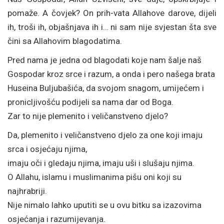
pomaže. A čovjek? On prih-vata Allahove darove, dijeli
ih, troši ih, objašnjava ih i… ni sam nije svjestan šta sve
čini sa Allahovim blagodatima.
Pred nama je jedna od blagodati koje nam šalje naš
Gospodar kroz srce i razum, a onda i pero našega brata
Huseina Buljubašića, da svojom snagom, umijećem i
pronicljivošću podijeli sa nama dar od Boga.
Zar to nije plemenito i veličanstveno djelo?
Da, plemenito i veličanstveno djelo za one koji imaju
srca i osjećaju njima,
imaju oči i gledaju njima, imaju uši i slušaju njima.
O Allahu, islamu i muslimanima pišu oni koji su
najhrabriji.
Nije nimalo lahko uputiti se u ovu bitku sa izazovima
osjećanja i razumijevanja.