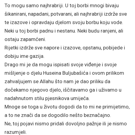
To mogu samo najhrabriji. U toj borbi mnogi bivaju
šikanirani, napadani, potvarani, ali najhrabriji izdrže sve
te izazove i opravdaju djelom svoju borbu koju vode.
Neki u toj borbi padnu i nestanu. Neki budu ranjeni, ali
ostaju zapamćeni.
Rijetki izdrže sve napore i izazove, opstanu, pobijede i
dobiju ime gazija.
Drago mi je da mogu ispisati svoje viđenje i svoje
mišljenje o djelu Huseina Buljubašića i ovom prilikom
zahvaljujem se Allahu što nam je dao priliku da
dočekamo njegovo djelo, iščitavamo ga i uživamo u
nadahnutom stilu pjesnikova umijeća.
Mnoge se toga u životu dogodi da to mi ne primijetimo,
a to ne znači da se dogodilo nešto beznačajno.
Ne, toj pojavi nismo pridali dovoljno pažnje ili je nismo
razumjeli.