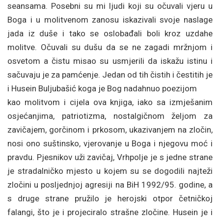
seansama. Posebni su mi ljudi koji su očuvali vjeru u
Boga i u molitvenom zanosu iskazivali svoje naslage
jada iz duše i tako se oslobađali boli kroz uzdahe
molitve. Očuvali su dušu da se ne zagadi mržnjom i
osvetom a čistu misao su usmjerili da iskažu istinu i
sačuvaju je za pamćenje. Jedan od tih čistih i čestitih je
i Husein Buljubašić koga je Bog nadahnuo poezijom
kao molitvom i cijela ova knjiga, iako sa izmješanim
osjećanjima, patriotizma, nostalgičnom željom za
zavičajem, gorčinom i prkosom, ukazivanjem na zločin,
nosi ono suštinsko, vjerovanje u Boga i njegovu moć i
pravdu. Pjesnikov uži zavičaj, Vrhpolje je s jedne strane
je stradalničko mjesto u kojem su se dogodili najteži
zločini u posljednjoj agresiji na BiH 1992/95. godine, a
s druge strane pružilo je herojski otpor četničkoj
falangi, što je i projeciralo strašne zločine. Husein je i