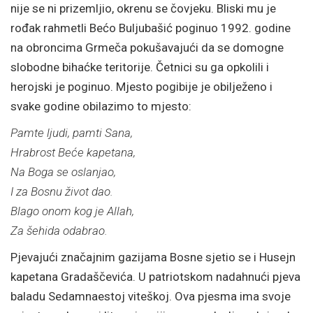
nije se ni prizemljio, okrenu se čovjeku. Bliski mu je
rođak rahmetli Bećo Buljubašić poginuo 1992. godine
na obroncima Grmeča pokušavajući da se domogne
slobodne bihaćke teritorije. Četnici su ga opkolili i
herojski je poginuo. Mjesto pogibije je obilježeno i
svake godine obilazimo to mjesto:
Pamte ljudi, pamti Sana,
Hrabrost Beće kapetana,
Na Boga se oslanjao,
I za Bosnu život dao.
Blago onom kog je Allah,
Za šehida odabrao.
Pjevajući značajnim gazijama Bosne sjetio se i Husejn
kapetana Gradaščevića. U patriotskom nadahnući pjeva
baladu Sedamnaestoj viteškoj. Ova pjesma ima svoje