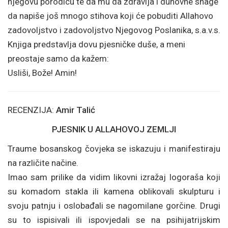
njegovu porodicu te da mu dâ zdravlja i duhovne snage
da napiše još mnogo stihova koji će pobuditi Allahovo
zadovoljstvo i zadovoljstvo Njegovog Poslanika, s.a.v.s.
Knjiga predstavlja dovu pjesničke duše, a meni
preostaje samo da kažem:
Usliši, Bože! Amin!
RECENZIJA:
Amir Talić
PJESNIK U ALLAHOVOJ ZEMLJI
Traume bosanskog čovjeka se iskazuju i manifestiraju
na različite načine.
Imao sam prilike da vidim likovni izražaj logoraša koji
su komadom stakla ili kamena oblikovali skulpturu i
svoju patnju i oslobađali se nagomilane gorčine. Drugi
su to ispisivali ili ispovjedali se na psihijatrijskim