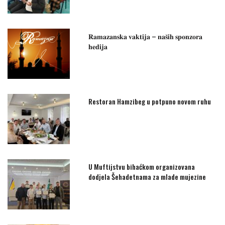
𝐑𝐚𝐦𝐚𝐳𝐚𝐧𝐬𝐤𝐚 𝐯𝐚𝐤𝐭𝐢𝐣𝐚 – 𝐧𝐚𝐬̌𝐢𝐡 𝐬𝐩𝐨𝐧𝐳𝐨𝐫𝐚
𝐡𝐞𝐝𝐢𝐣𝐚
Restoran Hamzibeg u potpuno novom ruhu
U Muftijstvu bihaćkom organizovana
dodjela Šehadetnama za mlade mujezine