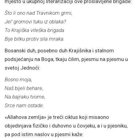
mjesto u ukupnoj literarizaciji ove proslavljene brigade:
Što li ono nad Travnikom grmi,
Jel’ gromovi tuku iz oblaka?
To Krajiška viteška brigada
Bije bitku protiv sila mraka.
Bosanski duh, posebno duh Krajišnika i stalnom
podsjećanju na Boga, tkaju ćilim, pjesmu na pjesmu u
svetoj Jednoći:
Bosno moja,
Naš bijeli behare,
Na bajraku tvome,
Srce nam ostade.
«Allahova zemlja» je treći ciklus koji misaono
objedinjava fizičko i duhovno u čovjeku, a i u pjesniku,
pa pod istim naslov u pjesmi kaže: