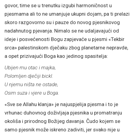
govor, time se u trenutku izgubi harmoničnost u
pjesmama ali to ne umanjuje ukupni dojam, pa ti prelazi
skoro razgovorno su i pauze do novog pjesnikovog
nadahnutog pjevanja. Nimalo se ne udaljavajući od
ideje i posvećenosti Bogu zapjevaće u pjesmi «Tekbir
srca» palestinskom dječaku zbog planetarne nepravde,
a opet prizivajući Boga kao jedinog spasitelja:
Ubijen mu otac i majka,
Polomljen dječiji bickl.
U njemu ništa ne ostade,
Osim suza i vjere u Boga.
«Sve se Allahu klanja» je najuspjelija pjesma i to je
vrhunac duhovnog doživljaja pjesnika u promatranju
okoliša i prirodnog Božijeg davanja. Čudo kojem se
samo pjesnik može iskreno zadiviti, jer svako nije u