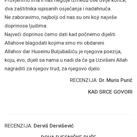
Provjerimo ima li nas negdje između ove dvije korice,
dva zaštitnika ispisanih osjećanja i nadahnuća.
Ne zaboravimo, najbolji od nas su oni koji najviše
doprinose ljudima.
Najveći doprinos ćemo dati kad počnemo dijeliti
Allahove blagodati kojima smo mi obdareni.
Allahov dar Huseinu Buljubašiću je njegova poezija,
koju, evo, dijeli sa nama u nadi da će ga Uzvišeni Allah
nagraditi za njegov trud, za njegovo djelo.
RECENZIJA:
Dr. Muris Purić
KAD SRCE GOVORI
RECENZIJA:
Derviš Dervišević