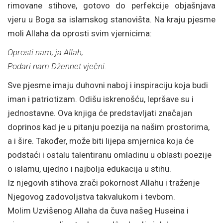
rimovane stihove, gotovo do perfekcije objašnjava
vjeru u Boga sa islamskog stanovišta. Na kraju pjesme
moli Allaha da oprosti svim vjernicima:
Oprosti nam, ja Allah,
Podari nam Džennet vječni.
Sve pjesme imaju duhovni naboj i inspiraciju koja budi
iman i patriotizam. Odišu iskrenošću, lepršave su i
jednostavne. Ova knjiga će predstavljati značajan
doprinos kad je u pitanju poezija na našim prostorima,
a i šire. Također, može biti lijepa smjernica koja će
podstaći i ostalu talentiranu omladinu u oblasti poezije
o islamu, ujedno i najbolja edukacija u stihu.
Iz njegovih stihova zrači pokornost Allahu i traženje
Njegovog zadovoljstva takvalukom i tevbom.
Molim Uzvišenog Allaha da čuva našeg Huseina i