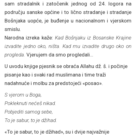
sam stradalnik i zatočenik jednog od 24. logora na
području sanske općine i to lično stradanje i stradanje
Bošnjaka uopće, je buđenje u nacionalnom i vjerskom
smislu.
Narodna izreka kaže:
Kad Bošnjaku iz Bosanske Krajine
izvadite jedno oko, ništa. Kad mu izvadite drugo oko on
progleda.
Vjerujem da smo progledali…
U uvodu knjige pjesnik se obraća Allahu dž. š. i počinje
pisanje kao i svaki rad muslimana i time traži
nadahnuće i molbu za predstojeći «posao».
S vjerom u Boga,
Pokleknuti nećeš nikad.
Pobjediti samog sebe,
To je sabur, to je džihad.
«To je sabur, to je džihad», su i dvije najvažnije