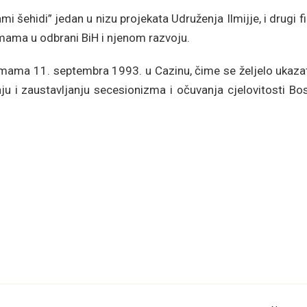
 šehidi” jedan u nizu projekata Udruženja Ilmijje, i drugi f
 imama u odbrani BiH i njenom razvoju.
 imama 11. septembra 1993. u Cazinu, čime se željelo ukaza
u i zaustavljanju secesionizma i očuvanja cjelovitosti Bos