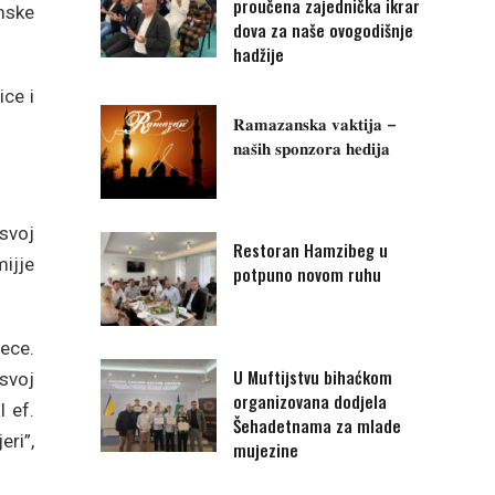
proučena zajednička ikrar
mske
dova za naše ovogodišnje
hadžije
ce i
𝐑𝐚𝐦𝐚𝐳𝐚𝐧𝐬𝐤𝐚 𝐯𝐚𝐤𝐭𝐢𝐣𝐚 –
𝐧𝐚𝐬̌𝐢𝐡 𝐬𝐩𝐨𝐧𝐳𝐨𝐫𝐚 𝐡𝐞𝐝𝐢𝐣𝐚
 svoj
Restoran Hamzibeg u
ijje
potpuno novom ruhu
jece.
U Muftijstvu bihaćkom
 svoj
organizovana dodjela
l ef.
Šehadetnama za mlade
ri”,
mujezine