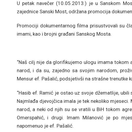
U petak navečer (10.05.2013.) je u Sanskom Mostu
zajednice Sanski Most, održana promocija dokument
Promociji dokumentarnog filma prisustvovali su čla
imami, kao i brojni građani Sanskog Mosta.
“Naš cilj nije da glorifikujemo ulogu imama tokom a
narod, i da su, zajedno sa svojim narodom, proživl
Mensur ef. Pašalić, podsjetivši na strašne trenutke k
“Hasib ef. Ramić je ostao uz svoje džematlije, ubili
Najmlađa djevojčica imala je tek nekoliko mjeseci. Mn
narod, a neki od njih su se vratili u BiH tokom agre
Omerspahić, i drugi. Imam Milanović je po mjes
napomenuo je ef. Pašalić.