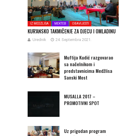
IZ MEDŽLISA
MEKTEB
OBAVIJESTI
KUR'ANSKO TAKMIČENJE ZA DJECU I OMLADINU
Urednik
24. Septembra 2021.
Muftija Kudić razgovarao
sa načelnikom i
predstavnicima Medžlisa
Sanski Most
MUSALLA 2017 –
PROMOTIVNI SPOT
Uz prigodan program