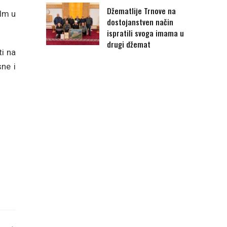
Džematlije Trnove na
ilm u
dostojanstven način
ispratili svoga imama u
drugi džemat
ti na
ne i