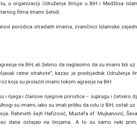
, u organizaciji Udruženja Ilmijje u BiH i Medžlisa Isla
arnog filma Imami šehidi.
novi porodica stradalih imama, zvaničnici Islamske zajedni
gresije na BiH, ali želimo da naglasimo da su imami bili uz
javali ratne strahote”, kazao je predsjednik Udruženja Ilm
roz koje su prolazili imami tokom agresije na BiH.
 su i njega i članove njegove porodice – suprugu i četvero d
ogi su imami, iako su imali priliku da odu iz BiH, ostali uz
sije. Rahmetli šejh Hafizović, Mustafa ef. Mujkanović, Ševa
ec dana ostajao na linijama.. A to su samo neki primje