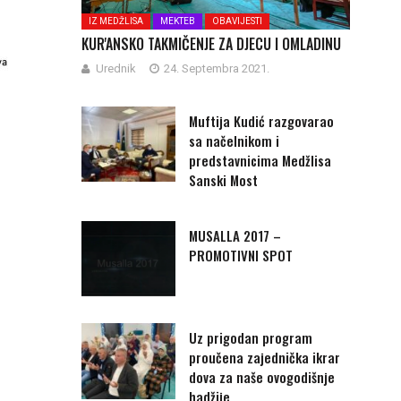
IZ MEDŽLISA
MEKTEB
OBAVIJESTI
KUR'ANSKO TAKMIČENJE ZA DJECU I OMLADINU
Urednik
24. Septembra 2021.
Muftija Kudić razgovarao
sa načelnikom i
predstavnicima Medžlisa
Sanski Most
MUSALLA 2017 –
PROMOTIVNI SPOT
Uz prigodan program
proučena zajednička ikrar
dova za naše ovogodišnje
hadžije