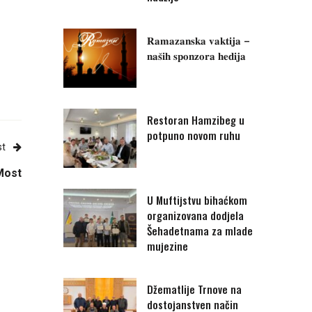
𝐑𝐚𝐦𝐚𝐳𝐚𝐧𝐬𝐤𝐚 𝐯𝐚𝐤𝐭𝐢𝐣𝐚 –
𝐧𝐚𝐬̌𝐢𝐡 𝐬𝐩𝐨𝐧𝐳𝐨𝐫𝐚 𝐡𝐞𝐝𝐢𝐣𝐚
Restoran Hamzibeg u
potpuno novom ruhu
st
 Most
U Muftijstvu bihaćkom
organizovana dodjela
Šehadetnama za mlade
mujezine
Džematlije Trnove na
dostojanstven način