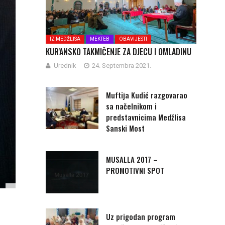
IZ MEDŽLISA
MEKTEB
OBAVIJESTI
KUR'ANSKO TAKMIČENJE ZA DJECU I OMLADINU
Urednik
24. Septembra 2021.
Muftija Kudić razgovarao
sa načelnikom i
predstavnicima Medžlisa
Sanski Most
MUSALLA 2017 –
PROMOTIVNI SPOT
Uz prigodan program