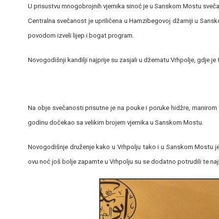
U prisustvu mnogobrojnih vjernika sinoć je u Sanskom Mostu sveč
Centralna svečanost je upriličena u Hamzibegovoj džamiji u Sansk
povodom izveli lijep i bogat program.
Novogodišnji kandilji najprije su zasjali u džematu Vrhpolje, gdje 
Na obje svečanosti prisutne je na pouke i poruke hidžre, manirom 
godinu dočekao sa velikim brojem vjernika u Sanskom Mostu.
Novogodišnje druženje kako u Vrhpolju tako i u Sanskom Mostu j
ovu noć još bolje zapamte u Vrhpolju su se dodatno potrudili te n