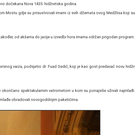
ano dočekana Nova 1435. hidžretska godina.
om Mostu gdje su prisustvovali imami iz svih džemata ovog Medžlisa koji s
je također, od akšama do jacije u izvedbi hora imama održan prigodan program.
vrsnog vaiza, podsjetio dr. Fuad Sedić, koji je kao gost predavač novu hidž
e okončano spektakularnim vatrometom u kom su ponajviše uživali najmlađi.
ajmlađe obradovali novogodišnjim paketićima.