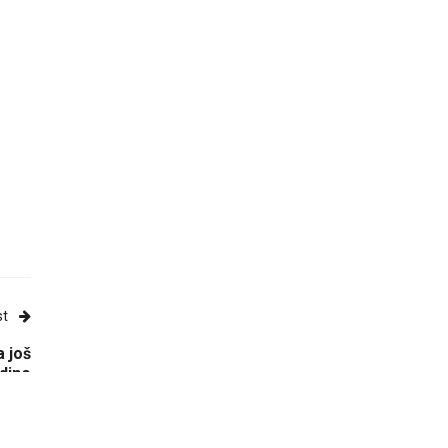
st
a još
dine