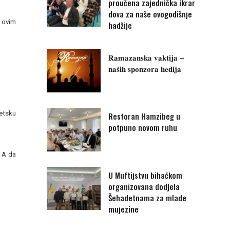
proučena zajednička ikrar
dova za naše ovogodišnje
u ovim
hadžije
𝐑𝐚𝐦𝐚𝐳𝐚𝐧𝐬𝐤𝐚 𝐯𝐚𝐤𝐭𝐢𝐣𝐚 –
𝐧𝐚𝐬̌𝐢𝐡 𝐬𝐩𝐨𝐧𝐳𝐨𝐫𝐚 𝐡𝐞𝐝𝐢𝐣𝐚
retsku
Restoran Hamzibeg u
potpuno novom ruhu
 A da
U Muftijstvu bihaćkom
organizovana dodjela
Šehadetnama za mlade
mujezine