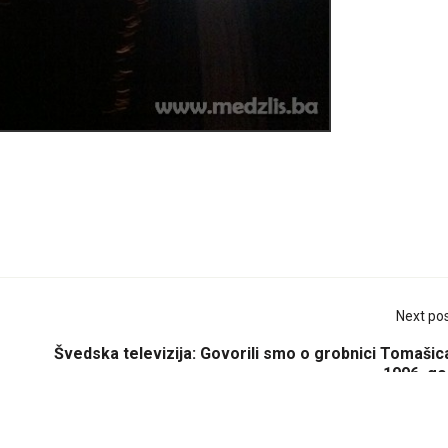
Next po
Švedska televizija: Govorili smo o grobnici Tomašic
1996. go