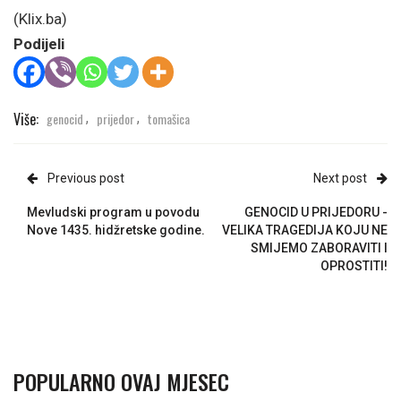
(Klix.ba)
Podijeli
Više:
genocid
prijedor
tomašica
,
,
Previous post
Next post
Mevludski program u povodu
GENOCID U PRIJEDORU -
Nove 1435. hidžretske godine.
VELIKA TRAGEDIJA KOJU NE
SMIJEMO ZABORAVITI I
OPROSTITI!
POPULARNO OVAJ MJESEC