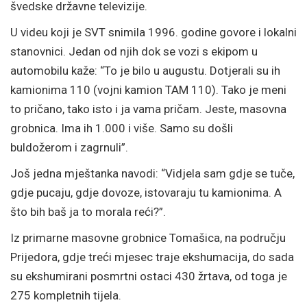
švedske državne televizije.
U videu koji je SVT snimila 1996. godine govore i lokalni
stanovnici. Jedan od njih dok se vozi s ekipom u
automobilu kaže: “To je bilo u augustu. Dotjerali su ih
kamionima 110 (vojni kamion TAM 110). Tako je meni
to pričano, tako isto i ja vama pričam. Jeste, masovna
grobnica. Ima ih 1.000 i više. Samo su došli
buldožerom i zagrnuli”.
Još jedna mještanka navodi: “Vidjela sam gdje se tuče,
gdje pucaju, gdje dovoze, istovaraju tu kamionima. A
što bih baš ja to morala reći?”.
Iz primarne masovne grobnice Tomašica, na području
Prijedora, gdje treći mjesec traje ekshumacija, do sada
su ekshumirani posmrtni ostaci 430 žrtava, od toga je
275 kompletnih tijela.