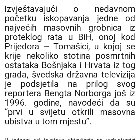
Izvještavajući o nedavnom
početku iskopavanja jedne od
najvećih masovnih grobnica iz
proteklog rata u BiH, onoj kod
Prijedora – Tomašici, u kojoj se
krije nekoliko stotina posmrtnih
ostataka Bošnjaka i Hrvata iz tog
grada, švedska državna televizija
je podsjetila na prilog svog
reportera Bengta Norborga još iz
1996. godine, navodeći da su
“prvi u svijetu otkrili masovna
ubistva u tom mjestu”.
U jednom od tekstova objavljenih na web-stranici