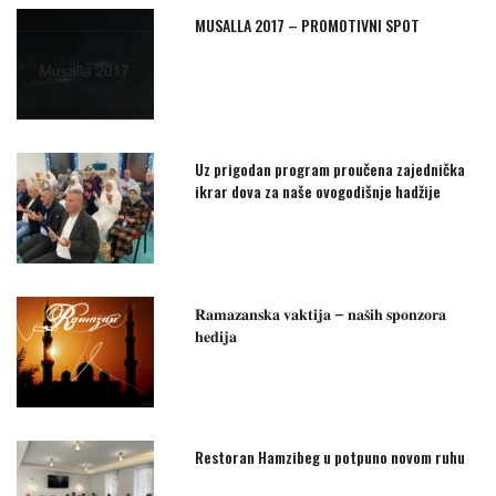
MUSALLA 2017 – PROMOTIVNI SPOT
Uz prigodan program proučena zajednička
ikrar dova za naše ovogodišnje hadžije
𝐑𝐚𝐦𝐚𝐳𝐚𝐧𝐬𝐤𝐚 𝐯𝐚𝐤𝐭𝐢𝐣𝐚 – 𝐧𝐚𝐬̌𝐢𝐡 𝐬𝐩𝐨𝐧𝐳𝐨𝐫𝐚
𝐡𝐞𝐝𝐢𝐣𝐚
Restoran Hamzibeg u potpuno novom ruhu