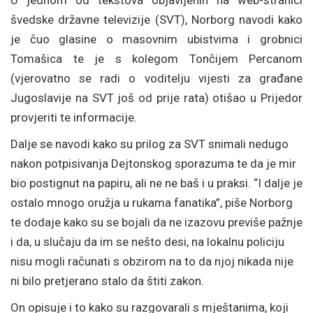
švedske državne televizije (SVT), Norborg navodi kako
je čuo glasine o masovnim ubistvima i grobnici
Tomašica te je s kolegom Tončijem Percanom
(vjerovatno se radi o voditelju vijesti za građane
Jugoslavije na SVT još od prije rata) otišao u Prijedor
provjeriti te informacije.
Dalje se navodi kako su prilog za SVT snimali nedugo
nakon potpisivanja Dejtonskog sporazuma te da je mir
bio postignut na papiru, ali ne ne baš i u praksi. “I dalje je
ostalo mnogo oružja u rukama fanatika”, piše Norborg
te dodaje kako su se bojali da ne izazovu previše pažnje
i da, u slučaju da im se nešto desi, na lokalnu policiju
nisu mogli računati s obzirom na to da njoj nikada nije
ni bilo pretjerano stalo da štiti zakon.
On opisuje i to kako su razgovarali s mještanima, koji