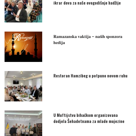
ikrar dova za naše ovogodišnje hadžije
𝐑𝐚𝐦𝐚𝐳𝐚𝐧𝐬𝐤𝐚 𝐯𝐚𝐤𝐭𝐢𝐣𝐚 – 𝐧𝐚𝐬̌𝐢𝐡 𝐬𝐩𝐨𝐧𝐳𝐨𝐫𝐚
𝐡𝐞𝐝𝐢𝐣𝐚
Restoran Hamzibeg u potpuno novom ruhu
U Muftijstvu bihaćkom organizovana
dodjela Šehadetnama za mlade mujezine