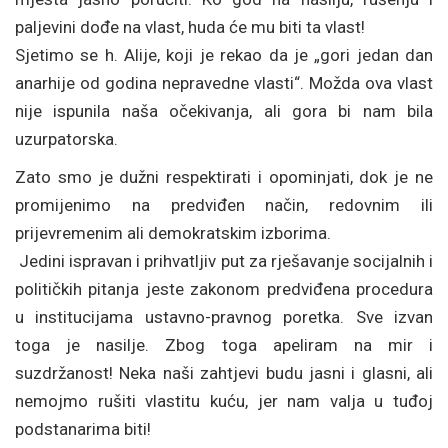
paljevini dođe na vlast, huda će mu biti ta vlast!
Sjetimo se h. Alije, koji je rekao da je „gori jedan dan
anarhije od godina nepravedne vlasti“. Možda ova vlast
nije ispunila naša očekivanja, ali gora bi nam bila
uzurpatorska.
Zato smo je dužni respektirati i opominjati, dok je ne
promijenimo na predviđen način, redovnim ili
prijevremenim ali demokratskim izborima.
Jedini ispravan i prihvatljiv put za rješavanje socijalnih i
političkih pitanja jeste zakonom predviđena procedura
u institucijama ustavno-pravnog poretka. Sve izvan
toga je nasilje. Zbog toga apeliram na mir i
suzdržanost! Neka naši zahtjevi budu jasni i glasni, ali
nemojmo rušiti vlastitu kuću, jer nam valja u tuđoj
podstanarima biti!