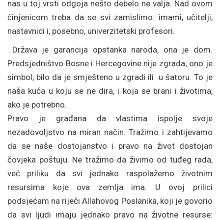
nas u toj vrsti odgoja nešto debelo ne valja. Nad ovom
činjenicom treba da se svi zamislimo: imami, učitelji,
nastavnici i, posebno, univerzitetski profesori.
Država je garancija opstanka naroda, ona je dom.
Predsjedništvo Bosne i Hercegovine nije zgrada; ono je
simbol, bilo da je smješteno u zgradi ili u šatoru. To je
naša kuća u koju se ne dira, i koja se brani i životima,
ako je potrebno.
Pravo je građana da vlastima ispolje svoje
nezadovoljstvo na miran način. Tražimo i zahtijevamo
da se naše dostojanstvo i pravo na život dostojan
čovjeka poštuju. Ne tražimo da živimo od tuđeg rada,
već priliku da svi jednako raspolažemo životnim
resursima koje ova zemlja ima. U ovoj prilici
podsjećam na riječi Allahovog Poslanika, koji je govorio
da svi ljudi imaju jednako pravo na životne resurse: