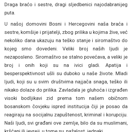
Draga braćo i sestre, dragi sljedbenici najodabranijeg
puta.
U našoj domovini Bosni i Hercegovini naša braća i
sestre, komšije i prijatelji, zbog prilika u kojima žive, već
nekoliko dana ukazuju na teško stanje i siromaštvo do
kojeg smo dovedeni. Veliki broj naših ljudi je
nezaposleno. Siromaštvo se stalno povećava, a veliki je
broj i onih koji su na ivici gladi. Apatija i
besperspektivnost ušli su duboko u naše živote. Mladi
ljudi, koji su u svim društvima najjača snaga, teško ili
nikako dolaze do prilika. Zavladala je gluhoća i izgrađen
visoki bodljikavi zid prema tom našem običnom
bosanskom čovjeku ispred institucija čiji je posao da
reagiraju na socijalnu zapuštenost, kriminal i korupciju.
Naši ljudi, svi građani ove zemlje, bilo da su muslimani,
kršćani ili jevreji, u tome su, nažalost, jednaki.