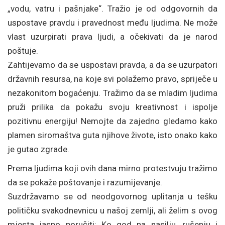
„vodu, vatru i pašnjake“. Tražio je od odgovornih da
uspostave pravdu i pravednost među ljudima. Ne može
vlast uzurpirati prava ljudi, a očekivati da je narod
poštuje.
Zahtijevamo da se uspostavi pravda, a da se uzurpatori
državnih resursa, na koje svi polažemo pravo, spriječe u
nezakonitom bogaćenju. Tražimo da se mladim ljudima
pruži prilika da pokažu svoju kreativnost i ispolje
pozitivnu energiju! Nemojte da zajedno gledamo kako
plamen siromaštva guta njihove živote, isto onako kako
je gutao zgrade.
Prema ljudima koji ovih dana mirno protestvuju tražimo
da se pokaže poštovanje i razumijevanje.
Suzdržavamo se od neodgovornog uplitanja u tešku
političku svakodnevnicu u našoj zemlji, ali želim s ovog
mjesta jasno poručiti: Ko god na nasilju, rušenju i