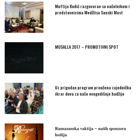
Muftija Kudić razgovarao sa načelnikom i
predstavnicima Medžlisa Sanski Most
MUSALLA 2017 – PROMOTIVNI SPOT
Uz prigodan program proučena zajednička
ikrar dova za naše ovogodišnje hadžije
𝐑𝐚𝐦𝐚𝐳𝐚𝐧𝐬𝐤𝐚 𝐯𝐚𝐤𝐭𝐢𝐣𝐚 – 𝐧𝐚𝐬̌𝐢𝐡 𝐬𝐩𝐨𝐧𝐳𝐨𝐫𝐚
𝐡𝐞𝐝𝐢𝐣𝐚