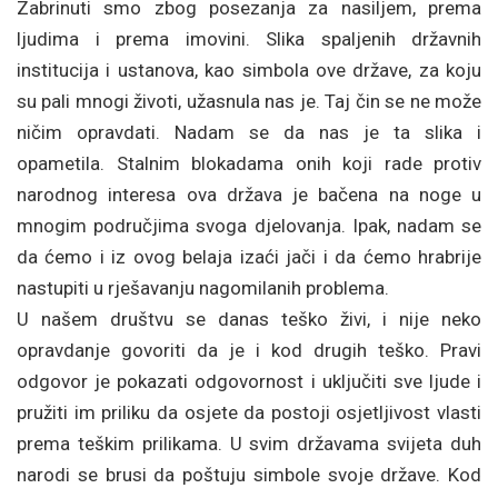
Zabrinuti smo zbog posezanja za nasiljem, prema
ljudima i prema imovini. Slika spaljenih državnih
institucija i ustanova, kao simbola ove države, za koju
su pali mnogi životi, užasnula nas je. Taj čin se ne može
ničim opravdati. Nadam se da nas je ta slika i
opametila. Stalnim blokadama onih koji rade protiv
narodnog interesa ova država je bačena na noge u
mnogim područjima svoga djelovanja. Ipak, nadam se
da ćemo i iz ovog belaja izaći jači i da ćemo hrabrije
nastupiti u rješavanju nagomilanih problema.
U našem društvu se danas teško živi, i nije neko
opravdanje govoriti da je i kod drugih teško. Pravi
odgovor je pokazati odgovornost i uključiti sve ljude i
pružiti im priliku da osjete da postoji osjetljivost vlasti
prema teškim prilikama. U svim državama svijeta duh
narodi se brusi da poštuju simbole svoje države. Kod