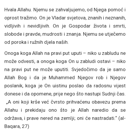
Hvala Allahu. Njemu se zahvaljujemo, od Njega pomoć i
oprost tražimo. On je Vladar svjetova, znanih i neznanih,
vidljivih i nevidljivih. On je Gospodar života i smrti,
slobode i pravde, mudrosti i znanja. Njemu se utječemo
od poroka i ružnih djela naših.
Onoga koga Allah na pravi put uputi – niko u zabludu ne
može odvesti, a onoga koga On u zabludi ostavi – niko
na pravi put ne može uputiti. Svjedočimo da je samo
Allah Bog i da je Muhammed Njegov rob i Njegov
poslanik, koga je On uistinu poslao da radosnu vijest
donese i da opomene, prije nego što nastupi Sudnji čas.
„A oni koji krše već čvrsto prihvaćenu obavezu prema
Allahu i prekidaju ono što je Allah naredio da se
održava, i prave nered na zemlji; oni će nastradati.“ (al-
Baqara, 27)