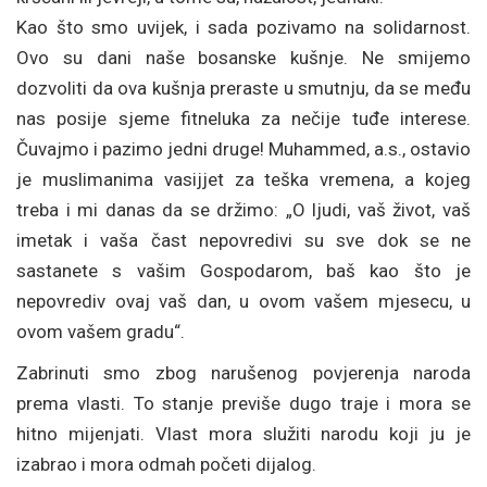
Kao što smo uvijek, i sada pozivamo na solidarnost.
Ovo su dani naše bosanske kušnje. Ne smijemo
dozvoliti da ova kušnja preraste u smutnju, da se među
nas posije sjeme fitneluka za nečije tuđe interese.
Čuvajmo i pazimo jedni druge! Muhammed, a.s., ostavio
je muslimanima vasijjet za teška vremena, a kojeg
treba i mi danas da se držimo: „O ljudi, vaš život, vaš
imetak i vaša čast nepovredivi su sve dok se ne
sastanete s vašim Gospodarom, baš kao što je
nepovrediv ovaj vaš dan, u ovom vašem mjesecu, u
ovom vašem gradu“.
Zabrinuti smo zbog narušenog povjerenja naroda
prema vlasti. To stanje previše dugo traje i mora se
hitno mijenjati. Vlast mora služiti narodu koji ju je
izabrao i mora odmah početi dijalog.