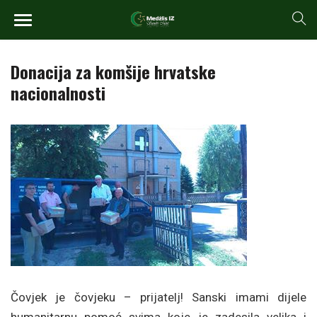
Donacija za komšije hrvatske
nacionalnosti
Čovjek je čovjeku – prijatelj! Sanski imami dijele