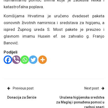
humanitarnu pomoć svima koje je zadesila velika i
katastrofalna poplava.
Komšijama Hrvatima je uručeno dvadeset paketa
osnovnih životnih namirnica i sredstava za higijenu, a
ispred Župnog ureda S. Most pakete je preuzeo i
glavnom imamu Husein ef. se zahvalio g. Franjo
Banović.
Podijeli
Previous post
Next post
Donacija za Šeriće
Uručena higijenska sredstva
za Maglaj i ponuđena pomoć u
radnoj snazi