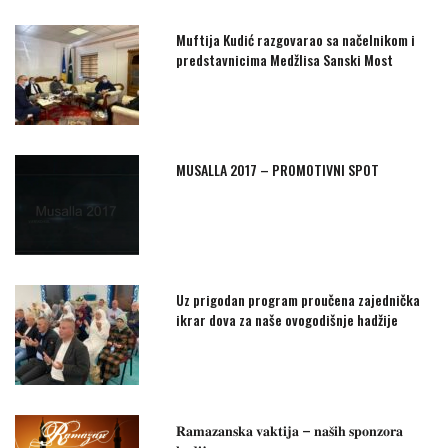
Muftija Kudić razgovarao sa načelnikom i
predstavnicima Medžlisa Sanski Most
MUSALLA 2017 – PROMOTIVNI SPOT
Uz prigodan program proučena zajednička
ikrar dova za naše ovogodišnje hadžije
𝐑𝐚𝐦𝐚𝐳𝐚𝐧𝐬𝐤𝐚 𝐯𝐚𝐤𝐭𝐢𝐣𝐚 – 𝐧𝐚𝐬̌𝐢𝐡 𝐬𝐩𝐨𝐧𝐳𝐨𝐫𝐚