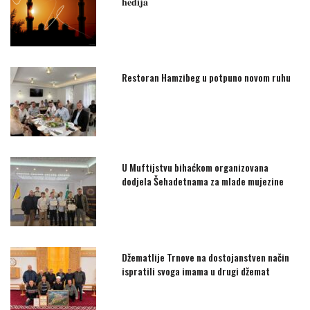
𝐡𝐞𝐝𝐢𝐣𝐚
Restoran Hamzibeg u potpuno novom ruhu
U Muftijstvu bihaćkom organizovana
dodjela Šehadetnama za mlade mujezine
Džematlije Trnove na dostojanstven način
ispratili svoga imama u drugi džemat